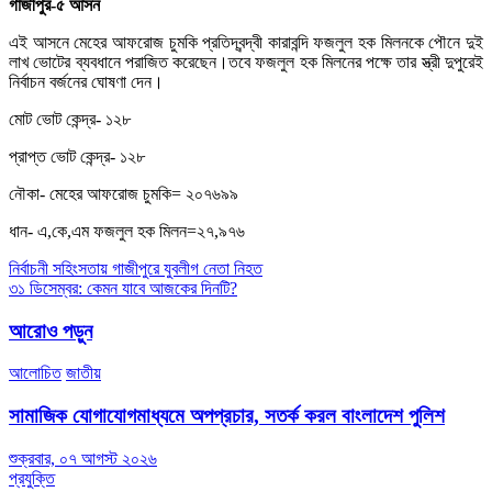
গাজীপুর-৫ আসন
এই আসনে মেহের আফরোজ চুমকি প্রতিদ্বন্দ্বী কারাবন্দি ফজলুল হক মিলনকে পৌনে দুই
লাখ ভোটের ব্যবধানে পরাজিত করেছেন।তবে ফজলুল হক মিলনের পক্ষে তার স্ত্রী দুপুরেই
নির্বাচন বর্জনের ঘোষণা দেন।
মোট ভোট কেন্দ্র- ১২৮
প্রাপ্ত ভোট কেন্দ্র- ১২৮
নৌকা- মেহের আফরোজ চুমকি= ২০৭৬৯৯
ধান- এ,কে,এম ফজলুল হক মিলন=২৭,৯৭৬
Post
নির্বাচনী সহিংসতায় গাজীপুরে যুবলীগ নেতা নিহত
৩১ ডিসেম্বর: কেমন যাবে আজকের দিনটি?
navigation
আরোও পড়ুন
আলোচিত
জাতীয়
সামাজিক যোগাযোগমাধ্যমে অপপ্রচার, সতর্ক করল বাংলাদেশ পুলিশ
শুক্রবার, ০৭ আগস্ট ২০২৬
প্রযুক্তি