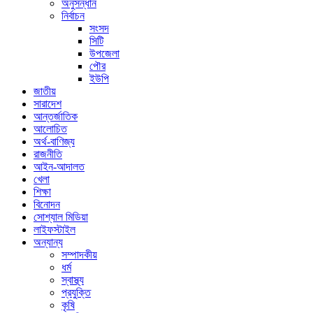
অনুসন্ধান
নির্বাচন
সংসদ
সিটি
উপজেলা
পৌর
ইউপি
জাতীয়
সারাদেশ
আন্তর্জাতিক
আলোচিত
অর্থ-বাণিজ্য
রাজনীতি
আইন-আদালত
খেলা
শিক্ষা
বিনোদন
সোশ্যাল মিডিয়া
লাইফস্টাইল
অন্যান্য
সম্পাদকীয়
ধর্ম
স্বাস্থ্য
প্রযুক্তি
কৃষি