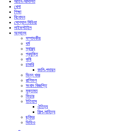
আইন-আদালত
খেলা
শিক্ষা
বিনোদন
সোশ্যাল মিডিয়া
লাইফস্টাইল
অন্যান্য
সম্পাদকীয়
ধর্ম
স্বাস্থ্য
প্রযুক্তি
কৃষি
চাকরি
বদলি-পদায়ন
ভিন্ন খবর
রাশিফল
সংবাদ বিজ্ঞপ্তি
মুক্তমত
ফিচার
ইতিহাস
ঐতিহ্য
শিল্প-সাহিত্য
ছবিঘর
ভিডিও