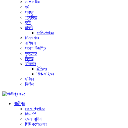
সম্পাদকীয়
ধর্ম
স্বাস্থ্য
প্রযুক্তি
কৃষি
চাকরি
বদলি-পদায়ন
ভিন্ন খবর
রাশিফল
সংবাদ বিজ্ঞপ্তি
মুক্তমত
ফিচার
ইতিহাস
ঐতিহ্য
শিল্প-সাহিত্য
ছবিঘর
ভিডিও
গাজীপুর
জেলা প্রশাসন
জিএমপি
জেলা পুলিশ
সিটি কর্পোরেশন