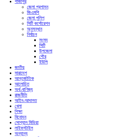
গাজীপুর
জেলা প্রশাসন
জিএমপি
জেলা পুলিশ
সিটি কর্পোরেশন
অনুসন্ধান
নির্বাচন
সংসদ
সিটি
উপজেলা
পৌর
ইউপি
জাতীয়
সারাদেশ
আন্তর্জাতিক
আলোচিত
অর্থ-বাণিজ্য
রাজনীতি
আইন-আদালত
খেলা
শিক্ষা
বিনোদন
সোশ্যাল মিডিয়া
লাইফস্টাইল
অন্যান্য