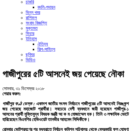
চাকরি
বদলি-পদায়ন
ভিন্ন খবর
রাশিফল
সংবাদ বিজ্ঞপ্তি
মুক্তমত
ফিচার
ইতিহাস
ঐতিহ্য
শিল্প-সাহিত্য
ছবিঘর
ভিডিও
গাজীপুরের ৫টি আসনেই জয় পেয়েছে নৌকা
সোমবার, ৩১ ডিসেম্বর ২০১৮
শেয়ার করুন:
গাজীপুর কণ্ঠ ডেস্ক :
একাদশ জাতীয় সংসদ নির্বাচনে গাজীপুরের ৫টি আসনেই নিরঙ্কুশ
জয় পেয়েছে মহাজোট প্রার্থীরা। সবচেয়ে বেশী ব্যবধানে জয়ী হয়েছেন গাজীপুর-১
আসনের প্রার্থী মুক্তিযুদ্ধ বিষয়ক মন্ত্রী আ ক ম মোজাম্মেল হক। তিনি ৩ লক্ষাধিক ভোটে
হারিয়েছেন বিএনপির হেভিওয়েট তানভীর আহমেদ সিদ্দিকীকে।
রোববার ভোটগ্রহণের পর মধ্যরাতে নির্বাচন কমিশন সচিবালয় থেকে বেসরকারি ফল ঘোষণা