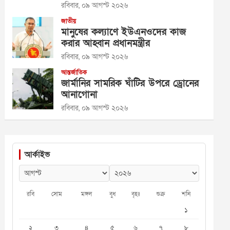
রবিবার, ০৯ আগস্ট ২০২৬
জাতীয়
মানুষের কল্যাণে ইউএনওদের কাজ
করার আহ্বান প্রধানমন্ত্রীর
রবিবার, ০৯ আগস্ট ২০২৬
আন্তর্জাতিক
জার্মানির সামরিক ঘাঁটির উপরে ড্রোনের
আনাগোনা
রবিবার, ০৯ আগস্ট ২০২৬
আর্কাইভ
রবি
সোম
মঙ্গল
বুধ
বৃহঃ
শুক্র
শনি
১
২
৩
৪
৫
৬
৭
৮