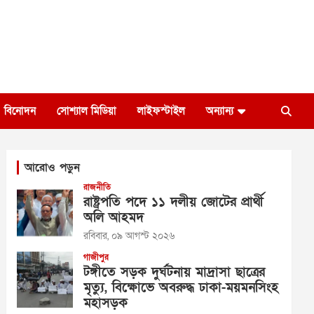
বিনোদন
সোশ্যাল মিডিয়া
লাইফস্টাইল
অন্যান্য
আরোও পড়ুন
রাজনীতি
রাষ্ট্রপতি পদে ১১ দলীয় জোটের প্রার্থী
অলি আহমদ
রবিবার, ০৯ আগস্ট ২০২৬
গাজীপুর
টঙ্গীতে সড়ক দুর্ঘটনায় মাদ্রাসা ছাত্রের
মৃত্যু, বিক্ষোভে অবরুদ্ধ ঢাকা-ময়মনসিংহ
মহাসড়ক