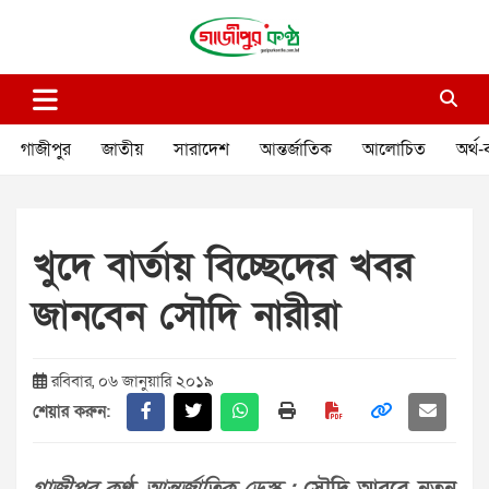
Skip
to
content
গাজীপুর কণ্ঠ
গণমানুষের কণ্ঠ
গাজীপুর
জাতীয়
সারাদেশ
আন্তর্জাতিক
আলোচিত
অর্থ-
খুদে বার্তায় বিচ্ছেদের খবর
জানবেন সৌদি নারীরা
রবিবার, ০৬ জানুয়ারি ২০১৯
শেয়ার করুন: