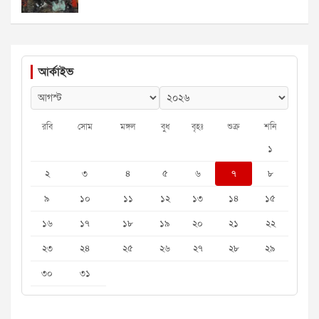
আর্কাইভ
রবি
সোম
মঙ্গল
বুধ
বৃহঃ
শুক্র
শনি
১
২
৩
৪
৫
৬
৭
৮
৯
১০
১১
১২
১৩
১৪
১৫
১৬
১৭
১৮
১৯
২০
২১
২২
২৩
২৪
২৫
২৬
২৭
২৮
২৯
৩০
৩১