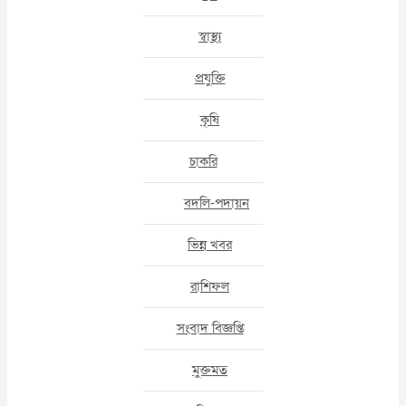
স্বাস্থ্য
প্রযুক্তি
কৃষি
চাকরি
বদলি-পদায়ন
ভিন্ন খবর
রাশিফল
সংবাদ বিজ্ঞপ্তি
মুক্তমত