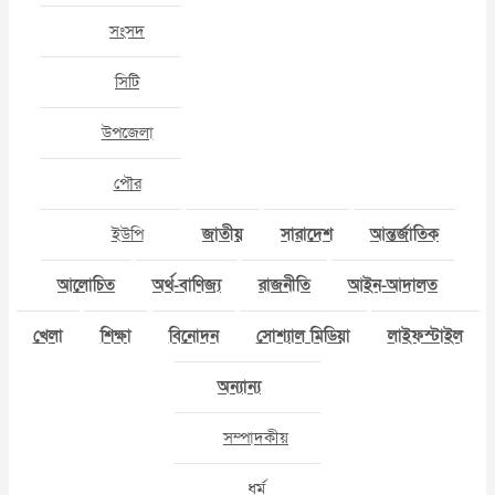
সংসদ
সিটি
উপজেলা
পৌর
ইউপি
জাতীয়
সারাদেশ
আন্তর্জাতিক
আলোচিত
অর্থ-বাণিজ্য
রাজনীতি
আইন-আদালত
খেলা
শিক্ষা
বিনোদন
সোশ্যাল মিডিয়া
লাইফস্টাইল
অন্যান্য
সম্পাদকীয়
ধর্ম