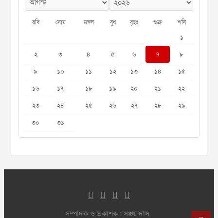
রবি
সোম
মঙ্গল
বুধ
বৃহঃ
শুক্র
শনি
১
২
৩
৪
৫
৬
৭
৮
৯
১০
১১
১২
১৩
১৪
১৫
১৬
১৭
১৮
১৯
২০
২১
২২
২৩
২৪
২৫
২৬
২৭
২৮
২৯
৩০
৩১
সম্পাদক ও প্রকাশক : সঞ্জয় দাস