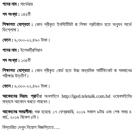
পদের নাম :
সার্ভেয়ার
পদ সংখ্যা :
১৪৫টি
শিক্ষাগত যোগ্যতা :
কোন স্বীকৃত ইনস্টিটিউট বা শিক্ষা প্রতিষ্ঠান হতে অন্যুন সার্ভে
ডিপ্লোমা।
বেতন :
৯,৩০০-২২,৪৯০ টাকা।
পদের নাম :
ইলেকট্রিশিয়ান
পদ সংখ্যা :
১৩৫টি
শিক্ষাগত যোগ্যতা :
কোন স্বীকৃত বোর্ড হতে উচ্চ মাধ্যমিক সার্টিফিকেট বা সমমানের
পরীক্ষায় উত্তীর্ণ।
বেতন :
৯,৩০০-২২,৪৯০ টাকা।
আবেদনের নিয়ম: প্রা
র্থীরা অনলাইনে http://lged.teletalk.com.bd ওয়েবসাইটের
মাধ্যমে আবেদন করতে পারবেন।
আবেদনের সময়সীমা:
শুরু হয়েছে ১৭ ফেব্রুয়ারি, ২০১৯ সকাল ৯টায় এবং শেষ সময় ৪
মার্চ, ২০১৯ বিকেল ৫টা।
বিস্তারিত দেখুন নিয়োগ বিজ্ঞপ্তিতে….