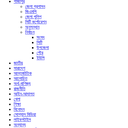
গাজীপুর
জেলা প্রশাসন
জিএমপি
জেলা পুলিশ
সিটি কর্পোরেশন
অনুসন্ধান
নির্বাচন
সংসদ
সিটি
উপজেলা
পৌর
ইউপি
জাতীয়
সারাদেশ
আন্তর্জাতিক
আলোচিত
অর্থ-বাণিজ্য
রাজনীতি
আইন-আদালত
খেলা
শিক্ষা
বিনোদন
সোশ্যাল মিডিয়া
লাইফস্টাইল
অন্যান্য