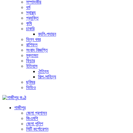
সম্পাদকীয়
ধর্ম
স্বাস্থ্য
প্রযুক্তি
কৃষি
চাকরি
বদলি-পদায়ন
ভিন্ন খবর
রাশিফল
সংবাদ বিজ্ঞপ্তি
মুক্তমত
ফিচার
ইতিহাস
ঐতিহ্য
শিল্প-সাহিত্য
ছবিঘর
ভিডিও
গাজীপুর
জেলা প্রশাসন
জিএমপি
জেলা পুলিশ
সিটি কর্পোরেশন