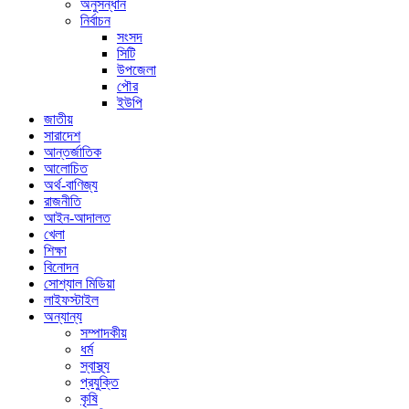
অনুসন্ধান
নির্বাচন
সংসদ
সিটি
উপজেলা
পৌর
ইউপি
জাতীয়
সারাদেশ
আন্তর্জাতিক
আলোচিত
অর্থ-বাণিজ্য
রাজনীতি
আইন-আদালত
খেলা
শিক্ষা
বিনোদন
সোশ্যাল মিডিয়া
লাইফস্টাইল
অন্যান্য
সম্পাদকীয়
ধর্ম
স্বাস্থ্য
প্রযুক্তি
কৃষি