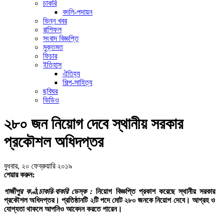
চাকরি
বদলি-পদায়ন
ভিন্ন খবর
রাশিফল
সংবাদ বিজ্ঞপ্তি
মুক্তমত
ফিচার
ইতিহাস
ঐতিহ্য
শিল্প-সাহিত্য
ছবিঘর
ভিডিও
২৮০ জন নিয়োগ দেবে স্থানীয় সরকার
প্রকৌশল অধিদপ্তর
বুধবার, ২০ ফেব্রুয়ারি ২০১৯
শেয়ার করুন:
গাজীপুর কণ্ঠ,চাকরি-বাকরি ডেস্ক :
নিয়োগ বিজ্ঞপ্তি প্রকাশ করেছে স্থানীয় সরকার
প্রকৌশল অধিদপ্তর। প্রতিষ্ঠানটি ২টি পদে মোট ২৮০ জনকে নিয়োগ দেবে। আগ্রহ ও
যোগ্যতা থাকলে আপনিও আবেদন করতে পারেন।