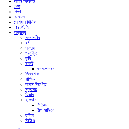
আইন-আদালত
খেলা
শিক্ষা
বিনোদন
সোশ্যাল মিডিয়া
লাইফস্টাইল
অন্যান্য
সম্পাদকীয়
ধর্ম
স্বাস্থ্য
প্রযুক্তি
কৃষি
চাকরি
বদলি-পদায়ন
ভিন্ন খবর
রাশিফল
সংবাদ বিজ্ঞপ্তি
মুক্তমত
ফিচার
ইতিহাস
ঐতিহ্য
শিল্প-সাহিত্য
ছবিঘর
ভিডিও