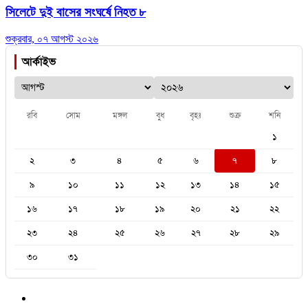
সিলেটে দুই বাসের সংঘর্ষে নিহত ৮
শুক্রবার, ০৭ আগস্ট ২০২৬
আর্কাইভ
রবি
সোম
মঙ্গল
বুধ
বৃহঃ
শুক্র
শনি
১
২
৩
৪
৫
৬
৭
৮
৯
১০
১১
১২
১৩
১৪
১৫
১৬
১৭
১৮
১৯
২০
২১
২২
২৩
২৪
২৫
২৬
২৭
২৮
২৯
৩০
৩১