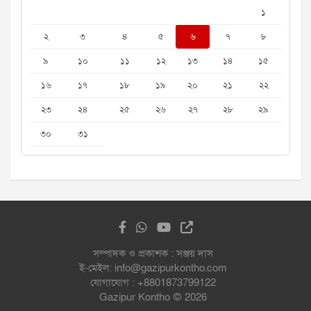
১
২
৩
৪
৫
৬
৭
৮
৯
১০
১১
১২
১৩
১৪
১৫
১৬
১৭
১৮
১৯
২০
২১
২২
২৩
২৪
২৫
২৬
২৭
২৮
২৯
৩০
৩১
সম্পাদক ও প্রকাশক : সঞ্জয় দাস
ই-মেইল: info@gazipurkontho.com
যোগাযোগ : +8801873799122
Gazipur Kontho © 2026