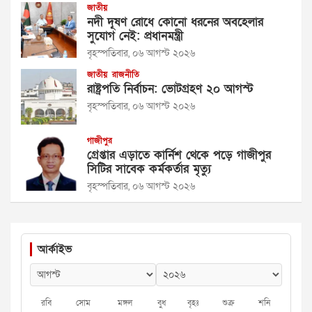
জাতীয়
নদী দূষণ রোধে কোনো ধরনের অবহেলার
সুযোগ নেই: প্রধানমন্ত্রী
বৃহস্পতিবার, ০৬ আগস্ট ২০২৬
জাতীয়
রাজনীতি
রাষ্ট্রপতি নির্বাচন: ভোটগ্রহণ ২০ আগস্ট
বৃহস্পতিবার, ০৬ আগস্ট ২০২৬
গাজীপুর
গ্রেপ্তার এড়াতে কার্নিশ থেকে পড়ে গাজীপুর
সিটির সাবেক কর্মকর্তার মৃত্যু
বৃহস্পতিবার, ০৬ আগস্ট ২০২৬
আর্কাইভ
রবি
সোম
মঙ্গল
বুধ
বৃহঃ
শুক্র
শনি