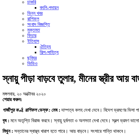
চাকরি
বদলি-পদায়ন
ভিন্ন খবর
রাশিফল
সংবাদ বিজ্ঞপ্তি
মুক্তমত
ফিচার
ইতিহাস
ঐতিহ্য
শিল্প-সাহিত্য
ছবিঘর
ভিডিও
স্নায়ু পীড়া বাড়বে তুলার, মীনের স্ত্রীর আয় ব
মঙ্গলবার, ২০ অক্টোবর ২০২০
শেয়ার করুন:
গাজীপুর কণ্ঠ, রাশিফল ডেস্ক :
মেষ :
দাম্পত্য কলহ দেখা দেবে। বিদেশ ভ্রমণের ভিসা পা
বৃষ :
মনে অতৃপ্তি বিরাজ করবে। স্নায়ু দুর্বলতা ও অলসতা দেখা দেবে। স্বল্প ভ্রমণ ভা
মিথুন :
সন্তানের স্বাস্থ্য খারাপ হতে পারে। আয় বাড়বে। সংসারে শান্তি থাকবে।