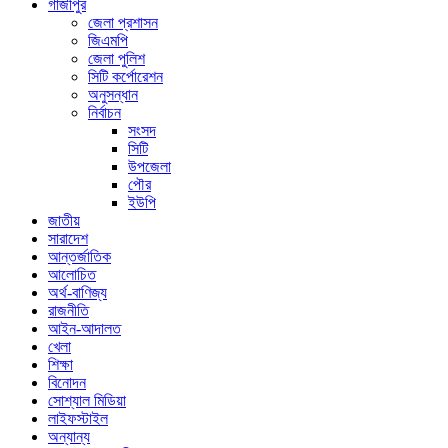
গাজীপুর
জেলা প্রশাসন
জিএমপি
জেলা পুলিশ
সিটি কর্পোরেশন
অনুসন্ধান
নির্বাচন
সংসদ
সিটি
উপজেলা
পৌর
ইউপি
জাতীয়
সারাদেশ
আন্তর্জাতিক
আলোচিত
অর্থ-বাণিজ্য
রাজনীতি
আইন-আদালত
খেলা
শিক্ষা
বিনোদন
সোশ্যাল মিডিয়া
লাইফস্টাইল
অন্যান্য