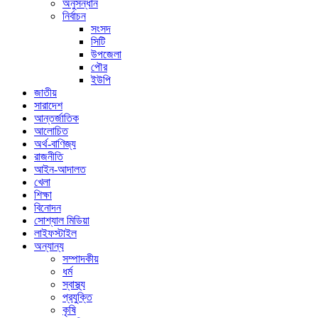
অনুসন্ধান
নির্বাচন
সংসদ
সিটি
উপজেলা
পৌর
ইউপি
জাতীয়
সারাদেশ
আন্তর্জাতিক
আলোচিত
অর্থ-বাণিজ্য
রাজনীতি
আইন-আদালত
খেলা
শিক্ষা
বিনোদন
সোশ্যাল মিডিয়া
লাইফস্টাইল
অন্যান্য
সম্পাদকীয়
ধর্ম
স্বাস্থ্য
প্রযুক্তি
কৃষি