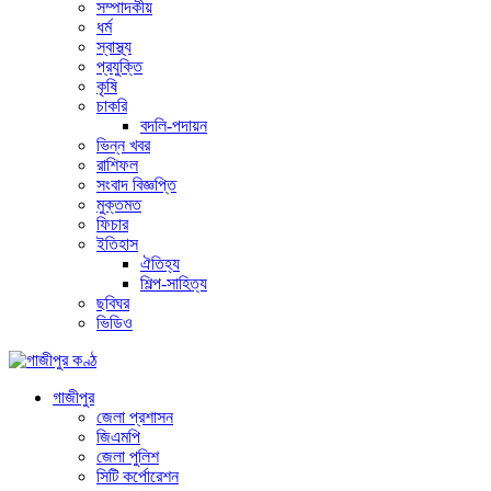
সম্পাদকীয়
ধর্ম
স্বাস্থ্য
প্রযুক্তি
কৃষি
চাকরি
বদলি-পদায়ন
ভিন্ন খবর
রাশিফল
সংবাদ বিজ্ঞপ্তি
মুক্তমত
ফিচার
ইতিহাস
ঐতিহ্য
শিল্প-সাহিত্য
ছবিঘর
ভিডিও
গাজীপুর
জেলা প্রশাসন
জিএমপি
জেলা পুলিশ
সিটি কর্পোরেশন