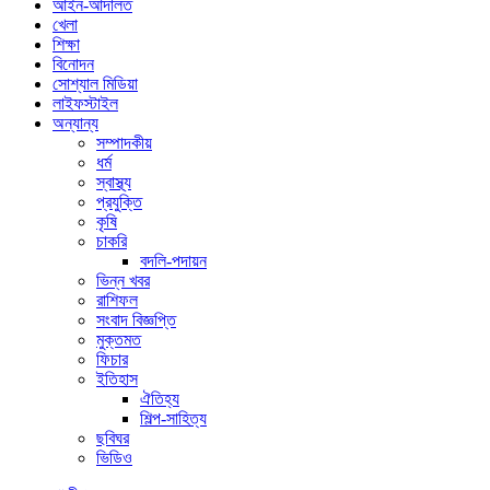
আইন-আদালত
খেলা
শিক্ষা
বিনোদন
সোশ্যাল মিডিয়া
লাইফস্টাইল
অন্যান্য
সম্পাদকীয়
ধর্ম
স্বাস্থ্য
প্রযুক্তি
কৃষি
চাকরি
বদলি-পদায়ন
ভিন্ন খবর
রাশিফল
সংবাদ বিজ্ঞপ্তি
মুক্তমত
ফিচার
ইতিহাস
ঐতিহ্য
শিল্প-সাহিত্য
ছবিঘর
ভিডিও