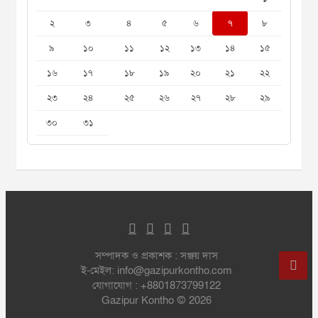
২
৩
৪
৫
৬
৭
৮
৯
১০
১১
১২
১৩
১৪
১৫
১৬
১৭
১৮
১৯
২০
২১
২২
২৩
২৪
২৫
২৬
২৭
২৮
২৯
৩০
৩১
সম্পাদক ও প্রকাশক : সঞ্জয় দাস
ই-মেইল: info@gazipurkontho.com
যোগাযোগ : +8801873799122
Gazipur Kontho © 2026