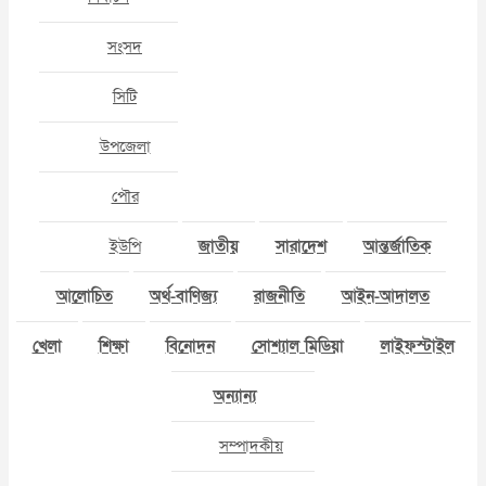
সংসদ
সিটি
উপজেলা
পৌর
ইউপি
জাতীয়
সারাদেশ
আন্তর্জাতিক
আলোচিত
অর্থ-বাণিজ্য
রাজনীতি
আইন-আদালত
খেলা
শিক্ষা
বিনোদন
সোশ্যাল মিডিয়া
লাইফস্টাইল
অন্যান্য
সম্পাদকীয়