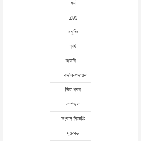
ধর্ম
স্বাস্থ্য
প্রযুক্তি
কৃষি
চাকরি
বদলি-পদায়ন
ভিন্ন খবর
রাশিফল
সংবাদ বিজ্ঞপ্তি
মুক্তমত