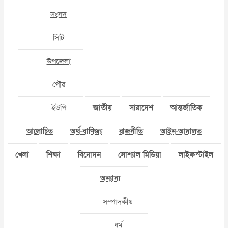
সংসদ
সিটি
উপজেলা
পৌর
ইউপি
জাতীয়
সারাদেশ
আন্তর্জাতিক
আলোচিত
অর্থ-বাণিজ্য
রাজনীতি
আইন-আদালত
খেলা
শিক্ষা
বিনোদন
সোশ্যাল মিডিয়া
লাইফস্টাইল
অন্যান্য
সম্পাদকীয়
ধর্ম