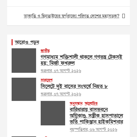
navigation
ডাকাতি ও ছিনতাইয়ের স্বর্গরাজ্যে পরিণত দেশের মহাসড়ক?
আরোও পড়ুন
জাতীয়
গণমাধ্যম শক্তিশালী থাকলে গণতন্ত্র টেকসই
হয়: মির্জা ফখরুল
শুক্রবার, ০৭ আগস্ট ২০২৬
সারাদেশ
সিলেটে দুই বাসের সংঘর্ষে নিহত ৮
শুক্রবার, ০৭ আগস্ট ২০২৬
অনুসন্ধান
আলোচিত
বারিধারায় বাসভবনে
অগ্নিকাণ্ড, সস্ত্রীক হাসপাতালে
ভর্তি পাকিস্তান হাইকমিশনার
বৃহস্পতিবার, ০৬ আগস্ট ২০২৬