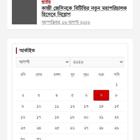
জাতীয়
কাজী জেসিনকে বিটিভির নতুন মহাপরিচালক
হিসেবে নিয়োগ
বৃহস্পতিবার, ০৬ আগস্ট ২০২৬
আর্কাইভ
রবি
সোম
মঙ্গল
বুধ
বৃহঃ
শুক্র
শনি
১
২
৩
৪
৫
৬
৭
৮
৯
১০
১১
১২
১৩
১৪
১৫
১৬
১৭
১৮
১৯
২০
২১
২২
২৩
২৪
২৫
২৬
২৭
২৮
২৯
৩০
৩১