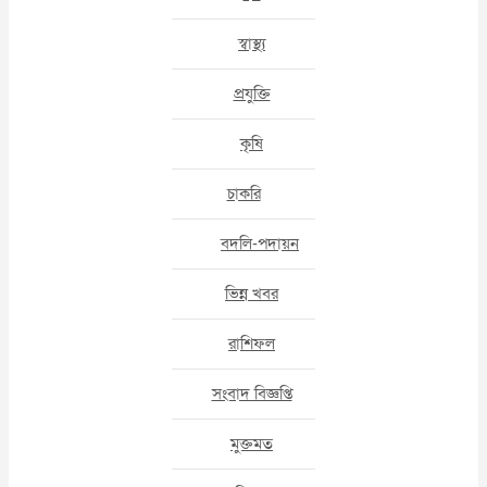
স্বাস্থ্য
প্রযুক্তি
কৃষি
চাকরি
বদলি-পদায়ন
ভিন্ন খবর
রাশিফল
সংবাদ বিজ্ঞপ্তি
মুক্তমত