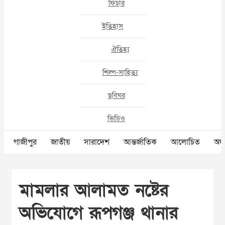
ফিচার
ইতিহাস
ঐতিহ্য
শিল্প-সাহিত্য
ছবিঘর
ভিডিও
গাজীপুর
জাতীয়
সারাদেশ
আন্তর্জাতিক
আলোচিত
অর্থ
মামলার আলামত নষ্টের
অভিযোগে রূপগঞ্জ থানার