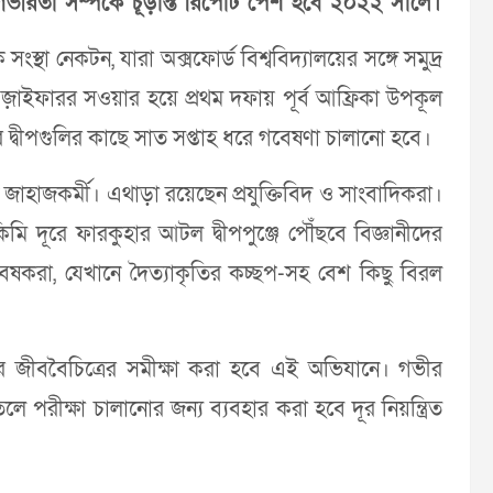
ভীরতা সম্পর্কে চূড়ান্ত রিপোর্ট পেশ হবে ২০২২ সালে।
্থা নেকটন, যারা অক্সফোর্ড বিশ্ববিদ্যালয়ের সঙ্গে সমুদ্র
়াইফারর সওয়ার হয়ে প্রথম দফায় পূর্ব আফ্রিকা উপকূল
 দ্বীপগুলির কাছে সাত সপ্তাহ ধরে গবেষণা চালানো হবে।
হাজকর্মী। এথাড়া রয়েছেন প্রযুক্তিবিদ ও সাংবাদিকরা।
িমি দূরে ফারকুহার আটল দ্বীপপুঞ্জে পৌঁছবে বিজ্ঞানীদের
ষকরা, যেখানে দৈত্যাকৃতির কচ্ছপ-সহ বেশ কিছু বিরল
রে জীববৈচিত্রের সমীক্ষা করা হবে এই অভিযানে। গভীর
ে পরীক্ষা চালানোর জন্য ব্যবহার করা হবে দূর নিয়ন্ত্রিত