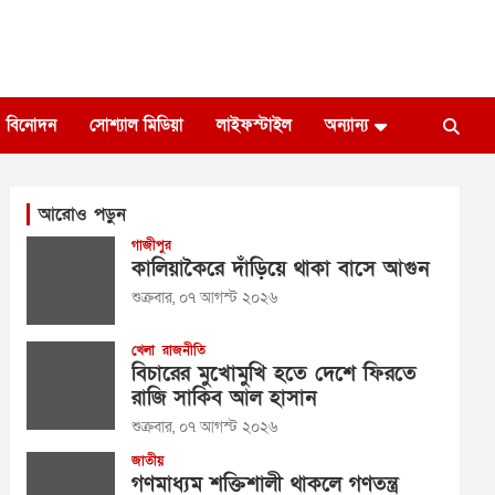
বিনোদন
সোশ্যাল মিডিয়া
লাইফস্টাইল
অন্যান্য
আরোও পড়ুন
গাজীপুর
কালিয়াকৈরে দাঁড়িয়ে থাকা বাসে আগুন
শুক্রবার, ০৭ আগস্ট ২০২৬
খেলা
রাজনীতি
বিচারের মুখোমুখি হতে দেশে ফিরতে
রাজি সাকিব আল হাসান
শুক্রবার, ০৭ আগস্ট ২০২৬
জাতীয়
গণমাধ্যম শক্তিশালী থাকলে গণতন্ত্র