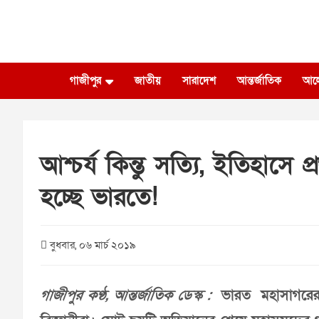
Skip
to
content
গাজীপুর
জাতীয়
সারাদেশ
আন্তর্জাতিক
আল
আশ্চর্য কিন্তু সত্যি, ইতিহাস
হচ্ছে ভারতে!
বুধবার, ০৬ মার্চ ২০১৯
গাজীপুর কণ্ঠ, আন্তর্জাতিক ডেস্ক :
ভারত মহাসাগরের 