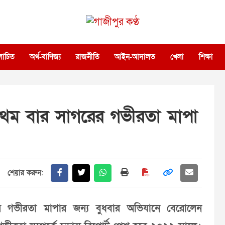
গাজীপুর কণ্ঠ
গণমানুষের কণ্ঠ
োচিত
অর্থ-বাণিজ্য
রাজনীতি
আইন-আদালত
খেলা
শিক্ষা
ে প্রথম বার সাগরের গভীরতা মাপা
শেয়ার করুন:
গভীরতা মাপার জন্য বুধবার অভিযানে বেরোলেন