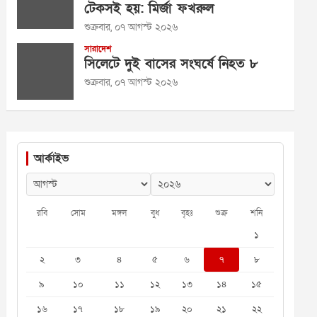
টেকসই হয়: মির্জা ফখরুল
শুক্রবার, ০৭ আগস্ট ২০২৬
সারাদেশ
সিলেটে দুই বাসের সংঘর্ষে নিহত ৮
শুক্রবার, ০৭ আগস্ট ২০২৬
আর্কাইভ
রবি
সোম
মঙ্গল
বুধ
বৃহঃ
শুক্র
শনি
১
২
৩
৪
৫
৬
৭
৮
৯
১০
১১
১২
১৩
১৪
১৫
১৬
১৭
১৮
১৯
২০
২১
২২