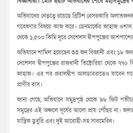
বিজ্ঞানীরা। মোট ছয়টি অভিযানের শেষে মহাসমুদ্রের গ
অভিযানের নেতৃত্বে রয়েছে ব্রিটিশ বেসরকারি অলাভজনক সংস
গবেষণার বিষয়ে কাজ করে। ডেনমার্কের জাহাজ ওশান জ
থেকে ১,৫০০ কিমি দূরে সেশেলস দ্বীপপুঞ্জের আশপাশের
অভিযানে শামিল হয়েছেন ৩৩ জন বিজ্ঞানী এবং ১৮ জন জা
সেশেলস দ্বীপপুঞ্জের রাজধানী ভিক্টোরিয়া থেকে ৭৭০ ক
জাহাজ। এর পর প্রবালদ্বীপ আলডাবরাতেও যাবেন গবে
প্রাণীর বাস।
জানা গেছে, অভিযানে সমুদ্রপৃষ্ঠ থেকে ৯৮ ফিট গভী
সমুদ্রের এই অঞ্চলে সূর্যের আলো প্রায় পৌঁছয় না। জলতল
যান্ত্রিক ডুবুরি এবং দুই আরোহী-সহ সাবমেরিন।