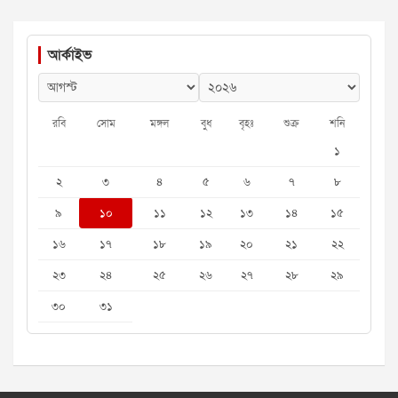
আর্কাইভ
রবি
সোম
মঙ্গল
বুধ
বৃহঃ
শুক্র
শনি
১
২
৩
৪
৫
৬
৭
৮
৯
১০
১১
১২
১৩
১৪
১৫
১৬
১৭
১৮
১৯
২০
২১
২২
২৩
২৪
২৫
২৬
২৭
২৮
২৯
৩০
৩১