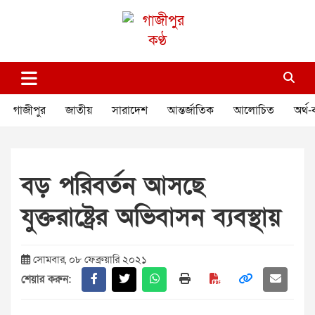
Skip
to
content
গাজীপুর কণ্ঠ
গণমানুষের কণ্ঠ
গাজীপুর
জাতীয়
সারাদেশ
আন্তর্জাতিক
আলোচিত
অর্থ-
বড় পরিবর্তন আসছে
যুক্তরাষ্ট্রের অভিবাসন ব্যবস্থায়
সোমবার, ০৮ ফেব্রুয়ারি ২০২১
শেয়ার করুন: