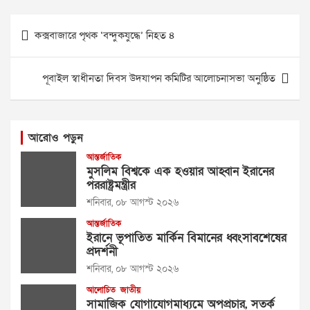
Post
কক্সবাজারে পৃথক ‘বন্দুকযুদ্ধে’ নিহত ৪
navigation
পূবাইল স্বাধীনতা দিবস উদযাপন কমিটির আলোচনাসভা অনুষ্ঠিত
আরোও পড়ুন
আন্তর্জাতিক
মুসলিম বিশ্বকে এক হওয়ার আহ্বান ইরানের
পররাষ্ট্রমন্ত্রীর
শনিবার, ০৮ আগস্ট ২০২৬
আন্তর্জাতিক
ইরানে ভূপাতিত মার্কিন বিমানের ধ্বংসাবশেষের
প্রদর্শনী
শনিবার, ০৮ আগস্ট ২০২৬
আলোচিত
জাতীয়
সামাজিক যোগাযোগমাধ্যমে অপপ্রচার, সতর্ক