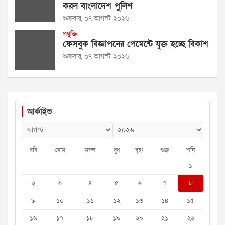
করল বাংলাদেশ পুলিশ
শুক্রবার, ০৭ আগস্ট ২০২৬
প্রযুক্তি
ফেসবুক বিজ্ঞাপনের পেমেন্টে যুক্ত হচ্ছে বিকাশ
শুক্রবার, ০৭ আগস্ট ২০২৬
আর্কাইভ
রবি
সোম
মঙ্গল
বুধ
বৃহঃ
শুক্র
শনি
১
২
৩
৪
৫
৬
৭
৮
৯
১০
১১
১২
১৩
১৪
১৫
১৬
১৭
১৮
১৯
২০
২১
২২