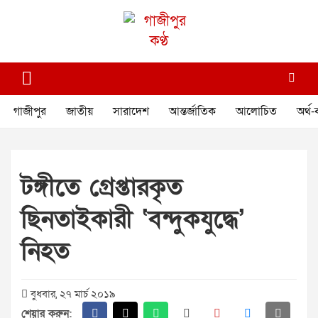
Skip
to
content
গাজীপুর কণ্ঠ
গণমানুষের কণ্ঠ
গাজীপুর
জাতীয়
সারাদেশ
আন্তর্জাতিক
আলোচিত
অর্থ-
টঙ্গীতে গ্রেপ্তারকৃত
ছিনতাইকারী ‘বন্দুকযুদ্ধে’
নিহত
বুধবার, ২৭ মার্চ ২০১৯
শেয়ার করুন: