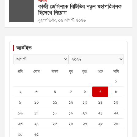
জাতীয়
কাজী জেসিনকে বিটিভির নতুন মহাপরিচালক
হিসেবে নিয়োগ
বৃহস্পতিবার, ০৬ আগস্ট ২০২৬
আর্কাইভ
রবি
সোম
মঙ্গল
বুধ
বৃহঃ
শুক্র
শনি
১
২
৩
৪
৫
৬
৭
৮
৯
১০
১১
১২
১৩
১৪
১৫
১৬
১৭
১৮
১৯
২০
২১
২২
২৩
২৪
২৫
২৬
২৭
২৮
২৯
৩০
৩১