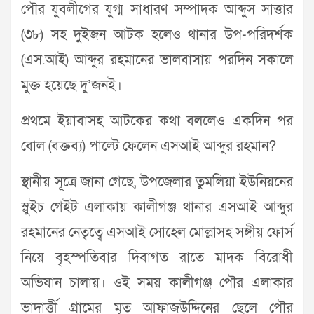
পৌর যুবলীগের যুগ্ম সাধারণ সম্পাদক আব্দুস সাত্তার
(৩৮) সহ দুইজন আটক হলেও থানার উপ-পরিদর্শক
(এস.আই) আব্দুর রহমানের ভালবাসায় পরদিন সকালে
মুক্ত হয়েছে দু’জনই।
প্রথমে ইয়াবাসহ আটকের কথা বললেও একদিন পর
বোল (বক্তব্য) পাল্টে ফেলেন এসআই আব্দুর রহমান?
স্থানীয় সূত্রে জানা গেছে, উপজেলার তুমলিয়া ইউনিয়নের
স্লুইচ গেইট এলাকায় কালীগঞ্জ থানার এসআই আব্দুর
রহমানের নেতৃত্বে এসআই সোহেল মোল্লাসহ সঙ্গীয় ফোর্স
নিয়ে বৃহস্পতিবার দিবাগত রাতে মাদক বিরোধী
অভিযান চালায়। ওই সময় কালীগঞ্জ পৌর এলাকার
ভাদার্ত্তী গ্রামের মৃত আফাজউদ্দিনের ছেলে পৌর