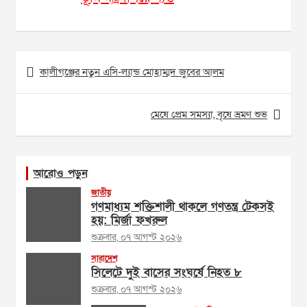
Post
কালীগঞ্জের নতুন এসি-ল্যান্ড মোহাম্মদ জুবের আলম
navigation
মেষে প্রেম সমস্যা, বৃষে ভ্রমণ শুভ
আরোও পড়ুন
জাতীয়
গণমাধ্যম শক্তিশালী থাকলে গণতন্ত্র টেকসই
হয়: মির্জা ফখরুল
শুক্রবার, ০৭ আগস্ট ২০২৬
সারাদেশ
সিলেটে দুই বাসের সংঘর্ষে নিহত ৮
শুক্রবার, ০৭ আগস্ট ২০২৬