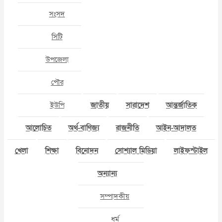
সংসদ
সিটি
উপজেলা
পৌর
ইউপি
জাতীয়
সারাদেশ
আন্তর্জাতিক
আলোচিত
অর্থ-বাণিজ্য
রাজনীতি
আইন-আদালত
খেলা
শিক্ষা
বিনোদন
সোশ্যাল মিডিয়া
লাইফস্টাইল
অন্যান্য
সম্পাদকীয়
ধর্ম