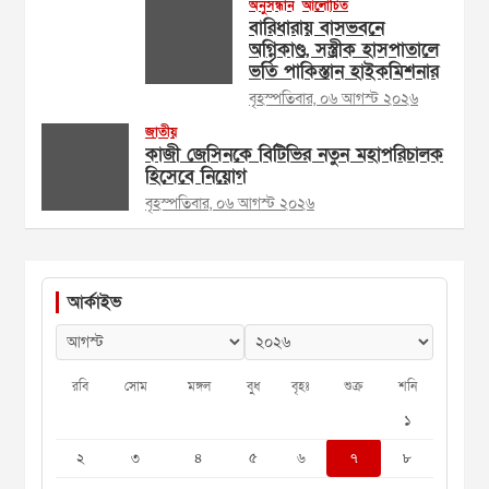
অনুসন্ধান
আলোচিত
বারিধারায় বাসভবনে
অগ্নিকাণ্ড, সস্ত্রীক হাসপাতালে
ভর্তি পাকিস্তান হাইকমিশনার
বৃহস্পতিবার, ০৬ আগস্ট ২০২৬
জাতীয়
কাজী জেসিনকে বিটিভির নতুন মহাপরিচালক
হিসেবে নিয়োগ
বৃহস্পতিবার, ০৬ আগস্ট ২০২৬
আর্কাইভ
রবি
সোম
মঙ্গল
বুধ
বৃহঃ
শুক্র
শনি
১
২
৩
৪
৫
৬
৭
৮