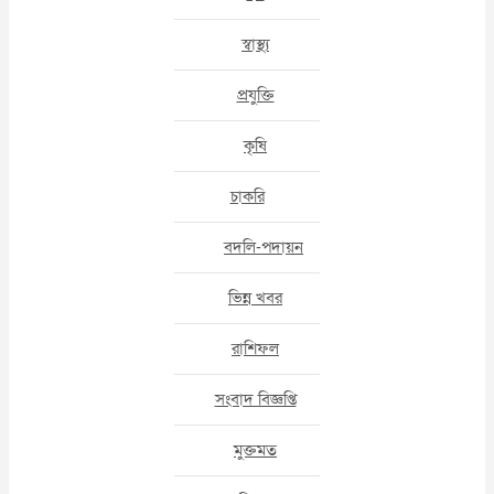
স্বাস্থ্য
প্রযুক্তি
কৃষি
চাকরি
বদলি-পদায়ন
ভিন্ন খবর
রাশিফল
সংবাদ বিজ্ঞপ্তি
মুক্তমত