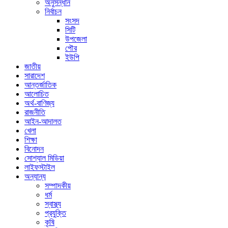
অনুসন্ধান
নির্বাচন
সংসদ
সিটি
উপজেলা
পৌর
ইউপি
জাতীয়
সারাদেশ
আন্তর্জাতিক
আলোচিত
অর্থ-বাণিজ্য
রাজনীতি
আইন-আদালত
খেলা
শিক্ষা
বিনোদন
সোশ্যাল মিডিয়া
লাইফস্টাইল
অন্যান্য
সম্পাদকীয়
ধর্ম
স্বাস্থ্য
প্রযুক্তি
কৃষি