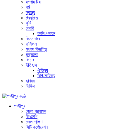
সম্পাদকীয়
ধর্ম
স্বাস্থ্য
প্রযুক্তি
কৃষি
চাকরি
বদলি-পদায়ন
ভিন্ন খবর
রাশিফল
সংবাদ বিজ্ঞপ্তি
মুক্তমত
ফিচার
ইতিহাস
ঐতিহ্য
শিল্প-সাহিত্য
ছবিঘর
ভিডিও
গাজীপুর
জেলা প্রশাসন
জিএমপি
জেলা পুলিশ
সিটি কর্পোরেশন