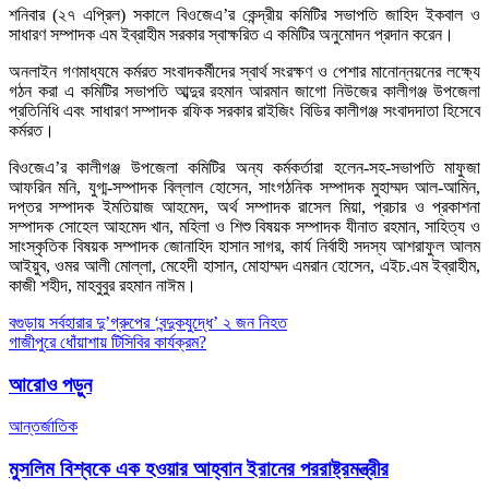
শনিবার (২৭ এপ্রিল) সকালে বিওজেএ’র কেন্দ্রীয় কমিটির সভাপতি জাহিদ ইকবাল ও
সাধারণ সম্পাদক এম ইব্রাহীম সরকার স্বাক্ষরিত এ কমিটির অনুমোদন প্রদান করেন।
অনলাইন গণমাধ্যমে কর্মরত সংবাদকর্মীদের স্বার্থ সংরক্ষণ ও পেশার মানোন্নয়নের লক্ষ্যে
গঠন করা এ কমিটির সভাপতি আব্দুর রহমান আরমান জাগো নিউজের কালীগঞ্জ উপজেলা
প্রতিনিধি এবং সাধারণ সম্পাদক রফিক সরকার রাইজিং বিডির কালীগঞ্জ সংবাদদাতা হিসেবে
কর্মরত।
বিওজেএ’র কালীগঞ্জ উপজেলা কমিটির অন্য কর্মকর্তারা হলেন-সহ-সভাপতি মাফুজা
আফরিন মনি, যুগ্ম-সম্পাদক বিল্লাল হোসেন, সাংগঠনিক সম্পাদক মুহাম্মদ আল-আমিন,
দপ্তর সম্পাদক ইমতিয়াজ আহমেদ, অর্থ সম্পাদক রাসেল মিয়া, প্রচার ও প্রকাশনা
সম্পাদক সোহেল আহমেদ খান, মহিলা ও শিশু বিষয়ক সম্পাদক যীনাত রহমান, সাহিত্য ও
সাংস্কৃতিক বিষয়ক সম্পাদক জোনাহিদ হাসান সাগর, কার্য নির্বাহী সদস্য আশরাফুল আলম
আইয়ুব, ওমর আলী মোল্লা, মেহেদী হাসান, মোহাম্মদ এমরান হোসেন, এইচ.এম ইব্রাহীম,
কাজী শহীদ, মাহবুবুর রহমান নাঈম।
Post
বগুড়ায় সর্বহারার দু’গ্রুপের ‘বন্দুকযুদ্ধে’ ২ জন নিহত
গাজীপুরে ধোঁয়াশায় টিসিবির কার্যক্রম?
navigation
আরোও পড়ুন
আন্তর্জাতিক
মুসলিম বিশ্বকে এক হওয়ার আহ্বান ইরানের পররাষ্ট্রমন্ত্রীর