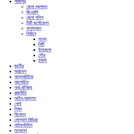
গাজীপুর
জেলা প্রশাসন
জিএমপি
জেলা পুলিশ
সিটি কর্পোরেশন
অনুসন্ধান
নির্বাচন
সংসদ
সিটি
উপজেলা
পৌর
ইউপি
জাতীয়
সারাদেশ
আন্তর্জাতিক
আলোচিত
অর্থ-বাণিজ্য
রাজনীতি
আইন-আদালত
খেলা
শিক্ষা
বিনোদন
সোশ্যাল মিডিয়া
লাইফস্টাইল
অন্যান্য