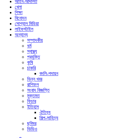
আইন-আদালত
খেলা
শিক্ষা
বিনোদন
সোশ্যাল মিডিয়া
লাইফস্টাইল
অন্যান্য
সম্পাদকীয়
ধর্ম
স্বাস্থ্য
প্রযুক্তি
কৃষি
চাকরি
বদলি-পদায়ন
ভিন্ন খবর
রাশিফল
সংবাদ বিজ্ঞপ্তি
মুক্তমত
ফিচার
ইতিহাস
ঐতিহ্য
শিল্প-সাহিত্য
ছবিঘর
ভিডিও