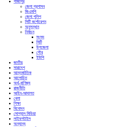
গাজীপুর
জেলা প্রশাসন
জিএমপি
জেলা পুলিশ
সিটি কর্পোরেশন
অনুসন্ধান
নির্বাচন
সংসদ
সিটি
উপজেলা
পৌর
ইউপি
জাতীয়
সারাদেশ
আন্তর্জাতিক
আলোচিত
অর্থ-বাণিজ্য
রাজনীতি
আইন-আদালত
খেলা
শিক্ষা
বিনোদন
সোশ্যাল মিডিয়া
লাইফস্টাইল
অন্যান্য