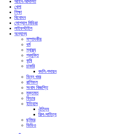
আইন-আদালত
খেলা
শিক্ষা
বিনোদন
সোশ্যাল মিডিয়া
লাইফস্টাইল
অন্যান্য
সম্পাদকীয়
ধর্ম
স্বাস্থ্য
প্রযুক্তি
কৃষি
চাকরি
বদলি-পদায়ন
ভিন্ন খবর
রাশিফল
সংবাদ বিজ্ঞপ্তি
মুক্তমত
ফিচার
ইতিহাস
ঐতিহ্য
শিল্প-সাহিত্য
ছবিঘর
ভিডিও