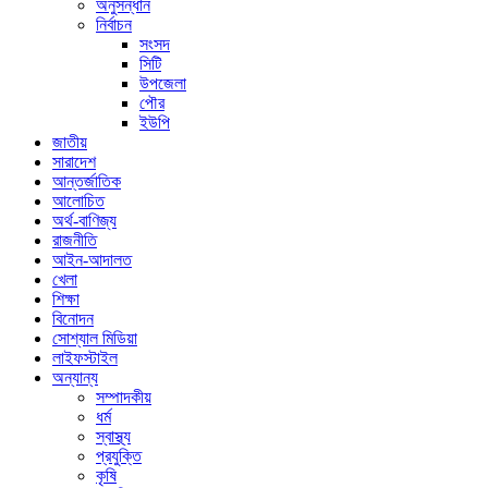
অনুসন্ধান
নির্বাচন
সংসদ
সিটি
উপজেলা
পৌর
ইউপি
জাতীয়
সারাদেশ
আন্তর্জাতিক
আলোচিত
অর্থ-বাণিজ্য
রাজনীতি
আইন-আদালত
খেলা
শিক্ষা
বিনোদন
সোশ্যাল মিডিয়া
লাইফস্টাইল
অন্যান্য
সম্পাদকীয়
ধর্ম
স্বাস্থ্য
প্রযুক্তি
কৃষি