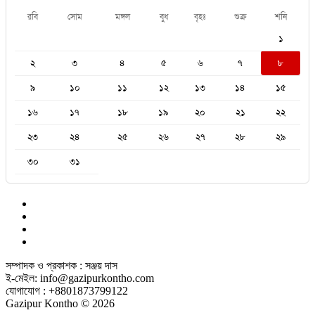
রবি
সোম
মঙ্গল
বুধ
বৃহঃ
শুক্র
শনি
১
২
৩
৪
৫
৬
৭
৮
৯
১০
১১
১২
১৩
১৪
১৫
১৬
১৭
১৮
১৯
২০
২১
২২
২৩
২৪
২৫
২৬
২৭
২৮
২৯
৩০
৩১
সম্পাদক ও প্রকাশক : সঞ্জয় দাস
ই-মেইল: info@gazipurkontho.com
যোগাযোগ : +8801873799122
Gazipur Kontho © 2026