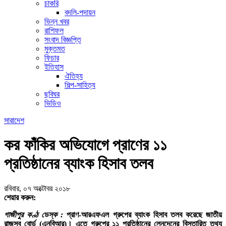
চাকরি
বদলি-পদায়ন
ভিন্ন খবর
রাশিফল
সংবাদ বিজ্ঞপ্তি
মুক্তমত
ফিচার
ইতিহাস
ঐতিহ্য
শিল্প-সাহিত্য
ছবিঘর
ভিডিও
সারাদেশ
কর ফাঁকির অভিযোগে প্রাণের ১১
প্রতিষ্ঠানের ব্যাংক হিসাব তলব
রবিবার, ০৭ অক্টোবর ২০১৮
শেয়ার করুন:
গাজীপুর কণ্ঠ ডেস্ক :
প্রাণ-আরএফএল গ্রুপের ব্যাংক হিসাব তলব করেছে জাতীয়
রাজস্ব বোর্ড (এনবিআর)। এতে গ্রুপের ১১ প্রতিষ্ঠানের লেনদেনের বিস্তারিত তথ্য