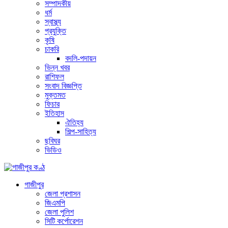
সম্পাদকীয়
ধর্ম
স্বাস্থ্য
প্রযুক্তি
কৃষি
চাকরি
বদলি-পদায়ন
ভিন্ন খবর
রাশিফল
সংবাদ বিজ্ঞপ্তি
মুক্তমত
ফিচার
ইতিহাস
ঐতিহ্য
শিল্প-সাহিত্য
ছবিঘর
ভিডিও
গাজীপুর
জেলা প্রশাসন
জিএমপি
জেলা পুলিশ
সিটি কর্পোরেশন