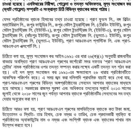
চাওয়া হয়েছে। এনবিআরের নিরীক্ষা, গোয়েন্দা ও তদন্ত অধিদফতর, মূল্য সংযোজন কর
(ভ্যাট গোয়েন্দা) সম্প্রতি এ সংক্রান্ত চিঠি বিভিন্ন ব্যাংকের কাছে পাঠায়।
যেসব প্রতিষ্ঠানের ব্যাংক হিসাবের তথ্য চাওয়া হয়েছে : প্রাণ ফুডস লি., বঙ্গ বিল্ডিং
ম্যাটেরিয়াল লি., রংপুর ফাউন্ড্রি লি., রংপুর মেটাল ইন্ড্রাস্ট্রিজ লি. (ট্রেডিং ইউনিট), রংপুর
মেটাল ইন্ডাস্ট্রিজ লি. (ইউনিট-২), রংপুর মেটাল ইন্ডাস্ট্রিজ লি. (ইউনিট-৩), রংপুর মেটাল
ইন্ডাস্ট্রিজ লি. (কাঁচপুর ইউনিট), রংপুর মেটাল ইন্ডাস্ট্রিজ লি. (ভুলতা-১ ইউনিট), রংপুর
মেটাল ইন্ডাস্ট্রিজ লি. (ভুলতা-২ ইউনিট), প্রাণ আরএফএল প্লাস্টিক লি. এবং প্রাণ-
আরএফএল এক্সপোর্ট লি.।
চিঠিতে বলা হয়, মূল্য সংযোজন কর আইন-১৯৯১ এর ধারা ২৬(ক)(২) অনুযায়ী রাজধানীর
বাড্ডায় অবস্থিত প্রাণ আরএফএল গ্রুপের কর্পোরেট সদর দফতর ‘প্রাণ আরএফএল
সেন্টার’ নামক প্রতিষ্ঠানের ওপর তদন্ত সম্পন্ন করার লক্ষ্যে একটি তদন্ত দল গঠন করা
হয়। ওই দল মূল্য সংযোজন কর ১৯৯১-এর ক্ষমতাবলে ২৬ ধারায় প্রতিষ্ঠানটিতে
আকস্মিক পরিদর্শন করে। এ সময় জব্দ করা দলিলাদি প্রাথমিক যাচাই করে দেখা যায়,
প্রাণ-আরএফএল গ্রুপের বিভিন্ন অঙ্গপ্রতিষ্ঠানের লেনদেন আপনার ব্যাংকের মাধ্যমে
হয়ে আসছে। সরকারের রাজস্ব সুরক্ষা এবং অধিকতর তদন্তের স্বার্থে ২০১৩ সালের
জুলাই থেকে ২০১৮ সালের জুন পর্যন্ত আপনার ব্যাংকে প্রতিষ্ঠানটির লেনদেনের সব তথ্য
দেয়ার অনুরোধ করা হল।
চিঠিতে আরও বলা হয়, প্রাণ আরএফএল গ্রুপের মাসভিত্তিক ব্যাংকে কত টাকা জমা,
উত্তোলন ও স্থিতি- তার হিসাব, চেক নম্বর ও তারিখ, চেক প্রদানকারী ব্যক্তি বা
প্রতিষ্ঠানের অ্যাকাউন্টের নাম ও নম্বর এবং সংশ্লিষ্ট ব্যাংক এবং ব্যাংকের শাখার নাম
উল্লেখ করতে হবে।