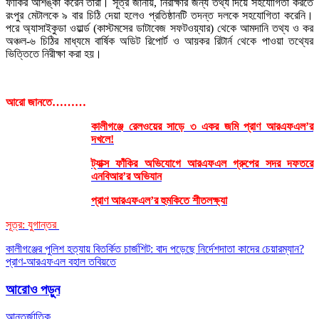
ফাঁকির আশঙ্কা করেন তারা। সূত্র জানায়, নিরীক্ষার জন্য তথ্য দিয়ে সহযোগিতা করতে
রংপুর মেটালকে ৯ বার চিঠি দেয়া হলেও প্রতিষ্ঠানটি তদন্ত দলকে সহযোগিতা করেনি।
পরে অ্যাসাইকুডা ওয়ার্ল্ড (কাস্টমসের ডাটাবেজ সফটওয়্যার) থেকে আমদানি তথ্য ও কর
অঞ্চল-৬ চিঠির মাধ্যমে বার্ষিক অডিট রিপোর্ট ও আয়কর রিটার্ন থেকে পাওয়া তথ্যের
ভিত্তিতে নিরীক্ষা করা হয়।
আরো জানতে………
কালীগঞ্জে রেলওয়ের সাড়ে ৩ একর জমি প্রাণ আরএফএল’র
দখলে!
ট্যাক্স ফাঁকির অভিযোগে আরএফএল গ্রুপের সদর দফতরে
এনবিআর’র অভিযান
প্রাণ আরএফএল’র হুমকিতে শীতলক্ষ্যা
সূত্র: যুগান্তর
Post
কালীগঞ্জের পুলিশ হত্যায় বিতর্কিত চার্জশিট: বাদ পড়েছে নির্দেশদাতা কাদের চেয়ারম্যান?
প্রাণ-আরএফএল বহাল তবিয়তে
navigation
আরোও পড়ুন
আন্তর্জাতিক