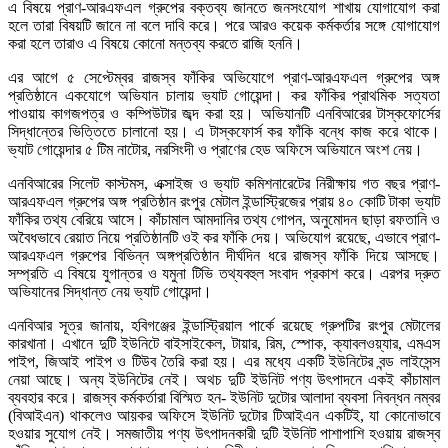
এ বিষয়ে প্রাণ-আরএফএল গ্রুপের বক্তব্য জানতে জনসংযোগ শাখায় যোগাযোগ করা
হলে তারা বিষয়টি জানে না বলে দাবি করে। পরে আরও কয়েক কর্মকর্তার সঙ্গে যোগাযোগ
করা হলে তারাও এ বিষয়ে কোনো মন্তব্য করতে রাজি হননি।
এর আগে ৫ সেপ্টেম্বর রাজস্ব ফাঁকির অভিযোগে প্রাণ-আরএফএল গ্রুপের অঙ্গ
প্রতিষ্ঠানে একযোগে অভিযান চালায় ভ্যাট গোয়েন্দা। কর ফাঁকির প্রাথমিক সত্যতা
পাওয়ায় কাগজপত্র ও কম্পিউটার জব্দ করা হয়। অভিযানটি এনবিআরের টাস্কফোর্সের
সিদ্ধান্তের ভিত্তিতে চালানো হয়। এ টাস্কফোর্স কর ফাঁকি বন্ধে কাজ করে থাকে।
ভ্যাট গোয়েন্দার ৫ টিম নাটোর, নরসিংদী ও প্রাণের হেড অফিসে অভিযানে অংশ নেয়।
এনবিআরের সিলেট কাস্টমস, এক্সাইজ ও ভ্যাট কমিশনারেটের নিরীক্ষায় গত বছর প্রাণ-
আরএফএল গ্রুপের অঙ্গ প্রতিষ্ঠান রংপুর মেটাল ইন্ডাস্ট্রিজের প্রায় ৪০ কোটি টাকা ভ্যাট
ফাঁকির তথ্য বেরিয়ে আসে। কাঁচামাল আমদানির তথ্য গোপন, অনুমোদন ছাড়া রফতানি ও
অবৈধভাবে রেয়াত নিয়ে প্রতিষ্ঠানটি ওই কর ফাঁকি দেয়। অভিযোগ রয়েছে, এভাবে প্রাণ-
আরএফএল গ্রুপের বিভিন্ন অঙ্গপ্রতিষ্ঠান দীর্ঘদিন ধরে রাজস্ব ফাঁকি দিয়ে আসছে।
সম্প্রতি এ বিষয়ে যুগান্তর ও যমুনা টিভি তথ্যবহুল সংবাদ প্রকাশ করে। এরপর দ্রুত
অভিযানের সিদ্ধান্ত নেয় ভ্যাট গোয়েন্দা।
এনবিআর সূত্র জানায়, হবিগঞ্জের ইন্ডাস্ট্রিয়াল পার্কে রয়েছে গ্রুপটির রংপুর মেটালের
কারখানা। এখানে দুটি ইউনিটে বাইসাইকেল, টায়ার, রিম, স্পোক, ক্যাবলওয়্যার, এমএস
পাইপ, জিআই পাইপ ও টিউব তৈরি করা হয়। এর মধ্যে একটি ইউনিটের বন্ড লাইসেন্স
নেয়া আছে। অন্য ইউনিটের নেই। অথচ দুটি ইউনিট পণ্য উৎপাদনে একই কাঁচামাল
ব্যবহার করে। রাজস্ব কর্মকর্তারা বিস্মিত হন- ইউনিট দুটোর আলাদা ব্যবসা নিবন্ধন নম্বর
(বিআইএন) থাকলেও আয়কর অফিসে ইউনিট দুটোর টিআইএন একটিই, যা কোনোভাবে
হওয়ার সুযোগ নেই। সমজাতীয় পণ্য উৎপাদনকারী দুটি ইউনিট পাশাপাশি হওয়ায় রাজস্ব