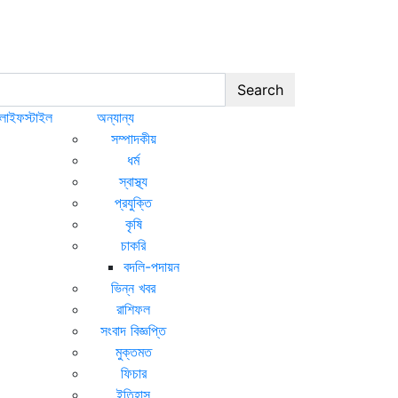
Search
লাইফস্টাইল
অন্যান্য
সম্পাদকীয়
ধর্ম
স্বাস্থ্য
প্রযুক্তি
কৃষি
চাকরি
বদলি-পদায়ন
ভিন্ন খবর
রাশিফল
সংবাদ বিজ্ঞপ্তি
মুক্তমত
ফিচার
ইতিহাস