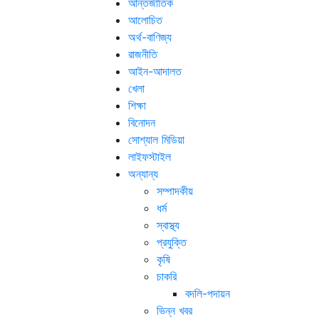
আন্তর্জাতিক
আলোচিত
অর্থ-বাণিজ্য
রাজনীতি
আইন-আদালত
খেলা
শিক্ষা
বিনোদন
সোশ্যাল মিডিয়া
লাইফস্টাইল
অন্যান্য
সম্পাদকীয়
ধর্ম
স্বাস্থ্য
প্রযুক্তি
কৃষি
চাকরি
বদলি-পদায়ন
ভিন্ন খবর