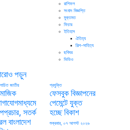
রাশিফল
সংবাদ বিজ্ঞপ্তি
মুক্তমত
ফিচার
ইতিহাস
ঐতিহ্য
শিল্প-সাহিত্য
ছবিঘর
ভিডিও
রোও পড়ুন
োচিত
জাতীয়
প্রযুক্তি
ামাজিক
ফেসবুক বিজ্ঞাপনের
োগাযোগমাধ্যমে
পেমেন্টে যুক্ত
পপ্রচার, সতর্ক
হচ্ছে বিকাশ
রল বাংলাদেশ
শুক্রবার, ০৭ আগস্ট ২০২৬