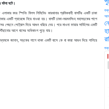
প
 এ ঘটনা ঘটে।
শুক
দ এলাকার বদর স্পিনিং মিলস লিমিটেড কারখানার শ্রমিকবাহী বাসটির একটি চাকা
আন্
াকায় একটি গ্যারেজে নিয়ে যাওয়া হয়। বাসটি ঢাকা-ময়মনসিংহ মহাসড়কের পাশে
ন
াসের পেছনে পেট্রোল দিয়ে আগুন ধরিয়ে দেয়। পরে মাওনা ফায়ার সার্ভিসের একটি
হা
স পৌঁছানোর আগে বাসের অধিকাংশ পুড়ে যায়।
রা
ধ্যমকে জানান, সড়কের পাশে থাকা একটি বাসে কে বা কারা আগুন দিয়ে পালিয়ে
শুক