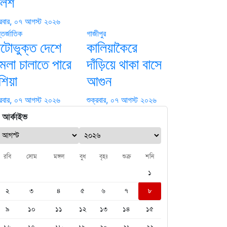
ুলিশ
্রবার, ০৭ আগস্ট ২০২৬
তর্জাতিক
গাজীপুর
েটোভুক্ত দেশে
কালিয়াকৈরে
মলা চালাতে পারে
দাঁড়িয়ে থাকা বাসে
শিয়া
আগুন
্রবার, ০৭ আগস্ট ২০২৬
শুক্রবার, ০৭ আগস্ট ২০২৬
আর্কাইভ
রবি
সোম
মঙ্গল
বুধ
বৃহঃ
শুক্র
শনি
১
২
৩
৪
৫
৬
৭
৮
৯
১০
১১
১২
১৩
১৪
১৫