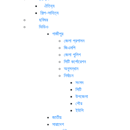
ঐতিহ্য
শিল্প-সাহিত্য
ছবিঘর
ভিডিও
গাজীপুর
জেলা প্রশাসন
জিএমপি
জেলা পুলিশ
সিটি কর্পোরেশন
অনুসন্ধান
নির্বাচন
সংসদ
সিটি
উপজেলা
পৌর
ইউপি
জাতীয়
সারাদেশ