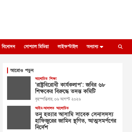
বিনোদন
সোশ্যাল মিডিয়া
লাইফস্টাইল
অন্যান্য
আরোও পড়ুন
আলোচিত
শিক্ষা
‘রাষ্ট্রবিরোধী কার্যকলাপ’: জবির ৬৮
শিক্ষকের বিরুদ্ধে তদন্ত কমিটি
বৃহস্পতিবার, ০৬ আগস্ট ২০২৬
আইন-আদালত
আলোচিত
তনু হত্যার আসামি সাবেক সেনাসদস্য
হাফিজুরের জামিন স্থগিত, আত্মসমর্পণের
নির্দেশ