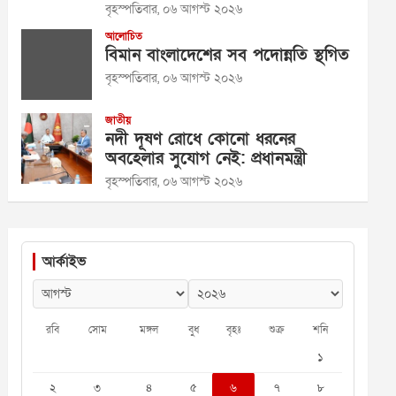
বৃহস্পতিবার, ০৬ আগস্ট ২০২৬
আলোচিত
বিমান বাংলাদেশের সব পদোন্নতি স্থগিত
বৃহস্পতিবার, ০৬ আগস্ট ২০২৬
জাতীয়
নদী দূষণ রোধে কোনো ধরনের
অবহেলার সুযোগ নেই: প্রধানমন্ত্রী
বৃহস্পতিবার, ০৬ আগস্ট ২০২৬
আর্কাইভ
রবি
সোম
মঙ্গল
বুধ
বৃহঃ
শুক্র
শনি
১
২
৩
৪
৫
৬
৭
৮