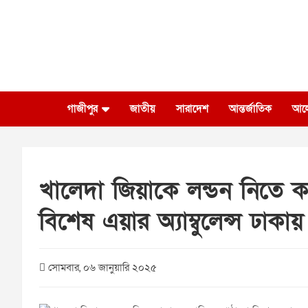
Skip
to
content
গাজীপুর
জাতীয়
সারাদেশ
আন্তর্জাতিক
আল
খালেদা জিয়াকে লন্ডন নিতে 
বিশেষ এয়ার অ্যাম্বুলেন্স ঢাকায়
সোমবার, ০৬ জানুয়ারি ২০২৫