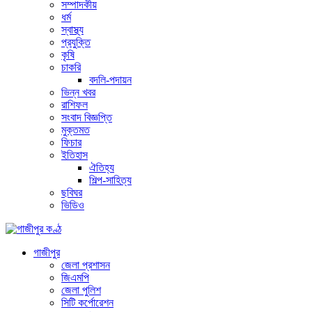
সম্পাদকীয়
ধর্ম
স্বাস্থ্য
প্রযুক্তি
কৃষি
চাকরি
বদলি-পদায়ন
ভিন্ন খবর
রাশিফল
সংবাদ বিজ্ঞপ্তি
মুক্তমত
ফিচার
ইতিহাস
ঐতিহ্য
শিল্প-সাহিত্য
ছবিঘর
ভিডিও
গাজীপুর
জেলা প্রশাসন
জিএমপি
জেলা পুলিশ
সিটি কর্পোরেশন