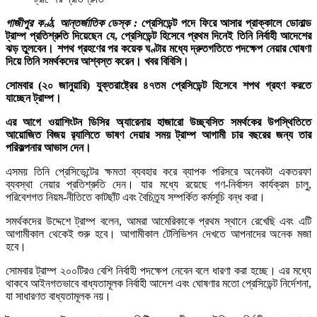
গাজীপুর কণ্ঠ, আন্তর্জাতিক ডেস্ক :
প্রেসিডেন্ট পদে ফিরে আসার প্রাক্কালে ডোনাল্ড
ট্রাম্প প্রতিশ্রুতি দিয়েছেন যে, প্রেসিডেন্ট হিসেবে প্রথম দিনেই তিনি নির্বাহী আদেশের
ঝড় তুলবেন। শপথ গ্রহণের পর কয়েক ঘণ্টার মধ্যে দ্রুতগতিতে পদক্ষেপ নেয়ার ঘোষণা
দিয়ে তিনি সমর্থকদের আশ্বস্ত করেন। খবর বিবিসি।
সোমবার (২০ জানুয়ারি) যুক্তরাষ্ট্রের ৪৭তম প্রেসিডেন্ট হিসেবে শপথ গ্রহণ করতে
যাচ্ছেন ট্রাম্প।
এর আগে ওয়াশিংটন ডিসির অ্যারেনায় হাজারো উচ্ছ্বসিত সমর্থকের উপস্থিতিতে
আয়োজিত বিজয় র‍্যালিতে ভাষণ দেয়ার সময় ট্রাম্প আগামী চার বছরের জন্য তার
পরিকল্পনার আভাস দেন।
এসময় তিনি প্রেসিডেন্টের ক্ষমতা ব্যবহার করে ব্যাপক পরিসরে অনেকটা একতরফা
ব্যবস্থা নেয়ার প্রতিশ্রুতি দেন। যার মধ্যে রয়েছে গণ-নির্বাসন কার্যক্রম চালু,
পরিবেশগত নিয়ম-নীতিতে কাটছাঁট এবং বৈচিত্র্য সম্পর্কিত কর্মসূচি বন্ধ করা।
সমর্থকদের উদ্দেশে ট্রাম্প বলেন, আমরা আমেরিকাকে প্রথম স্থানে রেখেছি এবং এটি
আগামীকাল থেকেই শুরু হবে। আগামীকাল টেলিভিশন দেখতে আপনাদের অনেক মজা
হবে।
সোমবার ট্রাম্প ২০০টিরও বেশি নির্বাহী পদক্ষেপ নেবেন বলে ধারণা করা হচ্ছে। এর মধ্যে
থাকবে আইনগতভাবে বাধ্যতামূলক নির্বাহী আদেশ এবং ঘোষণার মতো প্রেসিডেন্ট নির্দেশনা,
যা সাধারণত বাধ্যতামূলক নয়।