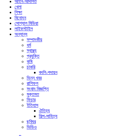
আইন-আদালত
খেলা
শিক্ষা
বিনোদন
সোশ্যাল মিডিয়া
লাইফস্টাইল
অন্যান্য
সম্পাদকীয়
ধর্ম
স্বাস্থ্য
প্রযুক্তি
কৃষি
চাকরি
বদলি-পদায়ন
ভিন্ন খবর
রাশিফল
সংবাদ বিজ্ঞপ্তি
মুক্তমত
ফিচার
ইতিহাস
ঐতিহ্য
শিল্প-সাহিত্য
ছবিঘর
ভিডিও