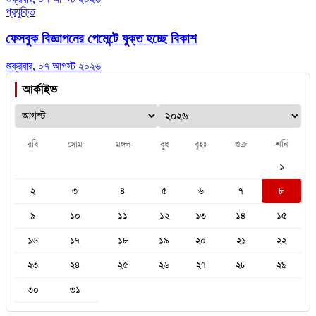
প্রযুক্তি
ফেসবুক বিজ্ঞাপনের পেমেন্টে যুক্ত হচ্ছে বিকাশ
শুক্রবার, ০৭ আগস্ট ২০২৬
আর্কাইভ
রবি
সোম
মঙ্গল
বুধ
বৃহঃ
শুক্র
শনি
১
২
৩
৪
৫
৬
৭
৮
৯
১০
১১
১২
১৩
১৪
১৫
১৬
১৭
১৮
১৯
২০
২১
২২
২৩
২৪
২৫
২৬
২৭
২৮
২৯
৩০
৩১