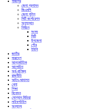
গাজীপুর
জেলা প্রশাসন
জিএমপি
জেলা পুলিশ
সিটি কর্পোরেশন
অনুসন্ধান
নির্বাচন
সংসদ
সিটি
উপজেলা
পৌর
ইউপি
জাতীয়
সারাদেশ
আন্তর্জাতিক
আলোচিত
অর্থ-বাণিজ্য
রাজনীতি
আইন-আদালত
খেলা
শিক্ষা
বিনোদন
সোশ্যাল মিডিয়া
লাইফস্টাইল
অন্যান্য