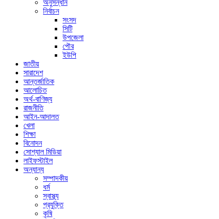
অনুসন্ধান
নির্বাচন
সংসদ
সিটি
উপজেলা
পৌর
ইউপি
জাতীয়
সারাদেশ
আন্তর্জাতিক
আলোচিত
অর্থ-বাণিজ্য
রাজনীতি
আইন-আদালত
খেলা
শিক্ষা
বিনোদন
সোশ্যাল মিডিয়া
লাইফস্টাইল
অন্যান্য
সম্পাদকীয়
ধর্ম
স্বাস্থ্য
প্রযুক্তি
কৃষি