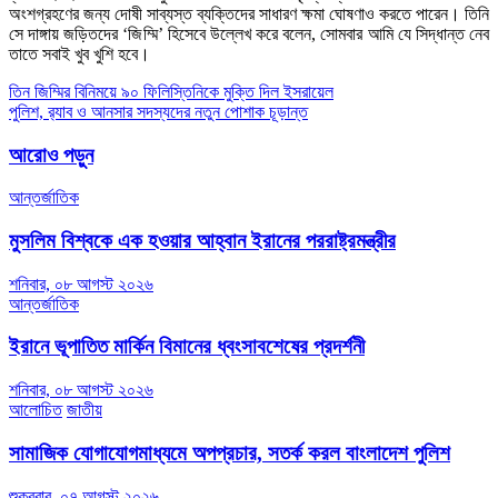
অংশগ্রহণের জন্য দোষী সাব্যস্ত ব্যক্তিদের সাধারণ ক্ষমা ঘোষণাও করতে পারেন। তিনি
সে দাঙ্গায় জড়িতদের ‘জিম্মি’ হিসেবে উল্লেখ করে বলেন, সোমবার আমি যে সিদ্ধান্ত নেব
তাতে সবাই খুব খুশি হবে।
Post
তিন জিম্মির বিনিময়ে ৯০ ফিলিস্তিনিকে মুক্তি দিল ইসরায়েল
পুলিশ, র‍্যাব ও আনসার সদস্যদের নতুন পোশাক চূড়ান্ত
navigation
আরোও পড়ুন
আন্তর্জাতিক
মুসলিম বিশ্বকে এক হওয়ার আহ্বান ইরানের পররাষ্ট্রমন্ত্রীর
শনিবার, ০৮ আগস্ট ২০২৬
আন্তর্জাতিক
ইরানে ভূপাতিত মার্কিন বিমানের ধ্বংসাবশেষের প্রদর্শনী
শনিবার, ০৮ আগস্ট ২০২৬
আলোচিত
জাতীয়
সামাজিক যোগাযোগমাধ্যমে অপপ্রচার, সতর্ক করল বাংলাদেশ পুলিশ
শুক্রবার, ০৭ আগস্ট ২০২৬