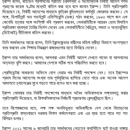
ট্রাম্প বলেন, বাইডেন প্রশাসনের প্রতিটি চরমপন্থী ও অযৌক্তিক নির্বাহী আদেশ শপথ
গ্রহণের কয়েক ঘণ্টার মধ্যেই বাতিল করা হবে বলে জানান ট্রাম্প। তিনি প্রতিশ্রুতি
দিয়েছেন যে, নির্বাহী আদেশের মাধ্যমে কৃত্রিম বুদ্ধিমত্তা কর্মসূচি জোরদার করবেন। সে
সঙ্গে, ডিপার্টমেন্ট অব গভর্নমেন্ট এফিশিয়েন্সি (ডজ) গঠন করবেন, ১৯৬৩ সালে জন এফ
কেনেডি হত্যার সঙ্গে সংশ্লিষ্ট নথি প্রকাশ করবেন, সেনাবাহিনীকে আয়রন ডোম মিসাইল
প্রতিরক্ষা ব্যবস্থা তৈরির নির্দেশ দেবেন এবং সেনাবাহিনীতে বৈচিত্র্য, সমতা ও অন্তর্ভুক্তি
(ডিইআই) নীতিমালা বাতিল করবেন।
তিনি সমর্থকদের আরো বলেন, তিনি ট্রান্সজেন্ডার নারীদের মহিলা ক্রীড়া বিভাগে অংশগ্রহণ
বন্ধ করবেন এবং শিক্ষার নিয়ন্ত্রণ রাজ্যগুলোর হাতে ফিরিয়ে দেবেন।
ট্রাম্প তার সমর্থকদের বলেন, আপনারা এমন নির্বাহী আদেশ দেখতে পাবেন যা আপনাদের
অত্যন্ত খুশি করবে। আমাদের দেশকে সঠিক পথে পরিচালিত করতে হবে।
প্রেসিডেন্টরা সাধারণত অফিসে যোগ দেয়ার পর নির্বাহী পদক্ষেপ নেন। তবে ট্রাম্পের
প্রথম দিনের আদেশের সংখ্যা তার পূর্বসূরিদের ছাপিয়ে যেতে পারে এবং অনেক আদেশ
আদালতে চ্যালেঞ্জের মুখে পড়তে পারে বলেও মনে করা হচ্ছে।
ট্রাম্প সোমবার তার নির্বাহী পদক্ষেপের মাধ্যমে অবৈধ অভিবাসনকে লক্ষ্যবস্তু করার
প্রতিশ্রুতি দিয়েছেন, যা রিপাবলিকানদের নির্বাচনী প্রচারণার কেন্দ্রবিন্দুতে ছিল।
তবে বিশেষজ্ঞদের মতে, লক্ষ লক্ষ অনথিভুক্ত অভিবাসীকে দেশ থেকে বিতাড়নের
প্রতিশ্রুতি বাস্তবায়নে দরকার বিশাল কর্মতৎপরতা এবং এর ব্যয় হতে পারে শত শত
বিলিয়ন ডলার।
ট্রাম্প ২০২১ সালের ৬ জানুয়ারি তার সমর্থকদের নেতৃত্বে ক্যাপিটলে ঘটে যাওয়া দাঙ্গায়