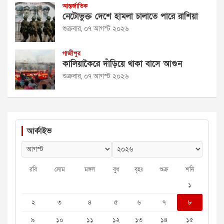
আন্তর্জাতিক
নেটোভুক্ত দেশে হামলা চালাতে পারে রাশিয়া
শুক্রবার, ০৭ আগস্ট ২০২৬
গাজীপুর
কালিয়াকৈরে দাঁড়িয়ে থাকা বাসে আগুন
শুক্রবার, ০৭ আগস্ট ২০২৬
আর্কাইভ
রবি
সোম
মঙ্গল
বুধ
বৃহঃ
শুক্র
শনি
১
২
৩
৪
৫
৬
৭
৮
৯
১০
১১
১২
১৩
১৪
১৫