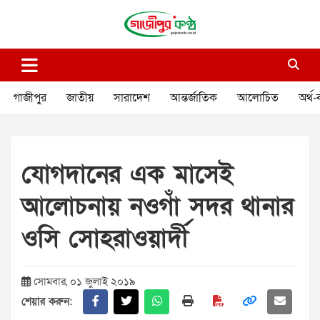
Skip
to
content
গাজীপুর কণ্ঠ
গণমানুষের কণ্ঠ
গাজীপুর
জাতীয়
সারাদেশ
আন্তর্জাতিক
আলোচিত
অর্থ-
যোগদানের এক মাসেই
আলোচনায় নওগাঁ সদর থানার
ওসি সোহরাওয়ার্দী
সোমবার, ০১ জুলাই ২০১৯
শেয়ার করুন: