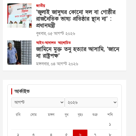
জাতীয়
‘জুলাই জাদুঘর কোনো দল বা গোষ্ঠীর
রাজনৈতিক ভাষ্য প্রতিষ্ঠার স্থান না’ :
প্রধানমন্ত্রী
বুধবার, ০৫ আগস্ট ২০২৬
আইন-আদালত
আলোচিত
জামিনে মুক্ত তনু হত্যার আসামি, ‘জানে
না রাষ্ট্রপক্ষ’
মঙ্গলবার, ০৪ আগস্ট ২০২৬
আর্কাইভ
রবি
সোম
মঙ্গল
বুধ
বৃহঃ
শুক্র
শনি
১
২
৩
৪
৫
৬
৭
৮