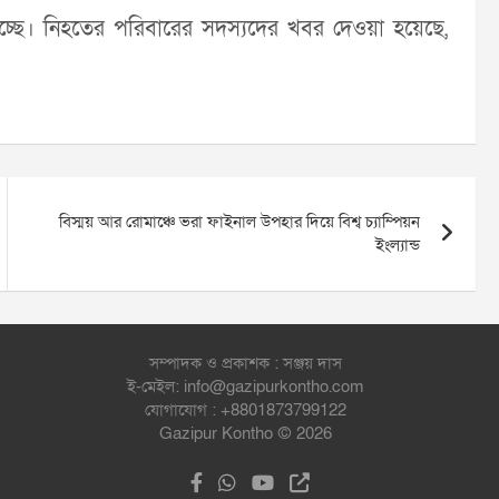
হচ্ছে। নিহতের পরিবারের সদস্যদের খবর দেওয়া হয়েছে,
বিস্ময় আর রোমাঞ্চে ভরা ফাইনাল উপহার দিয়ে বিশ্ব চ্যাম্পিয়ন
ইংল্যান্ড
সম্পাদক ও প্রকাশক : সঞ্জয় দাস
ই-মেইল: info@gazipurkontho.com
যোগাযোগ : +8801873799122
Gazipur Kontho © 2026