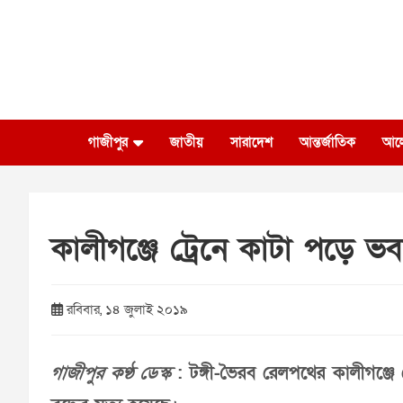
Skip
to
content
গাজীপুর
জাতীয়
সারাদেশ
আন্তর্জাতিক
আল
কালীগঞ্জে ট্রেনে কাটা পড়ে ভবঘ
রবিবার, ১৪ জুলাই ২০১৯
গাজীপুর কণ্ঠ ডেস্ক
: টঙ্গী-ভৈরব রেলপথের কালীগঞ্জে