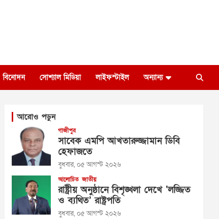
বিনোদন
সোশ্যাল মিডিয়া
লাইফস্টাইল
অন্যান্য
আরোও পড়ুন
গাজীপুর
সাবেক এমপি আখতারুজ্জামান ডিবি
হেফাজতে
বুধবার, ০৫ আগস্ট ২০২৬
আলোচিত
জাতীয়
রাষ্ট্রীয় অনুষ্ঠানে বিশৃঙ্খলা দেখে ‘লজ্জিত
ও ব্যথিত’ রাষ্ট্রপতি
বুধবার, ০৫ আগস্ট ২০২৬