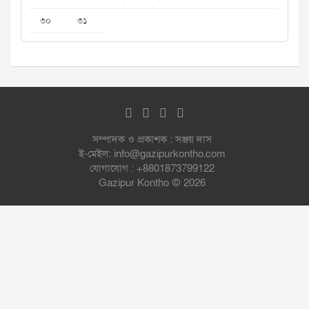
৩০
৩১
সম্পাদক ও প্রকাশক : সঞ্জয় দাস
ই-মেইল: info@gazipurkontho.com
যোগাযোগ : +8801873799122
Gazipur Kontho © 2026