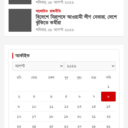
শনিবার, ০৮ আগস্ট ২০২৬
আলোচিত
রাজনীতি
বিদেশে নিরাপদে আওয়ামী লীগ নেতারা, দেশে
ঝুঁকিতে কর্মীরা
শনিবার, ০৮ আগস্ট ২০২৬
আর্কাইভ
রবি
সোম
মঙ্গল
বুধ
বৃহঃ
শুক্র
শনি
১
২
৩
৪
৫
৬
৭
৮
৯
১০
১১
১২
১৩
১৪
১৫
১৬
১৭
১৮
১৯
২০
২১
২২
২৩
২৪
২৫
২৬
২৭
২৮
২৯