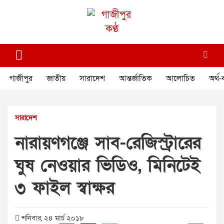
Skip
to
content
গাজীপুর কণ্ঠ
গণমানুষের কণ্ঠ
গাজীপুর
জাতীয়
সারাদেশ
আন্তর্জাতিক
আলোচিত
অর্থ-
সারাদেশ
নারায়ণগঞ্জে সাব-রেজিস্ট্রারের
ঘুষ নেওয়ার ভিডিও, মিনিটেই
৩ ফাইল স্বাক্ষর
শনিবার, ২৪ মার্চ ২০১৮