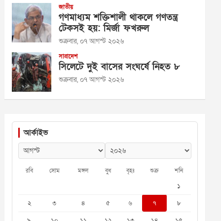
জাতীয়
গণমাধ্যম শক্তিশালী থাকলে গণতন্ত্র
টেকসই হয়: মির্জা ফখরুল
শুক্রবার, ০৭ আগস্ট ২০২৬
সারাদেশ
সিলেটে দুই বাসের সংঘর্ষে নিহত ৮
শুক্রবার, ০৭ আগস্ট ২০২৬
আর্কাইভ
রবি
সোম
মঙ্গল
বুধ
বৃহঃ
শুক্র
শনি
১
২
৩
৪
৫
৬
৭
৮
৯
১০
১১
১২
১৩
১৪
১৫