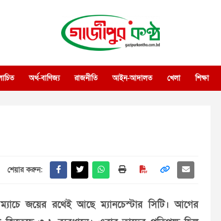
গাজীপুর কণ্ঠ
গণমানুষের কণ্ঠ
োচিত
অর্থ-বাণিজ্য
রাজনীতি
আইন-আদালত
খেলা
শিক্ষা
শেয়ার করুন:
তি ম্যাচে জয়ের রথেই আছে ম্যানচেস্টার সিটি। আগের