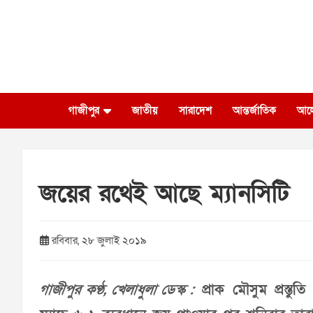
Skip
to
content
গাজীপুর
জাতীয়
সারাদেশ
আন্তর্জাতিক
আল
জয়ের রথেই আছে ম্যানসিটি
রবিবার, ২৮ জুলাই ২০১৯
গাজীপুর কণ্ঠ, খেলাধুলা ডেস্ক :
প্রাক মৌসুম প্রস্তু