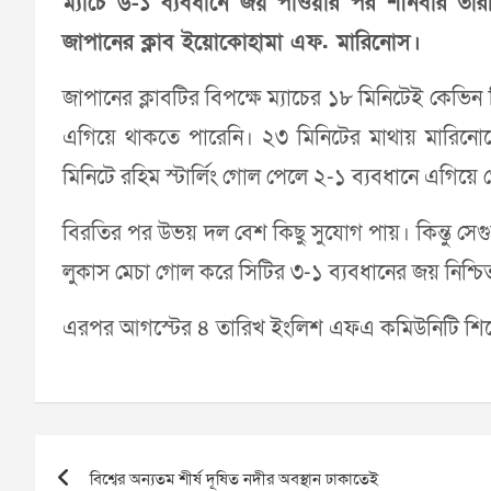
ম্যাচে ৬-১ ব্যবধানে জয় পাওয়ার পর শনিবার তারা
জাপানের ক্লাব ইয়োকোহামা এফ. মারিনোস।
জাপানের ক্লাবটির বিপক্ষে ম্যাচের ১৮ মিনিটেই কেভিন ড
এগিয়ে থাকতে পারেনি। ২৩ মিনিটের মাথায় মারিন
মিনিটে রহিম স্টার্লিং গোল পেলে ২-১ ব্যবধানে এগিয়ে
বিরতির পর উভয় দল বেশ কিছু সুযোগ পায়। কিন্তু সেগুল
লুকাস মেচা গোল করে সিটির ৩-১ ব্যবধানের জয় নিশ্চ
এরপর আগস্টের ৪ তারিখ ইংলিশ এফএ কমিউনিটি শিল্ডে 
Post
বিশ্বের অন্যতম শীর্ষ দূষিত নদীর অবস্থান ঢাকাতেই