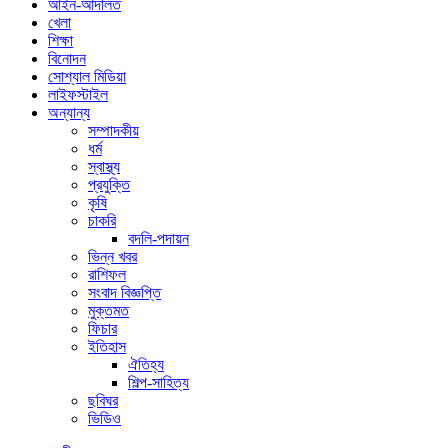
আইন-আদালত
খেলা
শিক্ষা
বিনোদন
সোশ্যাল মিডিয়া
লাইফস্টাইল
অন্যান্য
সম্পাদকীয়
ধর্ম
স্বাস্থ্য
প্রযুক্তি
কৃষি
চাকরি
বদলি-পদায়ন
ভিন্ন খবর
রাশিফল
সংবাদ বিজ্ঞপ্তি
মুক্তমত
ফিচার
ইতিহাস
ঐতিহ্য
শিল্প-সাহিত্য
ছবিঘর
ভিডিও