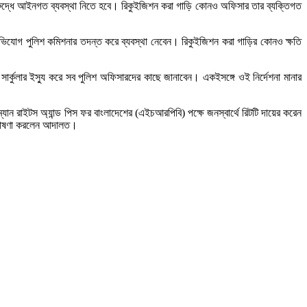
 বিরুদ্ধে আইনগত ব্যবস্থা নিতে হবে। রিকুইজিশন করা গাড়ি কোনও অফিসার তার ব্যক্তিগত
ও অভিযোগ পুলিশ কমিশনার তদন্ত করে ব্যবস্থা নেবেন। রিকুইজিশন করা গাড়ির কোনও ক্ষতি
র্কুলার ইস্যু করে সব পুলিশ অফিসারদের কাছে জানাবেন। একইসঙ্গে ওই নির্দেশনা মানার
ান রাইটস অ্যান্ড পিস ফর বাংলাদেশের (এইচআরপিবি) পক্ষে জনস্বার্থে রিটটি দায়ের করেন
য় ঘোষণা করলেন আদালত।