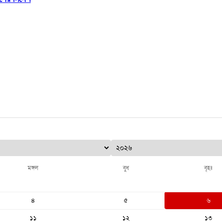
মঙ্গল
বুধ
বৃহঃ
৪
৫
৬
১১
১২
১৩