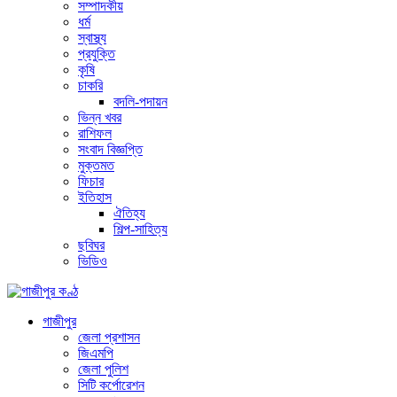
সম্পাদকীয়
ধর্ম
স্বাস্থ্য
প্রযুক্তি
কৃষি
চাকরি
বদলি-পদায়ন
ভিন্ন খবর
রাশিফল
সংবাদ বিজ্ঞপ্তি
মুক্তমত
ফিচার
ইতিহাস
ঐতিহ্য
শিল্প-সাহিত্য
ছবিঘর
ভিডিও
গাজীপুর
জেলা প্রশাসন
জিএমপি
জেলা পুলিশ
সিটি কর্পোরেশন