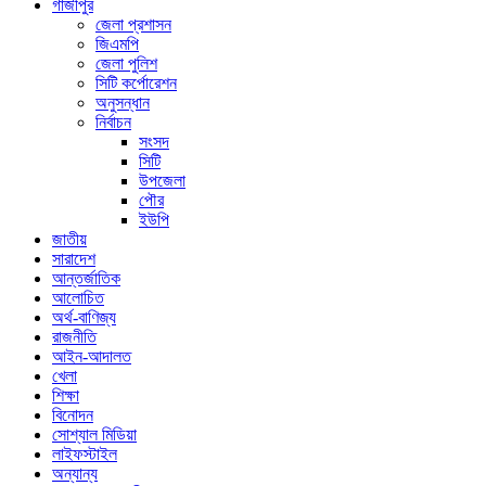
গাজীপুর
জেলা প্রশাসন
জিএমপি
জেলা পুলিশ
সিটি কর্পোরেশন
অনুসন্ধান
নির্বাচন
সংসদ
সিটি
উপজেলা
পৌর
ইউপি
জাতীয়
সারাদেশ
আন্তর্জাতিক
আলোচিত
অর্থ-বাণিজ্য
রাজনীতি
আইন-আদালত
খেলা
শিক্ষা
বিনোদন
সোশ্যাল মিডিয়া
লাইফস্টাইল
অন্যান্য