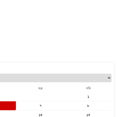
শুক্র
শনি
১
৭
৮
১৪
১৫