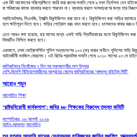
এক রিট আবেদনের পরিপ্রেক্ষিতে জারি করা রুলের শুনানি শেষে ৯ দফা নির্দেশনা দেন হা
বা পরিবারের কাজে ব্যবহার করতে পারবেন না। ব্যবহার করলে অসদাচরণের জন্য তার বিরুদ্
প্রাইভেটকার, সিএনজি, ট্যাক্সি রিকুইজিশন করা যাবে না। রিকুইজিশন করা গাড়ির ব্যাপ
হলে ক্ষতিপূরণ দিতে হবে। গাড়ির পেট্রোল খরচ বহন করতে হবে। চালকদের খাবার খরচও
এতে আরও বলা হয়েছে, ছয় মাসের মধ্যে একই গাড়ি দ্বিতীয়বারের মতো রিকুইজিশন করা যাব
বিষয়টিও নিশ্চিত করতে হবে।
এরআগে, ঢাকা মেট্রোপলিটন পুলিশ অধ্যাদেশের ১০৩ (ক) ধারার অধীনে পুলিশের গাড়ি রিকুই
আইনজীবী মনজিল মোরসেদ। ওই রিটের প্রাথমিক শুনানি শেষে ২০১০ সালের ২৩ মে হাইকোর্
Post
কালিয়াকৈরে নিখোঁজের ৭ দিন পর স্কুলছাত্রীর লাশ উদ্ধার
দেশি-বিদেশি বিনিয়োগকারীদের আগ্রহের কেন্দ্রে কালিয়াকৈরের ‘বঙ্গবন্ধু হাইটেক সিটি’
navigation
আরোও পড়ুন
আলোচিত
শিক্ষা
‘রাষ্ট্রবিরোধী কার্যকলাপ’: জবির ৬৮ শিক্ষকের বিরুদ্ধে তদন্ত কমিটি
বৃহস্পতিবার, ০৬ আগস্ট ২০২৬
আইন-আদালত
আলোচিত
তনু হত্যার আসামি সাবেক সেনাসদস্য হাফিজুরের জামিন স্থগিত, আত্মসমর্পণ