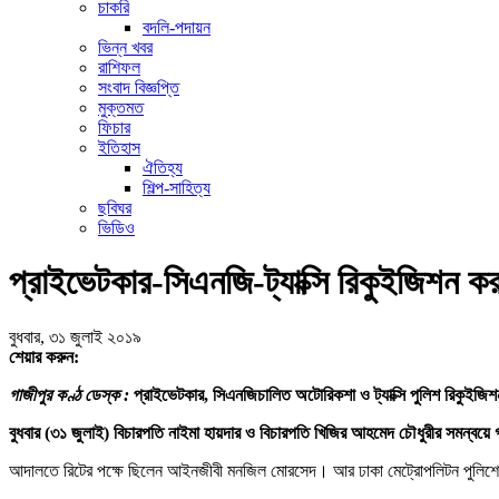
চাকরি
বদলি-পদায়ন
ভিন্ন খবর
রাশিফল
সংবাদ বিজ্ঞপ্তি
মুক্তমত
ফিচার
ইতিহাস
ঐতিহ্য
শিল্প-সাহিত্য
ছবিঘর
ভিডিও
প্রাইভেটকার-সিএনজি-ট্যাক্সি রিকুইজিশন করা
বুধবার, ৩১ জুলাই ২০১৯
শেয়ার করুন:
গাজীপুর কণ্ঠ ডেস্ক :
প্রাইভেটকার, সিএনজিচালিত অটোরিকশা ও ট্যাক্সি পুলিশ রিকুইজিশ
বুধবার (৩১ জুলাই) বিচারপতি নাইমা হায়দার ও বিচারপতি খিজির আহমেদ চৌধুরীর সমন্বয়ে 
আদালতে রিটের পক্ষে ছিলেন আইনজীবী মনজিল মোরসেদ। আর ঢাকা মেট্রোপলিটন পুলিশ