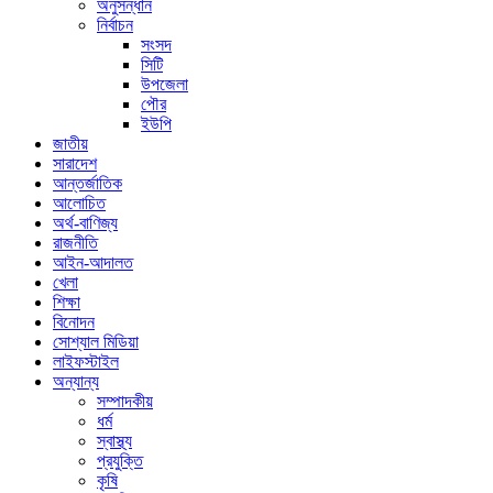
অনুসন্ধান
নির্বাচন
সংসদ
সিটি
উপজেলা
পৌর
ইউপি
জাতীয়
সারাদেশ
আন্তর্জাতিক
আলোচিত
অর্থ-বাণিজ্য
রাজনীতি
আইন-আদালত
খেলা
শিক্ষা
বিনোদন
সোশ্যাল মিডিয়া
লাইফস্টাইল
অন্যান্য
সম্পাদকীয়
ধর্ম
স্বাস্থ্য
প্রযুক্তি
কৃষি