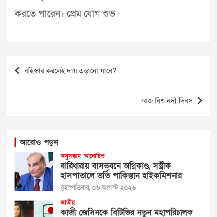
করতে পারেন। প্রেম যোগ শুভ
Post
বহিস্কার করলেই দায় এড়ানো যাবে?
navigation
আজ বিশ্ব নদী দিবস
আরোও পড়ুন
অনুসন্ধান
আলোচিত
বারিধারায় বাসভবনে অগ্নিকাণ্ড, সস্ত্রীক
হাসপাতালে ভর্তি পাকিস্তান হাইকমিশনার
বৃহস্পতিবার, ০৬ আগস্ট ২০২৬
জাতীয়
কাজী জেসিনকে বিটিভির নতুন মহাপরিচালক