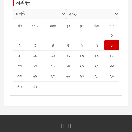
আর্কাইভ
রবি
সোম
মঙ্গল
বুধ
বৃহঃ
শুক্র
শনি
১
২
৩
৪
৫
৬
৭
৮
৯
১০
১১
১২
১৩
১৪
১৫
১৬
১৭
১৮
১৯
২০
২১
২২
২৩
২৪
২৫
২৬
২৭
২৮
২৯
৩০
৩১