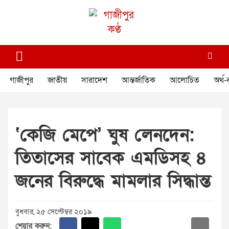
Skip
to
content
গাজীপুর কণ্ঠ
গণমানুষের কণ্ঠ
গাজীপুর
জাতীয়
সারাদেশ
আন্তর্জাতিক
আলোচিত
অর্থ-
‘কেজি মেপে’ ঘুষ লেনদেন:
তিতাসের সাবেক এমডিসহ ৪
জনের বিরুদ্ধে মামলার সিদ্ধান্ত
বুধবার, ২৫ সেপ্টেম্বর ২০১৯
শেয়ার করুন: