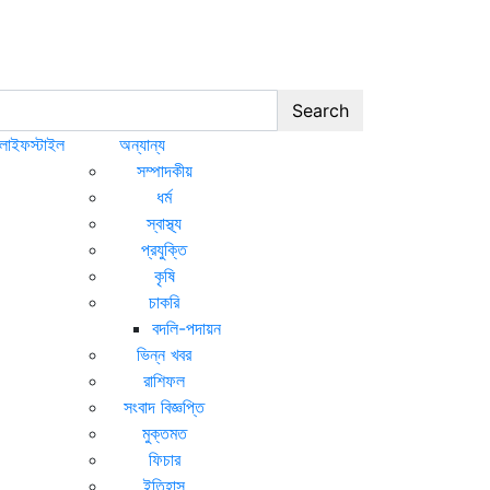
Search
লাইফস্টাইল
অন্যান্য
সম্পাদকীয়
ধর্ম
স্বাস্থ্য
প্রযুক্তি
কৃষি
চাকরি
বদলি-পদায়ন
ভিন্ন খবর
রাশিফল
সংবাদ বিজ্ঞপ্তি
মুক্তমত
ফিচার
ইতিহাস