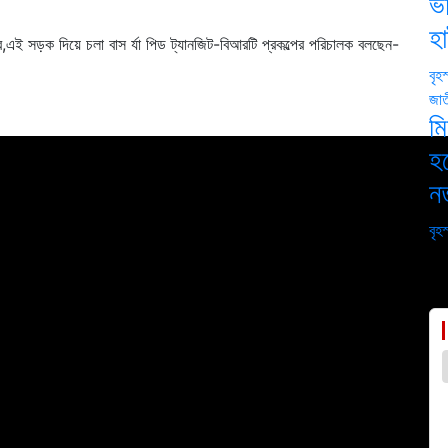
ভর
হ
এই সড়ক দিয়ে চলা বাস র্যা পিড ট্যানজিট-বিআরটি প্রকল্পের পরিচালক বলছেন-
বৃহ
জা
মি
হচ
নত
বৃহ