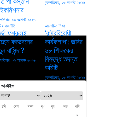
্তি পাকিস্তান
বৃহস্পতিবার, ০৬ আগস্ট ২০২৬
াইকমিশনার
স্পতিবার, ০৬ আগস্ট ২০২৬
তীয়
রাজনীতি
আলোচিত
শিক্ষা
র্জা ফখরুলই
‘রাষ্ট্রবিরোধী
্ছেন বঙ্গভবনের
কার্যকলাপ’: জবির
ুন বাসিন্দা?
৬৮ শিক্ষকের
বিরুদ্ধে তদন্ত
স্পতিবার, ০৬ আগস্ট ২০২৬
কমিটি
বৃহস্পতিবার, ০৬ আগস্ট ২০২৬
আর্কাইভ
রবি
সোম
মঙ্গল
বুধ
বৃহঃ
শুক্র
শনি
১