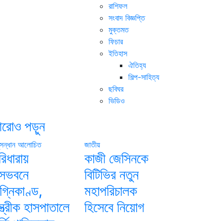
রাশিফল
সংবাদ বিজ্ঞপ্তি
মুক্তমত
ফিচার
ইতিহাস
ঐতিহ্য
শিল্প-সাহিত্য
ছবিঘর
ভিডিও
রোও পড়ুন
সন্ধান
আলোচিত
জাতীয়
রিধারায়
কাজী জেসিনকে
াসভবনে
বিটিভির নতুন
গ্নিকাণ্ড,
মহাপরিচালক
্ত্রীক হাসপাতালে
হিসেবে নিয়োগ