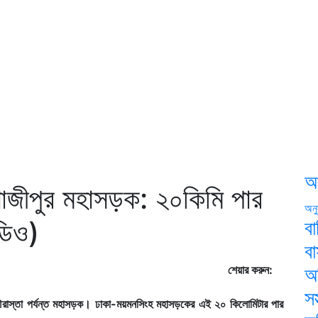
আ
-গাজীপুর মহাসড়ক: ২০কিমি পার
অনু
ডিও)
বা
ব
শেয়ার করুন:
অ
সস
চৌরাস্তা পর্যন্ত মহাসড়ক। ঢাকা-ময়মনসিংহ মহাসড়কের এই ২০ কিলোমিটার পার