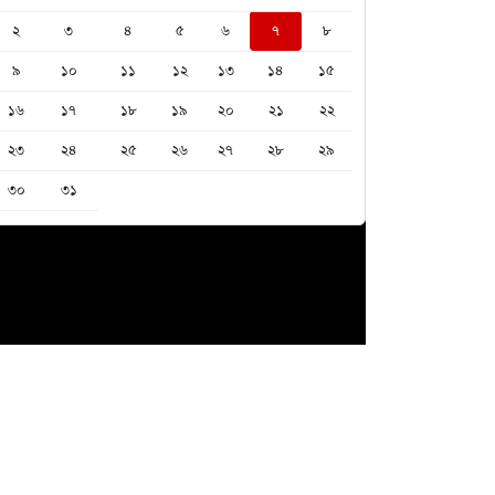
২
৩
৪
৫
৬
৭
৮
৯
১০
১১
১২
১৩
১৪
১৫
১৬
১৭
১৮
১৯
২০
২১
২২
২৩
২৪
২৫
২৬
২৭
২৮
২৯
৩০
৩১