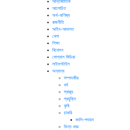
আন্তর্জাতিক
আলোচিত
অর্থ-বাণিজ্য
রাজনীতি
আইন-আদালত
খেলা
শিক্ষা
বিনোদন
সোশ্যাল মিডিয়া
লাইফস্টাইল
অন্যান্য
সম্পাদকীয়
ধর্ম
স্বাস্থ্য
প্রযুক্তি
কৃষি
চাকরি
বদলি-পদায়ন
ভিন্ন খবর