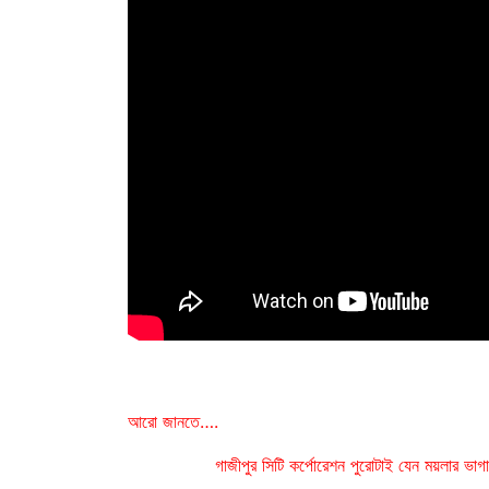
আরো জানতে….
গাজীপুর সিটি কর্পোরেশন পুরোটাই যেন ময়লার ভা