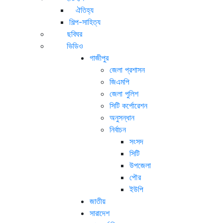
ঐতিহ্য
শিল্প-সাহিত্য
ছবিঘর
ভিডিও
গাজীপুর
জেলা প্রশাসন
জিএমপি
জেলা পুলিশ
সিটি কর্পোরেশন
অনুসন্ধান
নির্বাচন
সংসদ
সিটি
উপজেলা
পৌর
ইউপি
জাতীয়
সারাদেশ