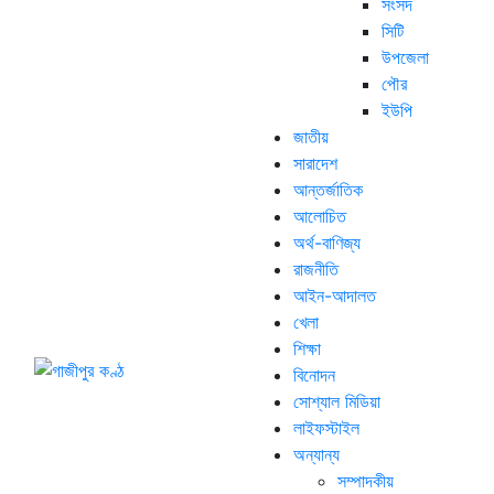
সংসদ
সিটি
উপজেলা
পৌর
ইউপি
জাতীয়
সারাদেশ
আন্তর্জাতিক
আলোচিত
অর্থ-বাণিজ্য
রাজনীতি
আইন-আদালত
খেলা
শিক্ষা
বিনোদন
সোশ্যাল মিডিয়া
লাইফস্টাইল
অন্যান্য
সম্পাদকীয়