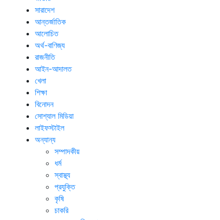
সারাদেশ
আন্তর্জাতিক
আলোচিত
অর্থ-বাণিজ্য
রাজনীতি
আইন-আদালত
খেলা
শিক্ষা
বিনোদন
সোশ্যাল মিডিয়া
লাইফস্টাইল
অন্যান্য
সম্পাদকীয়
ধর্ম
স্বাস্থ্য
প্রযুক্তি
কৃষি
চাকরি