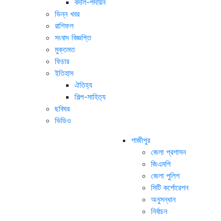
বদলি-পদায়ন
ভিন্ন খবর
রাশিফল
সংবাদ বিজ্ঞপ্তি
মুক্তমত
ফিচার
ইতিহাস
ঐতিহ্য
শিল্প-সাহিত্য
ছবিঘর
ভিডিও
গাজীপুর
জেলা প্রশাসন
জিএমপি
জেলা পুলিশ
সিটি কর্পোরেশন
অনুসন্ধান
নির্বাচন