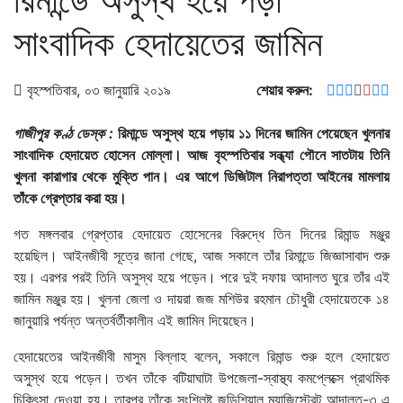
সাংবাদিক হেদায়েতের জামিন
বৃহস্পতিবার, ০৩ জানুয়ারি ২০১৯
শেয়ার করুন:
গাজীপুর কণ্ঠ ডেস্ক :
রিমান্ডে অসুস্থ হয়ে পড়ায় ১১ দিনের জামিন পেয়েছেন খুলনার
সাংবাদিক হেদায়েত হোসেন মোল্লা। আজ বৃহস্পতিবার সন্ধ্যা পৌনে সাতটায় তিনি
খুলনা কারাগার থেকে মুক্তি পান। এর আগে ডিজিটাল নিরাপত্তা আইনের মামলায়
তাঁকে গ্রেপ্তার করা হয়।
গত মঙ্গলবার গ্রেপ্তার হেদায়েত হোসেনের বিরুদ্ধে তিন দিনের রিমান্ড মঞ্জুর
হয়েছিল। আইনজীবী সূত্রে জানা গেছে, আজ সকালে তাঁর রিমান্ডে জিজ্ঞাসাবাদ শুরু
হয়। এরপর পরই তিনি অসুস্থ হয়ে পড়েন। পরে দুই দফায় আদালত ঘুরে তাঁর এই
জামিন মঞ্জুর হয়। খুলনা জেলা ও দায়রা জজ মশিউর রহমান চৌধুরী হেদায়েতকে ১৪
জানুয়ারি পর্যন্ত অন্তর্বর্তীকালীন এই জামিন দিয়েছেন।
হেদায়েতের আইনজীবী মাসুম বিল্লাহ বলেন, সকালে রিমান্ড শুরু হলে হেদায়েত
অসুস্থ হয়ে পড়েন। তখন তাঁকে বটিয়াঘাটা উপজেলা-স্বাস্থ্য কমপ্লেক্সে প্রাথমিক
চিকিৎসা দেওয়া হয়। তারপর তাঁকে সংশ্লিষ্ট জুডিশিয়াল ম্যাজিস্ট্রেট আদালত-৩ এ