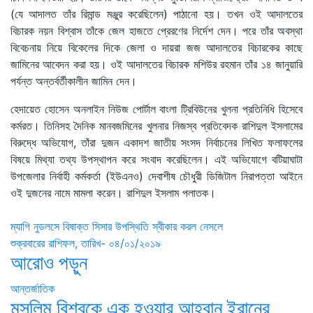
(যে আদালত তাঁর রিমান্ড মঞ্জুর করেছিলেন) পাঠানো হয়। তখন ওই আদালতের
বিচারক নয়ন বিশ্বাস তাঁকে জেল হাজতে প্রেরণের নির্দেশ দেন। পরে তাঁর অবস্থা
বিবেচনায় নিয়ে বিকেলের দিকে জেলা ও দায়রা জজ আদালতের বিচারকের কাছে
জামিনের আবেদন করা হয়। ওই আদালতের বিচারক মশিউর রহমান তাঁর ১৪ জানুয়ারি
পর্যন্ত অন্তর্বর্তীকালীন জামিন দেন।
হেদায়েত হোসেন অনলাইন নিউজ পোর্টাল বাংলা ট্রিবিউনের খুলনা প্রতিনিধি হিসেবে
কর্মরত। তিনিসহ দৈনিক মানবজমিনের খুলনার নিজস্ব প্রতিবেদক রাশিদুল ইসলামের
বিরুদ্ধে অভিযোগ, তাঁরা দুজন একাদশ জাতীয় সংসদ নির্বাচনের লিখিত ফলাফলের
বিষয়ে মিথ্যা তথ্য উপস্থাপন করে সংবাদ করেছিলেন। এই অভিযোগে বটিয়াঘাটা
উপজেলার নির্বাহী কর্মকর্তা (ইউএনও) দেবাশীষ চৌধুরী ডিজিটাল নিরাপত্তা আইনে
ওই দুজনের নামে মামলা করেন। রাশিদুল ইসলাম পলাতক।
Post
ম্যাগি নুডলসে বিষাক্ত সিসার উপস্থিতি স্বীকার করল নেসলে
শুক্রবারের রাশিফল, তারিখ- ০৪/০১/২০১৯
navigation
আরোও পড়ুন
আন্তর্জাতিক
মুসলিম বিশ্বকে এক হওয়ার আহ্বান ইরানের