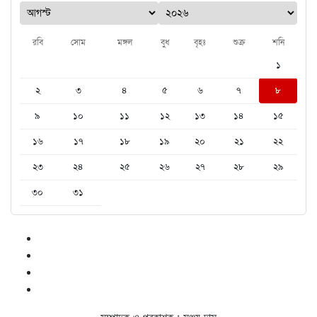
রবি
সোম
মঙ্গল
বুধ
বৃহঃ
শুক্র
শনি
১
২
৩
৪
৫
৬
৭
৮
৯
১০
১১
১২
১৩
১৪
১৫
১৬
১৭
১৮
১৯
২০
২১
২২
২৩
২৪
২৫
২৬
২৭
২৮
২৯
৩০
৩১
সম্পাদক ও প্রকাশক : সঞ্জয় দাস