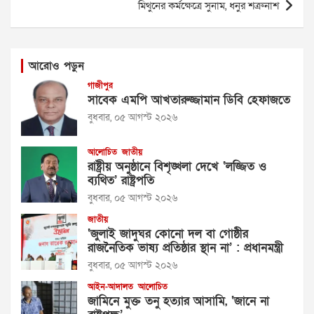
মিথুনের কর্মক্ষেত্রে সুনাম, ধনুর শত্রুনাশ
আরোও পড়ুন
গাজীপুর
সাবেক এমপি আখতারুজ্জামান ডিবি হেফাজতে
বুধবার, ০৫ আগস্ট ২০২৬
আলোচিত
জাতীয়
রাষ্ট্রীয় অনুষ্ঠানে বিশৃঙ্খলা দেখে ‘লজ্জিত ও
ব্যথিত’ রাষ্ট্রপতি
বুধবার, ০৫ আগস্ট ২০২৬
জাতীয়
‘জুলাই জাদুঘর কোনো দল বা গোষ্ঠীর
রাজনৈতিক ভাষ্য প্রতিষ্ঠার স্থান না’ : প্রধানমন্ত্রী
বুধবার, ০৫ আগস্ট ২০২৬
আইন-আদালত
আলোচিত
জামিনে মুক্ত তনু হত্যার আসামি, ‘জানে না