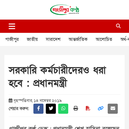
Skip
to
content
গাজীপুর কণ্ঠ
গণমানুষের কণ্ঠ
গাজীপুর
জাতীয়
সারাদেশ
আন্তর্জাতিক
আলোচিত
অর্থ-
সরকারি কর্মচারীদেরও ধরা
হবে : প্রধানমন্ত্রী
বৃহস্পতিবার, ১৪ নভেম্বর ২০১৯
শেয়ার করুন: