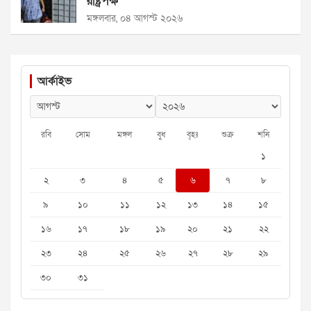
রাষ্ট্রপক্ষ’
মঙ্গলবার, ০৪ আগস্ট ২০২৬
আর্কাইভ
রবি
সোম
মঙ্গল
বুধ
বৃহঃ
শুক্র
শনি
১
২
৩
৪
৫
৬
৭
৮
৯
১০
১১
১২
১৩
১৪
১৫
১৬
১৭
১৮
১৯
২০
২১
২২
২৩
২৪
২৫
২৬
২৭
২৮
২৯
৩০
৩১