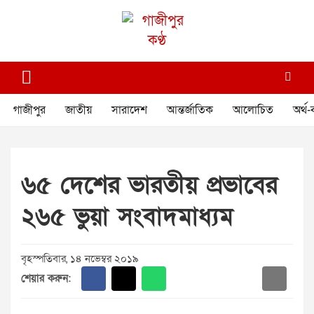
Skip
to
content
গাজীপুর কণ্ঠ
গণমানুষের কণ্ঠ
গাজীপুর
জাতীয়
সারাদেশ
আন্তর্জাতিক
আলোচিত
অর্থ-
৬৫ দেশের ভারতীয় প্রভাবের
২৬৫ ভুয়া সংবাদমাধ্যম
বৃহস্পতিবার, ১৪ নভেম্বর ২০১৯
শেয়ার করুন: