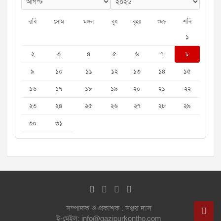
রবি
সোম
মঙ্গল
বুধ
বৃহঃ
শুক্র
শনি
১
২
৩
৪
৫
৬
৭
৮
৯
১০
১১
১২
১৩
১৪
১৫
১৬
১৭
১৮
১৯
২০
২১
২২
২৩
২৪
২৫
২৬
২৭
২৮
২৯
৩০
৩১
সম্পাদক ও প্রকাশক : সঞ্জয় দাস
ই-মেইল: info@gazipurkontho.com