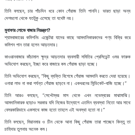
তিনি বলছেন, চার পাঁচদিন ধরে কোন পেঁয়াজ তিনি পাননি। ভারত ছাড়া অন্য
দেশগুলো থেকে যতটুকু এসেছে তা যথেষ্ট নয়।
মুনাফার লোভে বাজার নিয়ন্ত্রণ?
শ্যামবাজারের কমিশনিং এজেন্টরা যাদের কাছে আমদানিকারকদের পণ্য বিক্রি করে
কমিশন পান তারা হলেন আড়তদার।
কাওরানবাজার কাঁচামাল ক্ষুদ্র আড়তদার ব্যবসায়ী সমিতির প্রেসিডেন্ট ওমর ফারুক
অভিযোগ করছেন, ইচ্ছা করে বাজারে কম পেঁয়াজ ছাড়া হচ্ছে।
তিনি অভিযোগ করছেন, “কিছু ব্যক্তি বিশেষে পেঁয়াজ আমদানি করতে দেয়া হয়েছে।
ওনারা লাভ না করা পর্যন্ত পেঁয়াজ ছাড়বে না। একধরনের সিন্ডিকেট-বাজি হচ্ছে।”
তিনি আরও বলছেন, “সেপ্টেম্বর মাস থেকে এখন নভেম্বরের মাঝামাঝি।
আমদানিকারক ছাড়াও সরকার যদি নিজের উদ্যোগে এতদিন ব্যবস্থা নিতো আর সাথে
বেসরকারিভাবে একসাথে কাজ হতো তাহলে এই অবস্থা হতো না।”
তিনি বলছেন, মিয়ানমার ও চীন থেকে আনা কিছু পেঁয়াজ তারা পাচ্ছেন কিন্তু তা
চাহিদার তুলনায় অনেক কম।