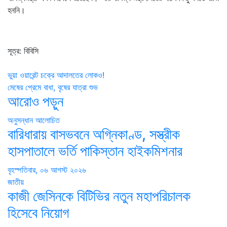
হননি।
সূত্র: বিবিসি
Post
ভুয়া ওয়ারেন্ট চক্রে আদালতের লোকও!
মেষের প্রেমে বাধা, বৃষের যাত্রা শুভ
navigation
আরোও পড়ুন
অনুসন্ধান
আলোচিত
বারিধারায় বাসভবনে অগ্নিকাণ্ড, সস্ত্রীক
হাসপাতালে ভর্তি পাকিস্তান হাইকমিশনার
বৃহস্পতিবার, ০৬ আগস্ট ২০২৬
জাতীয়
কাজী জেসিনকে বিটিভির নতুন মহাপরিচালক
হিসেবে নিয়োগ