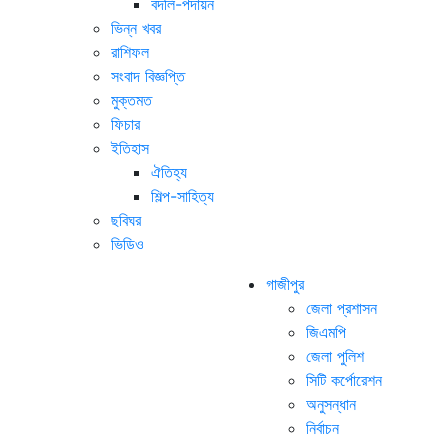
বদলি-পদায়ন
ভিন্ন খবর
রাশিফল
সংবাদ বিজ্ঞপ্তি
মুক্তমত
ফিচার
ইতিহাস
ঐতিহ্য
শিল্প-সাহিত্য
ছবিঘর
ভিডিও
গাজীপুর
জেলা প্রশাসন
জিএমপি
জেলা পুলিশ
সিটি কর্পোরেশন
অনুসন্ধান
নির্বাচন