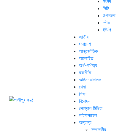
সংসদ
সিটি
উপজেলা
পৌর
ইউপি
জাতীয়
সারাদেশ
আন্তর্জাতিক
আলোচিত
অর্থ-বাণিজ্য
রাজনীতি
আইন-আদালত
খেলা
শিক্ষা
বিনোদন
সোশ্যাল মিডিয়া
লাইফস্টাইল
অন্যান্য
সম্পাদকীয়