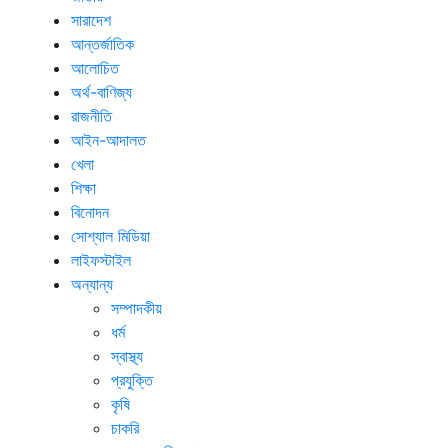
সারাদেশ
আন্তর্জাতিক
আলোচিত
অর্থ-বাণিজ্য
রাজনীতি
আইন-আদালত
খেলা
শিক্ষা
বিনোদন
সোশ্যাল মিডিয়া
লাইফস্টাইল
অন্যান্য
সম্পাদকীয়
ধর্ম
স্বাস্থ্য
প্রযুক্তি
কৃষি
চাকরি