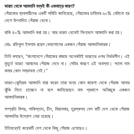
ভারত থেকে আমদানি বন্ধই কী একমাত্র কারণ?
পেঁয়াজের ব্যবসায়ীদের একটি সমিতি জানিয়েছে, পেঁয়াজের চাহিদার ৬০% মেটানো হয়
দেশে উৎপাদিত পেঁয়াজ থেকে।
বাকি ৪০% আমদানি করা হয়। আর ভারত থেকেই সিংহভাগ আমদানি করা হয়।
মোঃ. রফিকুল ইসলাম রয়েল বেনাপোলের একজন পেঁয়াজ আমদানিকারক।
তিনি বলছেন, “বাংলাদেশে পেঁয়াজের বাজার অনেকটাই ভারতের ওপর নির্ভরশীল। এই
মুহূর্তে ভারত আমাদের পেঁয়াজ দেবে না। সেটার কারণে এই অবস্থা। সহসা দাম
কমার কোন সম্ভাবনা নেই।”
ভারত-কেন্দ্রিক আমদানি যারা করেন তারা অন্য কোন জায়গা থেকে পেঁয়াজ আনার
ঝুঁকি নিতে চাচ্ছেন না বলে জানিয়েছেন নাম প্রকাশে অনিচ্ছুক একজন
আমদানিকারক।
সম্প্রতি মিশর, পাকিস্তান, চীন, মিয়ানমার, তুরস্কসহ বেশ কটি দেশ থেকে পেঁয়াজ
আমদানির উদ্যোগ নেয়া হয়েছে।
ইতিমধ্যেই কয়েকটি দেশ থেকে কিছু পেঁয়াজ এসেছেও।