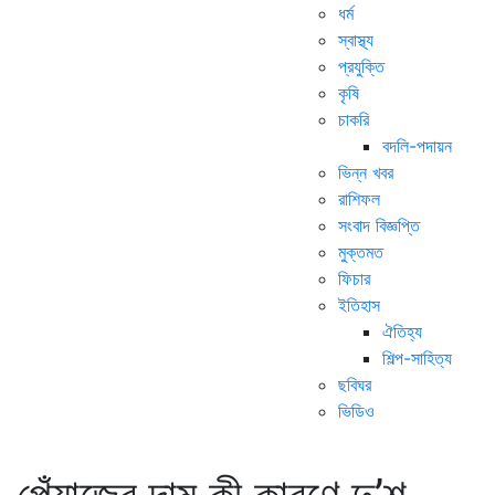
ধর্ম
স্বাস্থ্য
প্রযুক্তি
কৃষি
চাকরি
বদলি-পদায়ন
ভিন্ন খবর
রাশিফল
সংবাদ বিজ্ঞপ্তি
মুক্তমত
ফিচার
ইতিহাস
ঐতিহ্য
শিল্প-সাহিত্য
ছবিঘর
ভিডিও
পেঁয়াজের দাম কী কারণে দু’শ