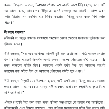
একজন বিক্রেতা বলছেন, “আমরাও পেঁয়াজ কম আনছি কারণ বিক্রি হচ্ছে কম। যদি
দাম আরও বাড়ে, আনার পর বিক্রি না হলে? সেজন্য কম আনছি। আগে একশ
কেজি নিতাম বেশ কয়দিন ধরে বিক্রি করতাম। কিন্তু এখন ধরেন বিশ কেজি
নিচ্ছি।”
কী বলছে সরকার?
কৃষিমন্ত্রী ড: আব্দুর রাজ্জাক যথাসময়ে পদক্ষেপ নেয়ার ক্ষেত্রে সরকারের দুর্বলতার কথা
স্বীকার করেন।
তিনি বলছেন, “গত বছর আমাদের আগেই বৃষ্টি শুরু হয়েছিলো। মাঠে অনেক পেয়াজ
ছিল। পেঁয়াজ সহজেই পচনশীল একটি ফসল। অনেক পেঁয়াজের ক্ষতি হয়েছে। যার
জন্য আমাদের ঘাটতি ছিল। আমাদের একটি দুর্বল দিক হল আমাদের আগেই
অ্যাসেস করা উচিত ছিল যে আমাদের পেঁয়াজের ঘাটতি হবে এবার।”
তিনি বলছেন, “স্থানীয় যে উৎপাদন হয়েছে সেটি যথেষ্ট নয়। কিন্তু সবচেয়ে সমস্যা
করেছে ভারত। তাদের কোন সমস্যা নাই তারপরও তারা কেন রপ্তানিতে ব্যান দিলো
আমি জানি না।”
ওদিকে রপ্তানি নিয়ে কথা বলার জন্য বাণিজ্য মন্ত্রণালয়ে যোগাযোগ করা হয়েছিলো।
বাণিজ্যমন্ত্রী এখন বিদেশে রয়েছেন। আর বাণিজ্য মন্ত্রণালয়ের সচিব কিছু বলতে রাজি