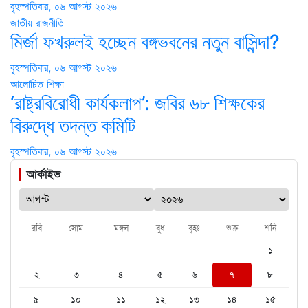
বৃহস্পতিবার, ০৬ আগস্ট ২০২৬
জাতীয়
রাজনীতি
মির্জা ফখরুলই হচ্ছেন বঙ্গভবনের নতুন বাসিন্দা?
বৃহস্পতিবার, ০৬ আগস্ট ২০২৬
আলোচিত
শিক্ষা
‘রাষ্ট্রবিরোধী কার্যকলাপ’: জবির ৬৮ শিক্ষকের
বিরুদ্ধে তদন্ত কমিটি
বৃহস্পতিবার, ০৬ আগস্ট ২০২৬
আর্কাইভ
রবি
সোম
মঙ্গল
বুধ
বৃহঃ
শুক্র
শনি
১
২
৩
৪
৫
৬
৭
৮
৯
১০
১১
১২
১৩
১৪
১৫