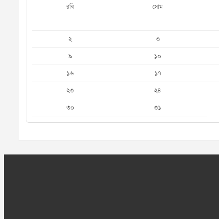
রবি
সোম
২
৩
৯
১০
১৬
১৭
২৩
২৪
৩০
৩১