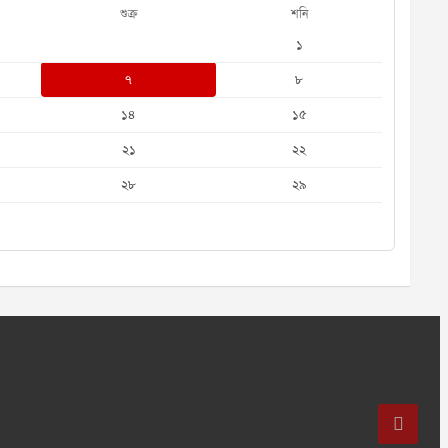
শুক্র
শনি
১
৭
৮
১৪
১৫
২১
২২
২৮
২৯