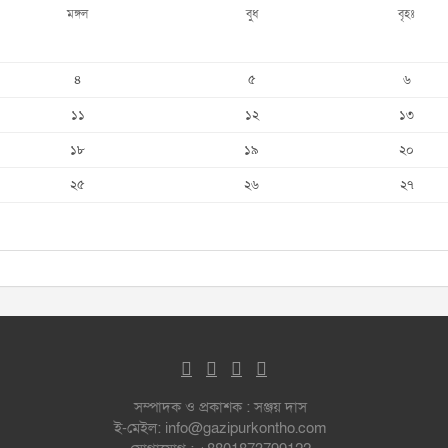
মঙ্গল
বুধ
বৃহঃ
৪
৫
৬
১১
১২
১৩
১৮
১৯
২০
২৫
২৬
২৭
সম্পাদক ও প্রকাশক : সঞ্জয় দাস
ই-মেইল: info@gazipurkontho.com