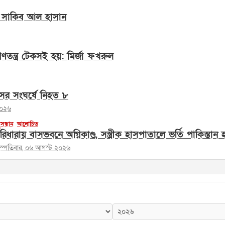
ি সাকিব আল হাসান
তন্ত্র টেকসই হয়: মির্জা ফখরুল
সের সংঘর্ষে নিহত ৮
২০২৬
সন্ধান
আলোচিত
রিধারায় বাসভবনে অগ্নিকাণ্ড, সস্ত্রীক হাসপাতালে ভর্তি পাকিস্তা
হস্পতিবার, ০৬ আগস্ট ২০২৬