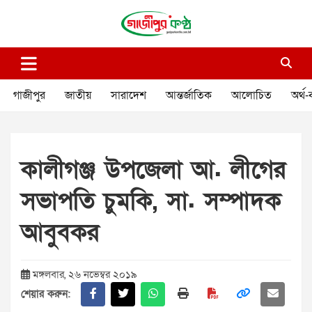
Skip
to
content
গাজীপুর কণ্ঠ
গণমানুষের কণ্ঠ
গাজীপুর
জাতীয়
সারাদেশ
আন্তর্জাতিক
আলোচিত
অর্থ-
কালীগঞ্জ উপজেলা আ. লীগের
সভাপতি চুমকি, সা. সম্পাদক
আবুবকর
মঙ্গলবার, ২৬ নভেম্বর ২০১৯
শেয়ার করুন: