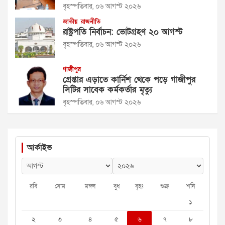
বৃহস্পতিবার, ০৬ আগস্ট ২০২৬
জাতীয়
রাজনীতি
রাষ্ট্রপতি নির্বাচন: ভোটগ্রহণ ২০ আগস্ট
বৃহস্পতিবার, ০৬ আগস্ট ২০২৬
গাজীপুর
গ্রেপ্তার এড়াতে কার্নিশ থেকে পড়ে গাজীপুর
সিটির সাবেক কর্মকর্তার মৃত্যু
বৃহস্পতিবার, ০৬ আগস্ট ২০২৬
আর্কাইভ
রবি
সোম
মঙ্গল
বুধ
বৃহঃ
শুক্র
শনি
১
২
৩
৪
৫
৬
৭
৮