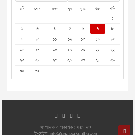
রবি
সোম
মঙ্গল
বুধ
বৃহঃ
শুক্র
শনি
১
২
৩
৪
৫
৬
৭
৮
৯
১০
১১
১২
১৩
১৪
১৫
১৬
১৭
১৮
১৯
২০
২১
২২
২৩
২৪
২৫
২৬
২৭
২৮
২৯
৩০
৩১
সম্পাদক ও প্রকাশক : সঞ্জয় দাস
ই-মেইল: info@gazipurkontho.com