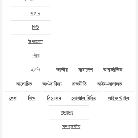
সংসদ
সিটি
উপজেলা
পৌর
ইউপি
জাতীয়
সারাদেশ
আন্তর্জাতিক
আলোচিত
অর্থ-বাণিজ্য
রাজনীতি
আইন-আদালত
খেলা
শিক্ষা
বিনোদন
সোশ্যাল মিডিয়া
লাইফস্টাইল
অন্যান্য
সম্পাদকীয়