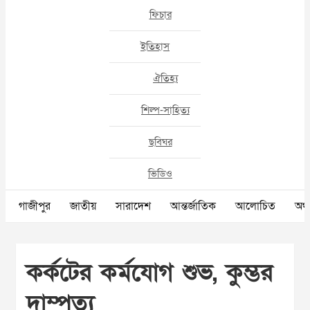
ফিচার
ইতিহাস
ঐতিহ্য
শিল্প-সাহিত্য
ছবিঘর
ভিডিও
গাজীপুর
জাতীয়
সারাদেশ
আন্তর্জাতিক
আলোচিত
অর্থ
কর্কটের কর্মযোগ শুভ, কুম্ভর
দাম্পত্য