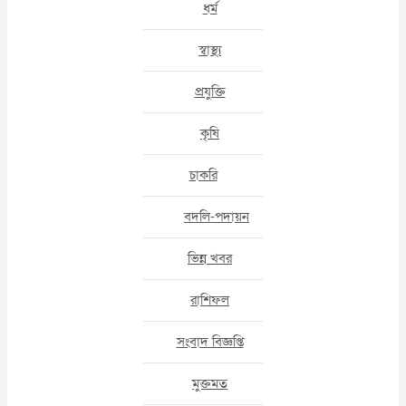
ধর্ম
স্বাস্থ্য
প্রযুক্তি
কৃষি
চাকরি
বদলি-পদায়ন
ভিন্ন খবর
রাশিফল
সংবাদ বিজ্ঞপ্তি
মুক্তমত