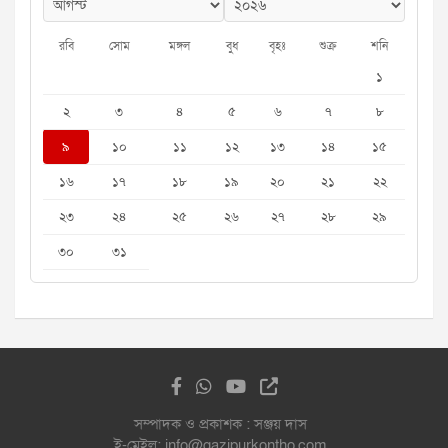
রবি
সোম
মঙ্গল
বুধ
বৃহঃ
শুক্র
শনি
১
২
৩
৪
৫
৬
৭
৮
৯
১০
১১
১২
১৩
১৪
১৫
১৬
১৭
১৮
১৯
২০
২১
২২
২৩
২৪
২৫
২৬
২৭
২৮
২৯
৩০
৩১
সম্পাদক ও প্রকাশক : সঞ্জয় দাস
ই-মেইল: info@gazipurkontho.com