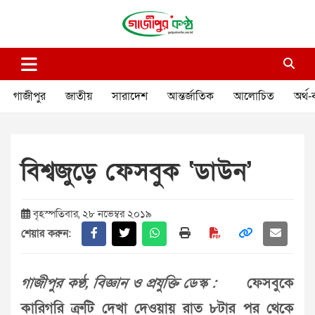
Skip
to
content
গাজীপুর কণ্ঠ
গণমানুষের কণ্ঠ
গাজীপুর
জাতীয়
সারাদেশ
আন্তর্জাতিক
আলোচিত
অর্থ-
বিশ্বজুড়ে ফেসবুক ‘ডাউন’
বৃহস্পতিবার, ২৮ নভেম্বর ২০১৯
শেয়ার করুন:
গাজীপুর কণ্ঠ, বিজ্ঞান ও প্রযুক্তি ডেস্ক :
ফেসবুকে
কারিগরি ত্রুটি দেখা দেওয়ায় রাত ৮টার পর থেকে