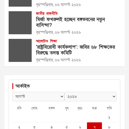
বৃহস্পতিবার, ০৬ আগস্ট ২০২৬
জাতীয়
রাজনীতি
মির্জা ফখরুলই হচ্ছেন বঙ্গভবনের নতুন
বাসিন্দা?
বৃহস্পতিবার, ০৬ আগস্ট ২০২৬
আলোচিত
শিক্ষা
‘রাষ্ট্রবিরোধী কার্যকলাপ’: জবির ৬৮ শিক্ষকের
বিরুদ্ধে তদন্ত কমিটি
বৃহস্পতিবার, ০৬ আগস্ট ২০২৬
আর্কাইভ
রবি
সোম
মঙ্গল
বুধ
বৃহঃ
শুক্র
শনি
১
২
৩
৪
৫
৬
৭
৮