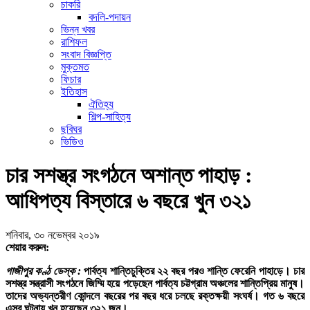
চাকরি
বদলি-পদায়ন
ভিন্ন খবর
রাশিফল
সংবাদ বিজ্ঞপ্তি
মুক্তমত
ফিচার
ইতিহাস
ঐতিহ্য
শিল্প-সাহিত্য
ছবিঘর
ভিডিও
চার সশস্ত্র সংগঠনে অশান্ত পাহাড় :
আধিপত্য বিস্তারে ৬ বছরে খুন ৩২১
শনিবার, ৩০ নভেম্বর ২০১৯
শেয়ার করুন:
গাজীপুর কণ্ঠ ডেস্ক :
পার্বত্য শান্তিচুক্তির ২২ বছর পরও শান্তি ফেরেনি পাহাড়ে। চার
সশস্ত্র সন্ত্রাসী সংগঠনে জিম্মি হয়ে পড়েছেন পার্বত্য চট্টগ্রাম অঞ্চলের শান্তিপ্রিয় মানুষ।
তাদের অভ্যন্তরীণ কোন্দলে বছরের পর বছর ধরে চলছে রক্তক্ষয়ী সংঘর্ষ। গত ৬ বছরে
এসব ঘটনায় খুন হয়েছেন ৩২১ জন।