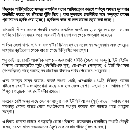
বিদ্যমান পরিস্থিতিতে সশস্ত্র আঞ্চলিক দলের আধিপত্যের কারণে পার্বত্য অঞ্চলে মূলধারার
রাজনীতি করতে হয় জীবনের ঝুঁকি নিয়ে। যারা মূলধারার রাজনীতির সঙ্গে সম্পৃক্ত তাদের
প্রাণনাশের হুমকি দেয়া হচ্ছে। হুমকিতে কাজ না হলে তাদের হত্যা করা হচ্ছে।
আওয়ামী লীগের অনেক পদধারী নেতাও আঞ্চলিক সংগঠনের হাতে খুন হয়েছেন। তাদের
হুমকিতে বিভিন্ন সময়ে ৩৫৫ আওয়ামী লীগ নেতা দল থেকে পদত্যাগ করেছেন।
পার্বত্য জেলা খাগড়াছড়ি ও রাঙ্গামাটির বিভিন্ন স্থানে সরেজমিন অনুসন্ধান এবং গোয়েন্দা
সংস্থার প্রতিবেদন থেকে পাওয়া গেছে উল্লিখিত সব তথ্য।
শুধু তাই নয়, চারটি আঞ্চলিক সংগঠন- জনসংহতি সমিতি (জেএএসএস-মূল), ইউনাইটেড
পিপলস ডেমোক্রেটিক ফ্রন্ট (ইউপিডিএফ-মূল), জেএসএস (সংস্কার) ও ইউপিডিএফের
(গণতান্ত্রিক) কাছে ভয়াবহ সব মারণাস্ত্র থাকারও তথ্য পেয়েছেন গোয়েন্দারা।
এসব অস্ত্রের মধ্যে রয়েছে- রকেট লঞ্চার ৫৪টি, এসএমজি ৬৪১টি, বিভিন্ন ধরনের
রাইফেল ৫৯৪টি এবং হাতবোমা আছে এক হাজারেরও বেশি। এছাড়া চার শতাধিক দেশি
পিস্তল ও বন্দুক এবং ৪০টি মর্টার রয়েছে।
সবচেয়ে বেশি অস্ত্র আছে জেএসএস(মূল) এবং ইউপিডিএফের (মূল) কাছে। ভয়াবহ এসব
মারণাস্ত্র দেশের বাইরে থেকে সংগঠনগুলো সংগ্রহ করেছে বলে জানতে পারে গোয়েন্দা
সংস্থা।
এ বিষয়ে জানতে চাইলে খাগড়াছড়ি জেলা পরিষদের চেয়ারম্যান (মনোনীত) কংজরী চৌধুরী
বলেন, ১৯৯৭ সালে জেএসএসের (মূল) সঙ্গে সরকার শান্তিচুক্তি করেছে।