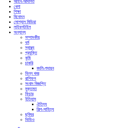
আইন-আদালত
খেলা
শিক্ষা
বিনোদন
সোশ্যাল মিডিয়া
লাইফস্টাইল
অন্যান্য
সম্পাদকীয়
ধর্ম
স্বাস্থ্য
প্রযুক্তি
কৃষি
চাকরি
বদলি-পদায়ন
ভিন্ন খবর
রাশিফল
সংবাদ বিজ্ঞপ্তি
মুক্তমত
ফিচার
ইতিহাস
ঐতিহ্য
শিল্প-সাহিত্য
ছবিঘর
ভিডিও