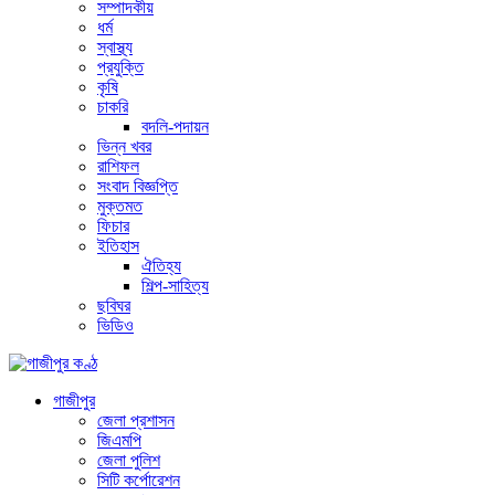
সম্পাদকীয়
ধর্ম
স্বাস্থ্য
প্রযুক্তি
কৃষি
চাকরি
বদলি-পদায়ন
ভিন্ন খবর
রাশিফল
সংবাদ বিজ্ঞপ্তি
মুক্তমত
ফিচার
ইতিহাস
ঐতিহ্য
শিল্প-সাহিত্য
ছবিঘর
ভিডিও
গাজীপুর
জেলা প্রশাসন
জিএমপি
জেলা পুলিশ
সিটি কর্পোরেশন