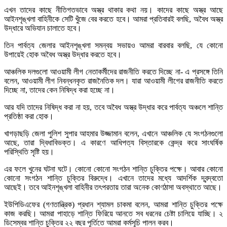
এখন তাদের কাছে নীতিগতভাবে অস্ত্র থাকার কথা নয়। কাদের কাছে অস্ত্র আছে
আইনশৃঙ্খলা বাহিনীকে সেটি খুঁজে বের করতে হবে। আমরা প্রতিবারই বলছি, অবৈধ অস্ত্র
উদ্ধারে অভিযান চালাতে হবে।
তিন পার্বত্য জেলার আইনশৃঙ্খলা সমন্বয় সভায়ও আমরা বারবার বলছি, যে কোনো
উপায়েই হোক অবৈধ অস্ত্র উদ্ধার করতে হবে।
আঞ্চলিক দলগুলো আওয়ামী লীগ নেতাকর্মীদের রাজনীতি করতে দিচ্ছে না- এ প্রসঙ্গে তিনি
বলেন, আওয়ামী লীগ নিবন্ধনকৃত রাজনৈতিক দল। যারা আওয়ামী লীগের রাজনীতি করতে
দিচ্ছে না, তাদের কেন নিষিদ্ধ করা হচ্ছে না।
আর যদি তাদের নিষিদ্ধ করা না হয়, তবে অবৈধ অস্ত্র উদ্ধার করে পার্বত্য অঞ্চলে শান্তি
প্রতিষ্ঠা করা হোক।
খাগড়াছড়ি জেলা পুলিশ সুপার আহমার উজ্জামান বলেন, এখানে আঞ্চলিক যে সংগঠনগুলো
আছে, তারা দ্বিধাবিভক্ত। এ কারণে আধিপত্য বিস্তারকে কেন্দ্র করে সাংঘর্ষিক
পরিস্থিতি সৃষ্টি হয়।
এর ফলে খুনের ঘটনা ঘটে। কোনো কোনো সংগঠন শান্তি চুক্তির পক্ষে। আবার কোনো
কোনো সংগঠন শান্তি চুক্তির বিরুদ্ধে। এখানে তাদের মধ্যে আদর্শিক দ্বন্দ্বতো
আছেই। তবে আইনশৃঙ্খলা বাহিনীর তৎপরতায় তারা অনেক কোণঠাসা অবস্থাতে আছে।
ইউপিডিএফের (গণতান্ত্রিক) প্রধান শ্যামল চাকমা বলেন, আমরা শান্তি চুক্তির পক্ষে
কাজ করছি। আমরা পাহাড়ে শান্তি ফিরিয়ে আনতে সব ধরনের চেষ্টা চালিয়ে যাচ্ছি। ২
ডিসেম্বর শান্তি চুক্তির ২২ বছর পূর্তিতে আমরা কর্মসূচি পালন করব।