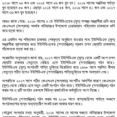
২০১৮ সালে ৬৮ জন এবং ২০১৫ সালে ৬৯ জন খুন হন। ২০১৯ সালের অক্টোবর পর্যন্ত
খুন হয়েছেন ৫৬ জন। এছাড়া ২০১৪ সালে ৫৪ জন, ২০১৬ সালে ৪১ জন এবং ২০১৭
সালে ৩৩ জন খুন হয়েছেন।
আরও জানা গেছে- ২০১৮ সালের ৩ মে ইউপিডিএফের (মূল) সশস্ত্র সন্ত্রাসীরা গুলি করে
জেএসএস (সংস্কার) সমর্থক নানিয়ারচর উপজেলা চেয়ারম্যান শক্তিমান চাকমাকে গুলি
করে হত্যা করে।
এর একদিন পর শক্তিমান চাকমার শেষকৃত্য অনুষ্ঠানে যাওয়ার পথে ইউপিডিএফ (মূল)
সন্ত্রাসীরা ব্রাশফায়ার করে ইউপিডিএফের (গণতান্ত্রিক) প্রধান তপন জ্যোতি চাকমাসহ
পাঁচজনকে হত্যা করা হয়।
সরেজমিন অনুসন্ধানে জানা যায়, ২০১৭ সালে ইউপিডিএফ (মূল) থেকে একটি অংশ তপন
জ্যোতি চাকমার নেতৃত্বে বেরিয়ে এসে ইউপিডিএফ (গণতান্ত্রিক) গঠন করে।
ইউপিডিএফ (মূল) সংগঠনটি শান্তি চুক্তির বিরোধিতা করে ১৯৯৮ সালে প্রসিত খীসার
নেতৃত্বে গঠিত হলেও ইউপিডিএফ (গণতান্ত্রিক) শান্তিচুক্তির পক্ষে অবস্থান নেয়।
অপরদিকে ২০০৭ সালে গঠিত জেএসএস (সংস্কার) অংশটিও আদর্শিক কারণে জেএসএস
(মূল) থেকে বেরিয়ে এসে নতুন একটি সংগঠন গঠন করে। ইউপিডিএফ (গণতান্ত্রিক) গঠন
করার পর এ দুটি সংগঠন একসঙ্গে বিভিন্ন রাজনৈতিক কর্মসূচিতে অংশ নিচ্ছে।
ইউপিডিএফ (গণতান্ত্রিক) গঠন করার পর ২০১৮ সালে খাগড়াছড়িসহ পার্বত্য অঞ্চলে
সংগঠনগুলোর মধ্যে অভ্যন্তরীণ সংকট চরম আকার ধারণ করে।
গোয়েন্দা সংস্থার তথ্য অনুযায়ী, ২০১৮ সালের মে মাসের শুরুতে নানিয়ারচর উপজেলা