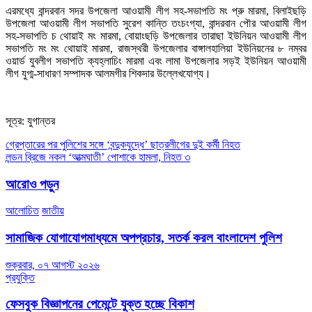
এরমধ্যে বান্দরবান সদর উপজেলা আওয়ামী লীগ সহ-সভাপতি মং প্রু মারমা, বিলাইছড়ি
উপজেলা আওয়ামী লীগ সভাপতি সুরেশ কান্তি তংচংগ্যা, বান্দরবান পৌর আওয়ামী লীগ
সহ-সভাপতি চ থোয়াই মং মারমা, বোয়াংছড়ি উপজেলার তারাছা ইউনিয়ন আওয়ামী লীগ
সভাপতি মং মং থোয়াই মারমা, রাজস্থরী উপজেলার বাঙ্গালহালিয়া ইউনিয়নের ৮ নম্বর
ওয়ার্ড যুবলীগ সভাপতি ক্যহ্লাচিং মারমা এবং লামা উপজেলার সড়ই ইউনিয়ন আওয়ামী
লীগ যুগ্ম-সাধারণ সম্পাদক আলমগীর শিকদার উল্লেখযোগ্য।
সূত্র: যুগান্তর
Post
গ্রেপ্তারের পর পুলিশের সঙ্গে ‘বন্দুকযুদ্ধে’ ছাত্রলীগের দুই কর্মী নিহত
লন্ডন ব্রিজে নকল ‘আত্মঘাতী’ পোশাকে হামলা, নিহত ৩
navigation
আরোও পড়ুন
আলোচিত
জাতীয়
সামাজিক যোগাযোগমাধ্যমে অপপ্রচার, সতর্ক করল বাংলাদেশ পুলিশ
শুক্রবার, ০৭ আগস্ট ২০২৬
প্রযুক্তি
ফেসবুক বিজ্ঞাপনের পেমেন্টে যুক্ত হচ্ছে বিকাশ