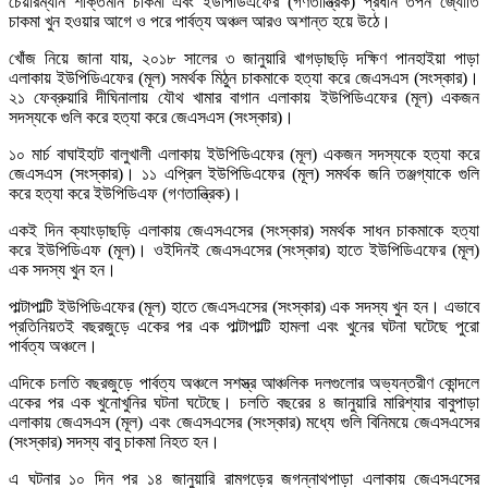
চেয়ারম্যান শক্তিমান চাকমা এবং ইউপিডিএফের (গণতান্ত্রিক) প্রধান তপন জ্যোতি
চাকমা খুন হওয়ার আগে ও পরে পার্বত্য অঞ্চল আরও অশান্ত হয়ে উঠে।
খোঁজ নিয়ে জানা যায়, ২০১৮ সালের ৩ জানুয়ারি খাগড়াছড়ি দক্ষিণ পানহাইয়া পাড়া
এলাকায় ইউপিডিএফের (মূল) সমর্থক মিঠুন চাকমাকে হত্যা করে জেএসএস (সংস্কার)।
২১ ফেব্রুয়ারি দীঘিনালায় যৌথ খামার বাগান এলাকায় ইউপিডিএফের (মূল) একজন
সদস্যকে গুলি করে হত্যা করে জেএসএস (সংস্কার)।
১০ মার্চ বাঘাইহাট বালুখালী এলাকায় ইউপিডিএফের (মূল) একজন সদস্যকে হত্যা করে
জেএসএস (সংস্কার)। ১১ এপ্রিল ইউপিডিএফের (মূল) সমর্থক জনি তঞ্জগ্যাকে গুলি
করে হত্যা করে ইউপিডিএফ (গণতান্ত্রিক)।
একই দিন ক্যাংড়াছড়ি এলাকায় জেএসএসের (সংস্কার) সমর্থক সাধন চাকমাকে হত্যা
করে ইউপিডিএফ (মূল)। ওইদিনই জেএসএসের (সংস্কার) হাতে ইউপিডিএফের (মূল)
এক সদস্য খুন হন।
পাল্টাপাল্টি ইউপিডিএফের (মূল) হাতে জেএসএসের (সংস্কার) এক সদস্য খুন হন। এভাবে
প্রতিনিয়তই বছরজুড়ে একের পর এক পাল্টাপাল্টি হামলা এবং খুনের ঘটনা ঘটেছে পুরো
পার্বত্য অঞ্চলে।
এদিকে চলতি বছরজুড়ে পার্বত্য অঞ্চলে সশস্ত্র আঞ্চলিক দলগুলোর অভ্যন্তরীণ কোন্দলে
একের পর এক খুনোখুনির ঘটনা ঘটেছে। চলতি বছরের ৪ জানুয়ারি মারিশ্যার বাবুপাড়া
এলাকায় জেএসএস (মূল) এবং জেএসএসের (সংস্কার) মধ্যে গুলি বিনিময়ে জেএসএসের
(সংস্কার) সদস্য বাবু চাকমা নিহত হন।
এ ঘটনার ১০ দিন পর ১৪ জানুয়ারি রামগড়ের জগন্নাথপাড়া এলাকায় জেএসএসের