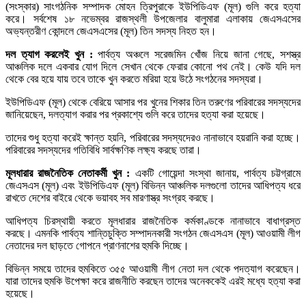
(সংস্কার) সাংগঠনিক সম্পাদক মোহন ত্রিপুরাকে ইউপিডিএফ (মূল) গুলি করে হত্যা
করে। সর্বশেষ ১৮ নভেম্বর রাজস্থলী উপজেলার বালুমারা এলাকায় জেএসএসের
অভ্যন্তরীণ কোন্দলে জেএসএসের (মূল) তিন সদস্য নিহত হন।
দল ত্যাগ করলেই খুন :
পার্বত্য অঞ্চলে সরেজমিন খোঁজ নিয়ে জানা গেছে, সশস্ত্র
আঞ্চলিক দলে একবার যোগ দিলে সেখান থেকে ফেরার কোনো পথ নেই। কেউ যদি দল
থেকে বের হয়ে যায় তবে তাকে খুন করতে মরিয়া হয়ে উঠে সংগঠনের সদস্যরা।
ইউপিডিএফ (মূল) থেকে বেরিয়ে আসার পর খুনের শিকার তিন তরুণের পরিবারের সদস্যদের
জানিয়েছেন, দলত্যাগ করার পর প্রকাশ্যে গুলি করে তাদের হত্যা করা হয়েছে।
তাদের শুধু হত্যা করেই ক্ষান্ত হয়নি, পরিবারের সদস্যদেরও নানাভাবে হয়রানি করা হচ্ছে।
পরিবারের সদস্যদের গতিবিধি সার্বক্ষণিক লক্ষ্য করছে তারা।
মূলধারার রাজনৈতিক নেতাকর্মী খুন :
একটি গোয়েন্দা সংস্থা জানায়, পার্বত্য চট্টগ্রামে
জেএসএস (মূল) এবং ইউপিডিএফ (মূল) বিভিন্ন আঞ্চলিক দলগুলো তাদের আধিপত্য ধরে
রাখতে দেশের বাইরে থেকে ভয়াবহ সব মারণাস্ত্র সংগ্রহ করছে।
আধিপত্য চিরস্থায়ী করতে মূলধারার রাজনৈতিক কর্মকাণ্ডকে নানাভাবে বাধাগ্রস্ত
করছে। এমনকি পার্বত্য শান্তিচুক্তি সম্পাদনকারী সংগঠন জেএসএস (মূল) আওয়ামী লীগ
নেতাদের দল ছাড়তে গোপনে প্রাণনাশের হুমকি দিচ্ছে।
বিভিন্ন সময়ে তাদের হুমকিতে ৩৫৫ আওয়ামী লীগ নেতা দল থেকে পদত্যাগ করেছেন।
যারা তাদের হুমকি উপেক্ষা করে রাজনীতি করছেন তাদের অনেককেই এরই মধ্যে হত্যা করা
হয়েছে।