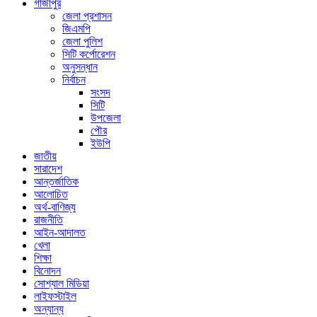
গাজীপুর
জেলা প্রশাসন
জিএমপি
জেলা পুলিশ
সিটি কর্পোরেশন
অনুসন্ধান
নির্বাচন
সংসদ
সিটি
উপজেলা
পৌর
ইউপি
জাতীয়
সারাদেশ
আন্তর্জাতিক
আলোচিত
অর্থ-বাণিজ্য
রাজনীতি
আইন-আদালত
খেলা
শিক্ষা
বিনোদন
সোশ্যাল মিডিয়া
লাইফস্টাইল
অন্যান্য