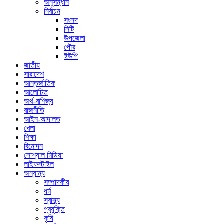
অনুসন্ধান
নির্বাচন
সংসদ
সিটি
উপজেলা
পৌর
ইউপি
জাতীয়
সারাদেশ
আন্তর্জাতিক
আলোচিত
অর্থ-বাণিজ্য
রাজনীতি
আইন-আদালত
খেলা
শিক্ষা
বিনোদন
সোশ্যাল মিডিয়া
লাইফস্টাইল
অন্যান্য
সম্পাদকীয়
ধর্ম
স্বাস্থ্য
প্রযুক্তি
কৃষি