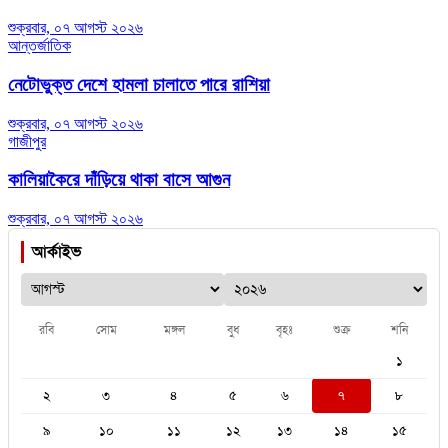
শুক্রবার, ০৭ আগস্ট ২০২৬
আন্তর্জাতিক
নেটোভুক্ত দেশে হামলা চালাতে পারে রাশিয়া
শুক্রবার, ০৭ আগস্ট ২০২৬
গাজীপুর
কালিয়াকৈরে দাঁড়িয়ে থাকা বাসে আগুন
শুক্রবার, ০৭ আগস্ট ২০২৬
আর্কাইভ
রবি
সোম
মঙ্গল
বুধ
বৃহঃ
শুক্র
শনি
১
২
৩
৪
৫
৬
৭
৮
৯
১০
১১
১২
১৩
১৪
১৫