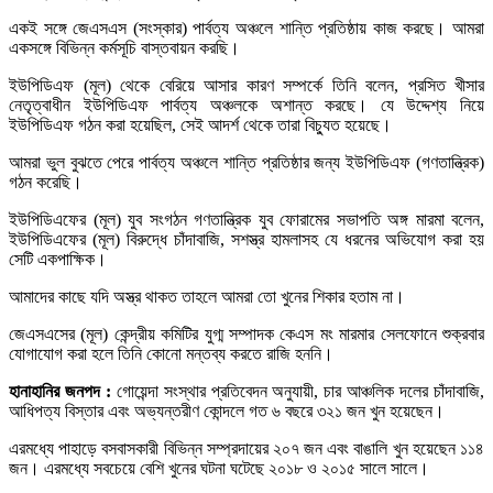
একই সঙ্গে জেএসএস (সংস্কার) পার্বত্য অঞ্চলে শান্তি প্রতিষ্ঠায় কাজ করছে। আমরা
একসঙ্গে বিভিন্ন কর্মসূচি বাস্তবায়ন করছি।
ইউপিডিএফ (মূল) থেকে বেরিয়ে আসার কারণ সম্পর্কে তিনি বলেন, প্রসিত খীসার
নেতৃত্বাধীন ইউপিডিএফ পার্বত্য অঞ্চলকে অশান্ত করছে। যে উদ্দেশ্য নিয়ে
ইউপিডিএফ গঠন করা হয়েছিল, সেই আদর্শ থেকে তারা বিচ্যুত হয়েছে।
আমরা ভুল বুঝতে পেরে পার্বত্য অঞ্চলে শান্তি প্রতিষ্ঠার জন্য ইউপিডিএফ (গণতান্ত্রিক)
গঠন করেছি।
ইউপিডিএফের (মূল) যুব সংগঠন গণতান্ত্রিক যুব ফোরামের সভাপতি অঙ্গ মারমা বলেন,
ইউপিডিএফের (মূল) বিরুদ্ধে চাঁদাবাজি, সশস্ত্র হামলাসহ যে ধরনের অভিযোগ করা হয়
সেটি একপাক্ষিক।
আমাদের কাছে যদি অস্ত্র থাকত তাহলে আমরা তো খুনের শিকার হতাম না।
জেএসএসের (মূল) কেন্দ্রীয় কমিটির যুগ্ম সম্পাদক কেএস মং মারমার সেলফোনে শুক্রবার
যোগাযোগ করা হলে তিনি কোনো মন্তব্য করতে রাজি হননি।
হানাহানির জনপদ :
গোয়েন্দা সংস্থার প্রতিবেদন অনুযায়ী, চার আঞ্চলিক দলের চাঁদাবাজি,
আধিপত্য বিস্তার এবং অভ্যন্তরীণ কোন্দলে গত ৬ বছরে ৩২১ জন খুন হয়েছেন।
এরমধ্যে পাহাড়ে বসবাসকারী বিভিন্ন সম্প্রদায়ের ২০৭ জন এবং বাঙালি খুন হয়েছেন ১১৪
জন। এরমধ্যে সবচেয়ে বেশি খুনের ঘটনা ঘটেছে ২০১৮ ও ২০১৫ সালে সালে।