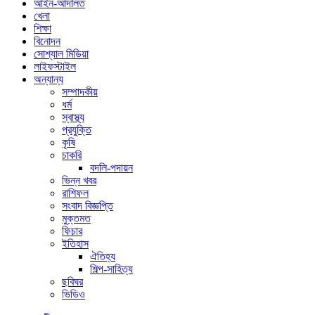
আইন-আদালত
খেলা
শিক্ষা
বিনোদন
সোশ্যাল মিডিয়া
লাইফস্টাইল
অন্যান্য
সম্পাদকীয়
ধর্ম
স্বাস্থ্য
প্রযুক্তি
কৃষি
চাকরি
বদলি-পদায়ন
ভিন্ন খবর
রাশিফল
সংবাদ বিজ্ঞপ্তি
মুক্তমত
ফিচার
ইতিহাস
ঐতিহ্য
শিল্প-সাহিত্য
ছবিঘর
ভিডিও