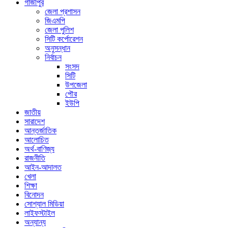
গাজীপুর
জেলা প্রশাসন
জিএমপি
জেলা পুলিশ
সিটি কর্পোরেশন
অনুসন্ধান
নির্বাচন
সংসদ
সিটি
উপজেলা
পৌর
ইউপি
জাতীয়
সারাদেশ
আন্তর্জাতিক
আলোচিত
অর্থ-বাণিজ্য
রাজনীতি
আইন-আদালত
খেলা
শিক্ষা
বিনোদন
সোশ্যাল মিডিয়া
লাইফস্টাইল
অন্যান্য