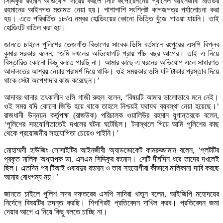
সিদ্দিকুর রহমান অভিযোগ দায়ের করলে সিটি কর্পোরেশনের প্যানেল আইনজীবী মতিউর
রহমানের আইনগত মতামত নেয়া হয়। পাশাপাশি সংশ্লিষ্ট কাগজপত্র পর্যালোচনা করা
হয়। এতে পরিবর্তিত ১৮/এ নম্বর হোল্ডিংয়ের কোনো ভিত্তি খুঁজে পাওয়া যায়নি। তাই
হোল্ডিংটি বাতিল করা হয়।
জানতে চাইলে পুলিশের তেজগাঁও বিভাগের সাবেক ডিসি বর্তমানে রংপুরের এসপি বিপ্লব
কুমার সরকার বলেন, ‘জমি দখলের অভিযোগটি প্রায় পাঁচ বছর আগের। তাই এ নিয়ে
বিস্তারিত কোনো কিছু বলতে পারছি না। আমার কাছে এ ধরনের অভিযোগ এলে সাধারণত
আদালতের আশ্রয় নেয়ার পরামর্শ দিয়ে থাকি। ওই সময়কার ওসি যদি টাকার প্রস্তাব দিয়ে
থাকে সেটা অপেশাদার কাজ করেছেন।’
আদাবর থানার তৎকালীন ওসি গাজী রুহুল বলেন, ‘বিষয়টি আমার ভালোভাবে মনে নেই।
ওই সময় যদি কোনো জিডি হয়ে থাকে তাহলে নিশ্চয়ই যথাযথ ব্যবস্থা নেয়া হয়েছে।’
রাজধানী উন্নয়ন কর্তৃপক্ষ (রাজউক) পরিচালক ওয়ালিউর রহমান যুগান্তরকে বলেন,
‘পুলিশের সহযোগিতাতেই দখলের ঘটনা ঘটেছিল। টনাস্থলে গিয়ে আমি পুলিশের কাছ
থেকে প্রয়োজনীয় সহযোগিতা চেয়েও পাইনি।’
মোহাম্মদী হাউজিং সোসাইটির আইনজীবী অ্যাডভোকেট কামরুজ্জামান বলেন, ‘প্লটটির
প্রকৃত মালিক অধ্যাপক ডা. এসএম সিদ্দিকুর রহমান। সেটি দীর্ঘদিন ধরে তাদের দখলেই
ছিল। এতদিন পর টিআই ওবায়দুর রহমান ও তার সহযোগীরা কীভাবে মালিকানা দাবি করছে
আমার বোধগম্য নয়।’
জানতে চাইলে পুলিশ সদর দফতরের এসপি সাদিরা খাতুন বলেন, আইজিপি মহোদয়ের
নির্দেশে বিষয়টির তদন্ত করছি। শিগগিরই প্রতিবেদন দাখিল করব। প্রতিবেদন জমা
দেয়ার আগে এ নিয়ে কিছু বলতে চাচ্ছি না।