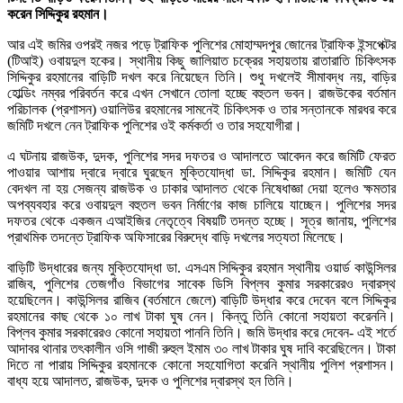
করেন সিদ্দিকুর রহমান।
আর এই জমির ওপরই নজর পড়ে ট্রাফিক পুলিশের মোহাম্মদপুর জোনের ট্রাফিক ইন্সপেক্টর
(টিআই) ওবায়দুল হকের। স্থানীয় কিছু জালিয়াত চক্রের সহায়তায় রাতারাতি চিকিৎসক
সিদ্দিকুর রহমানের বাড়িটি দখল করে নিয়েছেন তিনি। শুধু দখলেই সীমাবদ্ধ নয়, বাড়ির
হোল্ডিং নম্বর পরিবর্তন করে এখন সেখানে তোলা হচ্ছে বহুতল ভবন। রাজউকের বর্তমান
পরিচালক (প্রশাসন) ওয়ালিউর রহমানের সামনেই চিকিৎসক ও তার সন্তানকে মারধর করে
জমিটি দখলে নেন ট্রাফিক পুলিশের ওই কর্মকর্তা ও তার সহযোগীরা।
এ ঘটনায় রাজউক, দুদক, পুলিশের সদর দফতর ও আদালতে আবেদন করে জমিটি ফেরত
পাওয়ার আশায় দ্বারে দ্বারে ঘুরছেন মুক্তিযোদ্ধা ডা. সিদ্দিকুর রহমান। জমিটি যেন
বেদখল না হয় সেজন্য রাজউক ও ঢাকার আদালত থেকে নিষেধাজ্ঞা দেয়া হলেও ক্ষমতার
অপব্যবহার করে ওবায়দুল বহুতল ভবন নির্মাণের কাজ চালিয়ে যাচ্ছেন। পুলিশের সদর
দফতর থেকে একজন এআইজির নেতৃত্বে বিষয়টি তদন্ত হচ্ছে। সূত্র জানায়, পুলিশের
প্রাথমিক তদন্তে ট্রাফিক অফিসারের বিরুদ্ধে বাড়ি দখলের সত্যতা মিলেছে।
বাড়িটি উদ্ধারের জন্য মুক্তিযোদ্ধা ডা. এসএম সিদ্দিকুর রহমান স্থানীয় ওয়ার্ড কাউন্সিলর
রাজিব, পুলিশের তেজগাঁও বিভাগের সাবেক ডিসি বিপ্লব কুমার সরকারেরও দ্বারস্থ
হয়েছিলেন। কাউন্সিলর রাজিব (বর্তমানে জেলে) বাড়িটি উদ্ধার করে দেবেন বলে সিদ্দিকুর
রহমানের কাছ থেকে ১০ লাখ টাকা ঘুষ নেন। কিন্তু তিনি কোনো সহায়তা করেননি।
বিপ্লব কুমার সরকারেরও কোনো সহায়তা পাননি তিনি। জমি উদ্ধার করে দেবেন- এই শর্তে
আদাবর থানার তৎকালীন ওসি গাজী রুহুল ইমাম ৩০ লাখ টাকার ঘুষ দাবি করেছিলেন। টাকা
দিতে না পারায় সিদ্দিকুর রহমানকে কোনো সহযোগিতা করেনি স্থানীয় পুলিশ প্রশাসন।
বাধ্য হয়ে আদালত, রাজউক, দুদক ও পুলিশের দ্বারস্থ হন তিনি।