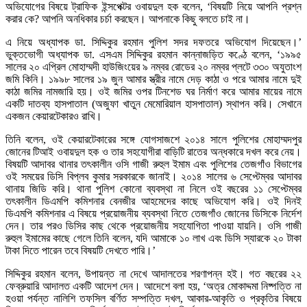
অভিযোগের বিষয়ে ট্রাফিক ইন্সপেক্টর ওবায়দুল হক বলেন, ‘বিষয়টি নিয়ে আপনি প্রশ্ন
করার কে? আপনি অনধিকার চর্চা করছেন। আপনাকে কিছু বলতে চাই না।
এ নিয়ে অধ্যাপক ডা. সিদ্দিকুর রহমান পুলিশ সদর দফতরে অভিযোগ দিয়েছেন।’
ভুক্তভোগী অধ্যাপক ডা. এসএম সিদ্দিকুর রহমান কান্নাজড়িত কণ্ঠে বলেন, ‘১৯৯৫
সালের ২০ এপ্রিল মোহাম্মদী হাউজিংয়ের ৯ নম্বর রোডের ২০ নম্বর প্লটে ৩৩০ অযুতাংশ
জমি কিনি। ১৯৯৮ সালের ১৯ জুন আমার স্ত্রীর নামে দেড় কাঠা ও পরে আমার নামে দুই
কাঠা জমির নামজারি হয়। ওই জমির ওপর টিনশেড ঘর নির্মাণ করে আমার মায়ের নামে
একটি দাতব্য হাসপাতাল (অজুফা খাতুন মেমোরিয়াল হাসপাতাল) স্থাপন করি। সেখানে
একজন কেয়ারটেকারও রাখি।
তিনি বলেন, ওই কেয়ারটেকারের সঙ্গে যোগসাজশে ২০১৪ সালে পুলিশের মোহাম্মদপুর
জোনের টিআই ওবায়দুল হক ও তার সহযোগীরা বাড়িটি রাতের অন্ধকারে দখল করে নেয়।
বিষয়টি আদাবর থানার তৎকালীন ওসি গাজী রুহুল ইমাম এবং পুলিশের তেজগাঁও বিভাগের
ওই সময়ের ডিসি বিপ্লব কুমার সরকারকে জানাই। ২০১৪ সালের ৬ সেপ্টেম্বর আদাবর
থানায় জিডি করি। থানা পুলিশ কোনো ব্যবস্থা না নিলে ওই বছরের ১১ সেপ্টেম্বর
তৎকালীন ডিএমপি কমিশনার বেনজীর আহমেদের কাছে অভিযোগ করি। ওই দিনই
ডিএমপি কমিশনার এ বিষয়ে প্রয়োজনীয় ব্যবস্থা নিতে তেজগাঁও জোনের ডিসিকে নির্দেশ
দেন। তার পরও ডিসির কাছ থেকে প্রয়োজনীয় সহযোগিতা পাওয়া যায়নি। ওসি গাজী
রুহুল ইমামের কাছে গেলে তিনি বলেন, যদি আমাকে ১০ লাখ এবং ডিসি স্যারকে ২০ টাকা
টাকা দিতে পারেন তবে বিষয়টি দেখতে পারি।’
সিদ্দিকুর রহমান বলেন, উপায়ন্ত না দেখে আদালতের শরণাপন্ন হই। গত বছরের ২২
ফেব্রুয়ারি আদালত একটি আদেশ দেন। আদেশে বলা হয়, ‘অত্র মোকাদ্দমা নিষ্পত্তি না
হওয়া পর্যন্ত নালিশি তফসিল বর্ণিত সম্পত্তি দখল, আকার-আকৃতি ও প্রকৃতির বিষয়ে