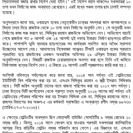
স্থিতাবস্থা বজায় রাখার নির্দেশ দেয়া হইল।’ ওই নির্দেশ বহাল থাকলেও দখলদাররা ১০
তলা ভবন নির্মাণের কাজ অব্যাহত রেখেছেন। এরই মধ্যে পঞ্চম তলার ছাদ ঢালাই সম্পন্ন
হয়েছে।
অনুসন্ধানে জানা যায়, ওবায়দুল হকের নেতৃত্বাধীন চক্রের সদস্যরা জাল কাগজপত্র ও
মিথ্যা তথ্য দিয়ে রাজউক থেকে ১০ তলা ভবন নির্মাণের অনুমতি নেন। সে অনুযায়ী ভবন
নির্মাণের কাজ শুরু করলে ডা. সিদ্দিকুর রহমান রাজউকে অভিযোগ দেন। অভিযোগ যাচাই
শেষে রাজউক গত ৮ আগস্ট এবং ২৪ আগস্ট দুই দফায় ইমারত নির্মাণ ছাড়পত্র বাতিল
করে। পাশাপাশি ভূমি ব্যবহার ছাড়পত্রের সব কার্যক্রম স্থগিত করে অবৈধ স্থাপনা
উচ্ছেদের আদেশ দেয়। আদালতের নিষেধাজ্ঞা সত্ত্বেও টিআই ওবায়দুল হকের প্রভাবে
প্রভাবিত হয়ে রাজউকের একজন অথরাইজ অফিসার ২৯ এপ্রিল ইমারত নির্মাণের
অনুমতিপত্র দেন। বিষয়টি রাজউক চেয়ারম্যানকে অবগত করা হলে তিনি ওই জমিতে
নির্মাণকাজ বন্ধের নির্দেশ দেন। এ বিষয়ে ২৯ আগস্ট একটি প্রজ্ঞাপনও জারি করা হয়।
সংশ্লিষ্ট নথিপত্র পর্যালোচনা করে জানা যায়, ২০১৪ সাল পর্যন্ত ওই হোল্ডিংয়ের
ইউটিলিটি বিল পরিশোধ করা হয় ডা. এসএম সিদ্দিকুর রহমান ও স্ত্রী ইসরাত সিদ্দিকার
নামে। সিটি জরিপ অনুযায়ী তাদের নামে খাজনা পরিশোধ করা হয় ২০১৭ সাল পর্যন্ত।
ঢাকা উত্তর সিটি কর্পোরেশন থেকে প্রাপ্ত তথ্য অনুযায়ী ২০১৬ সালের মার্চ পর্যন্ত ওই
হোল্ডিংয়ের পৌরকর পরিশোধ করা হয় ইসরাত সিদ্দিকা এবং ডা. সিদ্দিকুর রহমানের নামে।
রাজস্ব বিভাগের কর অঞ্চল-৫ এর কর্মকর্তা স্বাক্ষরিত এ সংক্রান্ত রশীদ নম্বর ৬৬৭৩৩
(তারিখ-২৭-০৭-২০১৬)।
এ ক্ষেত্রে হোল্ডিংটির অবস্থান ছিল মোহাম্মদী হাউজিং সোসাইটির ৯ নম্বর রোডের ২০
নম্বর বাড়ি। কিন্তু ২০১৪ সালে বেদখল হয়ে যাওয়ার পরপরই দখলদাররা জালিয়াতির
আশ্রয় নিয়ে বাড়িটির হোল্ডিং নম্বর পরিবর্তন করে ফেলে। এর বিরুদ্ধে ডা. এসএম