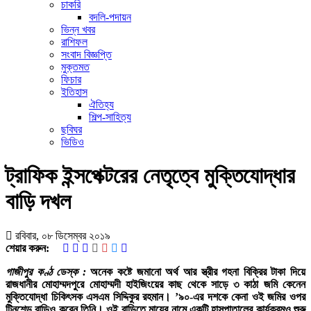
চাকরি
বদলি-পদায়ন
ভিন্ন খবর
রাশিফল
সংবাদ বিজ্ঞপ্তি
মুক্তমত
ফিচার
ইতিহাস
ঐতিহ্য
শিল্প-সাহিত্য
ছবিঘর
ভিডিও
ট্রাফিক ইন্সপেক্টরের নেতৃত্বে মুক্তিযোদ্ধার
বাড়ি দখল
রবিবার, ০৮ ডিসেম্বর ২০১৯
শেয়ার করুন:
গাজীপুর কণ্ঠ ডেস্ক :
অনেক কষ্টে জমানো অর্থ আর স্ত্রীর গহনা বিক্রির টাকা দিয়ে
রাজধানীর মোহাম্মদপুরে মোহাম্মদী হাইজিংয়ের কাছ থেকে সাড়ে ৩ কাঠা জমি কেনেন
মুক্তিযোদ্ধা চিকিৎসক এসএম সিদ্দিকুর রহমান। ’৯০-এর দশকে কেনা ওই জমির ওপর
টিনশেড বাড়িও করেন তিনি। ওই বাড়িতে মায়ের নামে একটি হাসপাতালের কার্যক্রমও শুরু