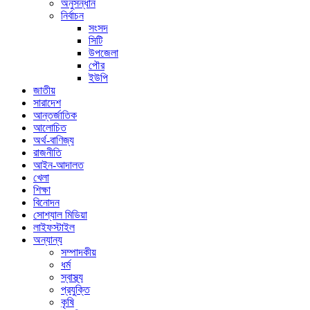
অনুসন্ধান
নির্বাচন
সংসদ
সিটি
উপজেলা
পৌর
ইউপি
জাতীয়
সারাদেশ
আন্তর্জাতিক
আলোচিত
অর্থ-বাণিজ্য
রাজনীতি
আইন-আদালত
খেলা
শিক্ষা
বিনোদন
সোশ্যাল মিডিয়া
লাইফস্টাইল
অন্যান্য
সম্পাদকীয়
ধর্ম
স্বাস্থ্য
প্রযুক্তি
কৃষি