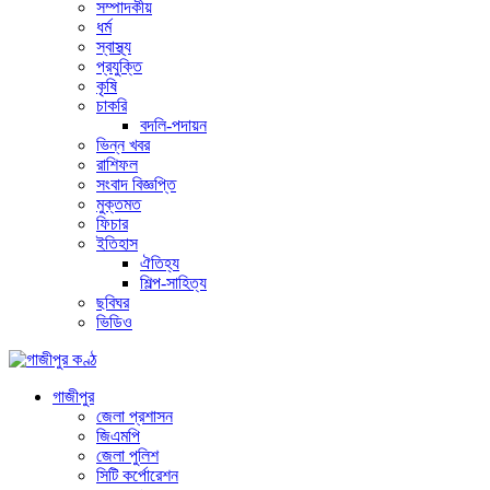
সম্পাদকীয়
ধর্ম
স্বাস্থ্য
প্রযুক্তি
কৃষি
চাকরি
বদলি-পদায়ন
ভিন্ন খবর
রাশিফল
সংবাদ বিজ্ঞপ্তি
মুক্তমত
ফিচার
ইতিহাস
ঐতিহ্য
শিল্প-সাহিত্য
ছবিঘর
ভিডিও
গাজীপুর
জেলা প্রশাসন
জিএমপি
জেলা পুলিশ
সিটি কর্পোরেশন