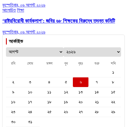
বৃহস্পতিবার, ০৬ আগস্ট ২০২৬
আলোচিত
শিক্ষা
‘রাষ্ট্রবিরোধী কার্যকলাপ’: জবির ৬৮ শিক্ষকের বিরুদ্ধে তদন্ত কমিটি
বৃহস্পতিবার, ০৬ আগস্ট ২০২৬
আর্কাইভ
রবি
সোম
মঙ্গল
বুধ
বৃহঃ
শুক্র
শনি
১
২
৩
৪
৫
৬
৭
৮
৯
১০
১১
১২
১৩
১৪
১৫
১৬
১৭
১৮
১৯
২০
২১
২২
২৩
২৪
২৫
২৬
২৭
২৮
২৯
৩০
৩১