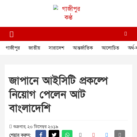
Skip
to
content
গাজীপুর কণ্ঠ
গণমানুষের কণ্ঠ
গাজীপুর
জাতীয়
সারাদেশ
আন্তর্জাতিক
আলোচিত
অর্থ-
জাপানে আইসিটি প্রকল্পে
নিয়োগ পেলেন আট
বাংলাদেশি
শুক্রবার, ২০ ডিসেম্বর ২০১৯
শেয়ার করুন: