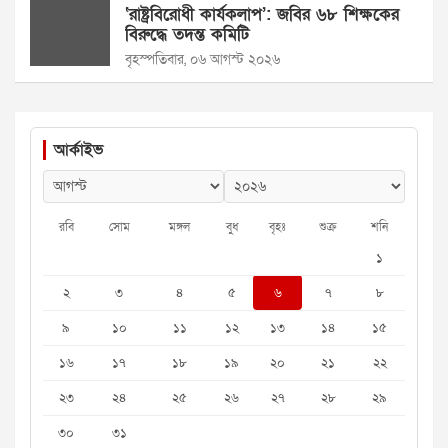
‘রাষ্ট্রবিরোধী কার্যকলাপ’: জবির ৬৮ শিক্ষকের
বিরুদ্ধে তদন্ত কমিটি
বৃহস্পতিবার, ০৬ আগস্ট ২০২৬
আর্কাইভ
রবি
সোম
মঙ্গল
বুধ
বৃহঃ
শুক্র
শনি
১
২
৩
৪
৫
৬
৭
৮
৯
১০
১১
১২
১৩
১৪
১৫
১৬
১৭
১৮
১৯
২০
২১
২২
২৩
২৪
২৫
২৬
২৭
২৮
২৯
৩০
৩১