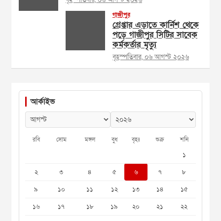
গাজীপুর
গ্রেপ্তার এড়াতে কার্নিশ থেকে
পড়ে গাজীপুর সিটির সাবেক
কর্মকর্তার মৃত্যু
বৃহস্পতিবার, ০৬ আগস্ট ২০২৬
আর্কাইভ
রবি
সোম
মঙ্গল
বুধ
বৃহঃ
শুক্র
শনি
১
২
৩
৪
৫
৬
৭
৮
৯
১০
১১
১২
১৩
১৪
১৫
১৬
১৭
১৮
১৯
২০
২১
২২