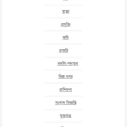
স্বাস্থ্য
প্রযুক্তি
কৃষি
চাকরি
বদলি-পদায়ন
ভিন্ন খবর
রাশিফল
সংবাদ বিজ্ঞপ্তি
মুক্তমত