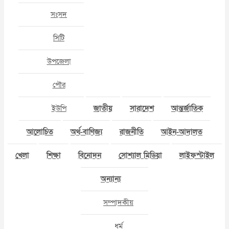
সংসদ
সিটি
উপজেলা
পৌর
ইউপি
জাতীয়
সারাদেশ
আন্তর্জাতিক
আলোচিত
অর্থ-বাণিজ্য
রাজনীতি
আইন-আদালত
খেলা
শিক্ষা
বিনোদন
সোশ্যাল মিডিয়া
লাইফস্টাইল
অন্যান্য
সম্পাদকীয়
ধর্ম