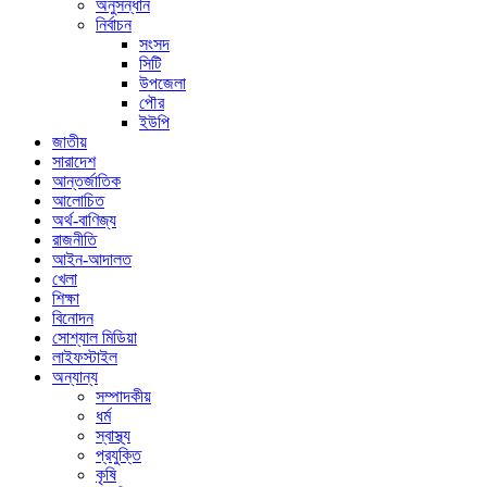
অনুসন্ধান
নির্বাচন
সংসদ
সিটি
উপজেলা
পৌর
ইউপি
জাতীয়
সারাদেশ
আন্তর্জাতিক
আলোচিত
অর্থ-বাণিজ্য
রাজনীতি
আইন-আদালত
খেলা
শিক্ষা
বিনোদন
সোশ্যাল মিডিয়া
লাইফস্টাইল
অন্যান্য
সম্পাদকীয়
ধর্ম
স্বাস্থ্য
প্রযুক্তি
কৃষি