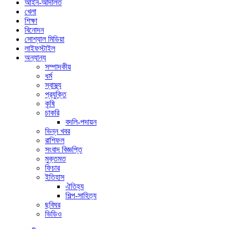
আইন-আদালত
খেলা
শিক্ষা
বিনোদন
সোশ্যাল মিডিয়া
লাইফস্টাইল
অন্যান্য
সম্পাদকীয়
ধর্ম
স্বাস্থ্য
প্রযুক্তি
কৃষি
চাকরি
বদলি-পদায়ন
ভিন্ন খবর
রাশিফল
সংবাদ বিজ্ঞপ্তি
মুক্তমত
ফিচার
ইতিহাস
ঐতিহ্য
শিল্প-সাহিত্য
ছবিঘর
ভিডিও