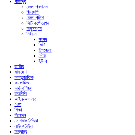
গাজীপুর
জেলা প্রশাসন
জিএমপি
জেলা পুলিশ
সিটি কর্পোরেশন
অনুসন্ধান
নির্বাচন
সংসদ
সিটি
উপজেলা
পৌর
ইউপি
জাতীয়
সারাদেশ
আন্তর্জাতিক
আলোচিত
অর্থ-বাণিজ্য
রাজনীতি
আইন-আদালত
খেলা
শিক্ষা
বিনোদন
সোশ্যাল মিডিয়া
লাইফস্টাইল
অন্যান্য