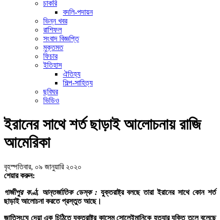
চাকরি
বদলি-পদায়ন
ভিন্ন খবর
রাশিফল
সংবাদ বিজ্ঞপ্তি
মুক্তমত
ফিচার
ইতিহাস
ঐতিহ্য
শিল্প-সাহিত্য
ছবিঘর
ভিডিও
ইরানের সাথে শর্ত ছাড়াই আলোচনায় রাজি
আমেরিকা
বৃহস্পতিবার, ০৯ জানুয়ারি ২০২০
শেয়ার করুন:
গাজীপুর কণ্ঠ, আন্তর্জাতিক ডেস্ক :
যুক্তরাষ্ট্র বলছে তারা ইরানের সাথে কোন শর্ত
ছাড়াই আলোচনা করতে প্রস্তুত আছে।
জাতিসংঘে দেয়া এক চিঠিতে যুক্তরাষ্ট্র কাসেম সোলেইমানিকে হত্যার যুক্তি তুলে বলেছে