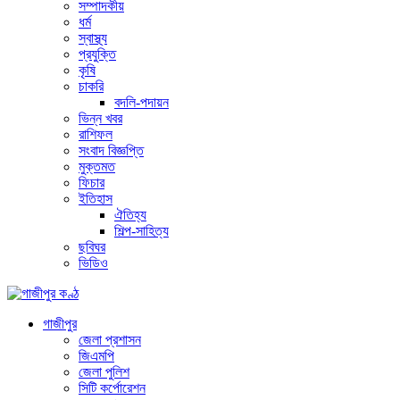
সম্পাদকীয়
ধর্ম
স্বাস্থ্য
প্রযুক্তি
কৃষি
চাকরি
বদলি-পদায়ন
ভিন্ন খবর
রাশিফল
সংবাদ বিজ্ঞপ্তি
মুক্তমত
ফিচার
ইতিহাস
ঐতিহ্য
শিল্প-সাহিত্য
ছবিঘর
ভিডিও
গাজীপুর
জেলা প্রশাসন
জিএমপি
জেলা পুলিশ
সিটি কর্পোরেশন