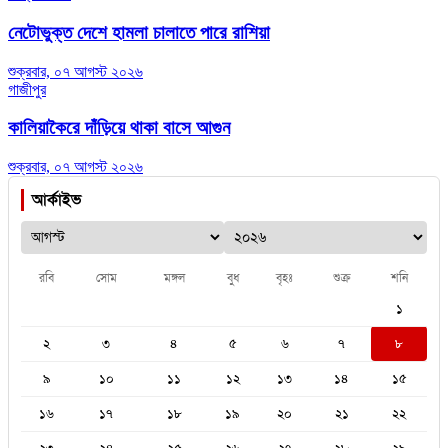
নেটোভুক্ত দেশে হামলা চালাতে পারে রাশিয়া
শুক্রবার, ০৭ আগস্ট ২০২৬
গাজীপুর
কালিয়াকৈরে দাঁড়িয়ে থাকা বাসে আগুন
শুক্রবার, ০৭ আগস্ট ২০২৬
আর্কাইভ
রবি
সোম
মঙ্গল
বুধ
বৃহঃ
শুক্র
শনি
১
২
৩
৪
৫
৬
৭
৮
৯
১০
১১
১২
১৩
১৪
১৫
১৬
১৭
১৮
১৯
২০
২১
২২