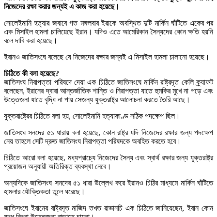
নিজেদের রক্ষা করার জন্যই এ কাজ করা হয়েছে।
সোলেইমানি হত্যার জবাবে গত মঙ্গলবার ইরাকে অবস্থিত দুটি মার্কিন ঘাঁটিতে একের পর
এক মিসাইল হামলা চালিয়েছে ইরান। যদিও এতে আমেরিকান সৈন্যদের কোন ক্ষতি হয়নি
বলে দাবি করা হয়েছে।
ইরানও জাতিসংঘে বলেছে যে নিজেদের রক্ষার জন্যই এ মিসাইল হামলা চালানো হয়েছে।
চিঠিতে কী বলা হয়েছে?
জাতিসংঘ নিরাপত্তা পরিষদে দেয়া এক চিঠিতে জাতিসংঘে মার্কিন রাষ্ট্রদূত কেলি ক্র্যাফট
বলেছেন, ইরানের দ্বারা আন্তর্জাতিক শান্তি ও নিরাপত্তা যাতে হুমকির মুখে না পড়ে এবং
উত্তেজনা যাতে বৃদ্ধি না পায় সেজন্য যুক্তরাষ্ট্র আলোচনা করতে তৈরি আছে।
যুক্তরাষ্ট্রের চিঠিতে বলা হয়, সোলেইমানি হত্যাকাণ্ড সঠিক পদক্ষেপ ছিল।
জাতিসংঘ সনদের ৫১ ধারায় বলা হয়েছে, কোন রাষ্ট্র যদি নিজেদের রক্ষার জন্য পদক্ষেপ
নেয় তাহলে সেটি দ্রুত জাতিসংঘ নিরাপত্তা পরিষদকে অবহিত করতে হবে।
চিঠিতে আরো বলা হয়েছে, মধ্যপ্রাচ্যে নিজেদের সৈন্য এবং স্বার্থ রক্ষার জন্য যুক্তরাষ্ট্র
প্রয়োজন অনুযায়ী অতিরিক্ত ব্যবস্থা নেবে।
অন্যদিকে জাতিসংঘ সনদের ৫১ ধারা উল্লেখ করে ইরানও চিঠির মাধ্যমে মার্কিন ঘাঁটিতে
হামলার যৌক্তিকতা তুলে ধরেছে।
জাতিসংঘে ইরানের রাষ্ট্রদূত মাজিদ তখত রাভানচি এক চিঠিতে জানিয়েছেন, ইরান কোন
যুদ্ধ কিংবা উত্তেজনা বাড়াতে চায়না।