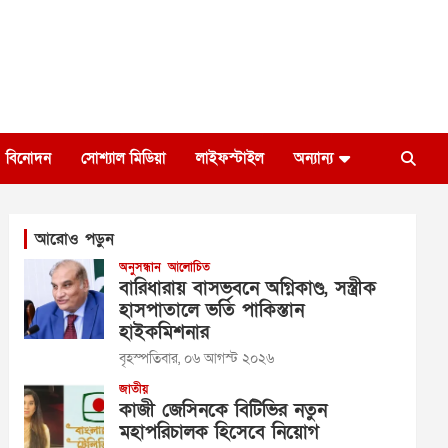
বিনোদন
সোশ্যাল মিডিয়া
লাইফস্টাইল
অন্যান্য
আরোও পড়ুন
অনুসন্ধান
আলোচিত
বারিধারায় বাসভবনে অগ্নিকাণ্ড, সস্ত্রীক
হাসপাতালে ভর্তি পাকিস্তান
হাইকমিশনার
বৃহস্পতিবার, ০৬ আগস্ট ২০২৬
জাতীয়
কাজী জেসিনকে বিটিভির নতুন
মহাপরিচালক হিসেবে নিয়োগ