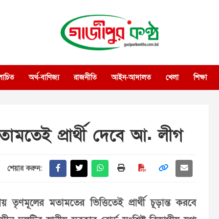
গাজীপুর কণ্ঠ
গণমানুষের কণ্ঠ
োচিত
অর্থ-বাণিজ্য
রাজনীতি
আইন-আদালত
খেলা
শিক্ষা
তামতেই প্রার্থী দেবে আ. লীগ
শেয়ার করুন:
তৃণমূলের মতামতের ভিত্তিতেই প্রার্থী চূড়ান্ত করবে