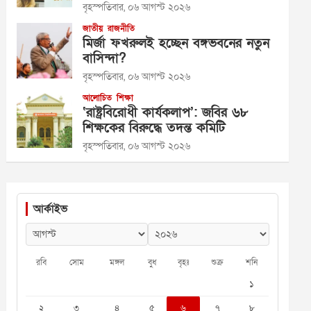
বৃহস্পতিবার, ০৬ আগস্ট ২০২৬
জাতীয়
রাজনীতি
মির্জা ফখরুলই হচ্ছেন বঙ্গভবনের নতুন
বাসিন্দা?
বৃহস্পতিবার, ০৬ আগস্ট ২০২৬
আলোচিত
শিক্ষা
‘রাষ্ট্রবিরোধী কার্যকলাপ’: জবির ৬৮
শিক্ষকের বিরুদ্ধে তদন্ত কমিটি
বৃহস্পতিবার, ০৬ আগস্ট ২০২৬
আর্কাইভ
রবি
সোম
মঙ্গল
বুধ
বৃহঃ
শুক্র
শনি
১
২
৩
৪
৫
৬
৭
৮