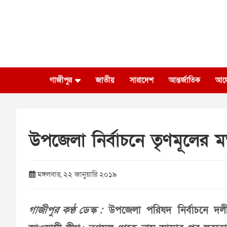
Skip
to
content
গাজীপুর
জাতীয়
সারাদেশ
আন্তর্জাতিক
আল
উপজেলা নির্বাচনে তৃণমূলের ম
মঙ্গলবার, ২২ জানুয়ারি ২০১৯
গাজীপুর কণ্ঠ ডেস্ক :
উপজেলা পরিষদ নির্বাচনে দলীয় 