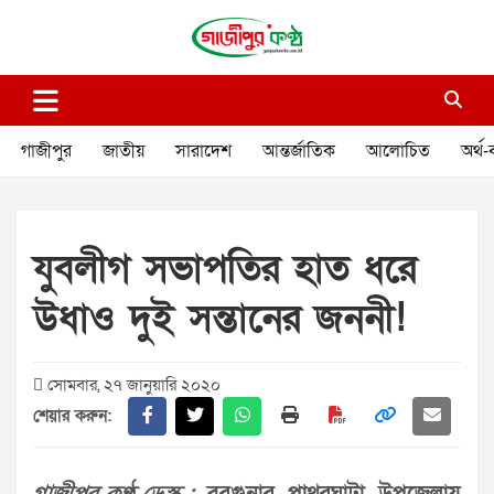
Skip
to
content
গাজীপুর কণ্ঠ
গণমানুষের কণ্ঠ
গাজীপুর
জাতীয়
সারাদেশ
আন্তর্জাতিক
আলোচিত
অর্থ-
যুবলীগ সভাপতির হাত ধরে
উধাও দুই সন্তানের জননী!
সোমবার, ২৭ জানুয়ারি ২০২০
শেয়ার করুন: