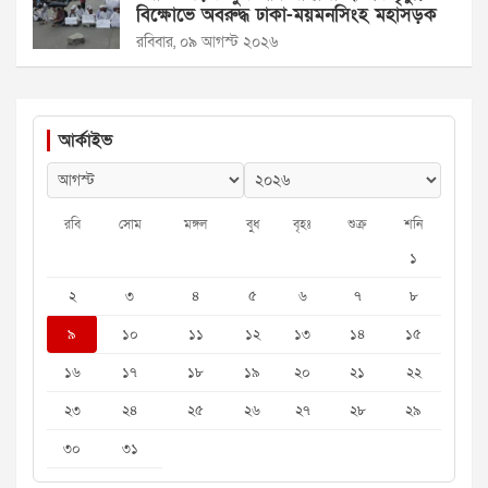
বিক্ষোভে অবরুদ্ধ ঢাকা-ময়মনসিংহ মহাসড়ক
রবিবার, ০৯ আগস্ট ২০২৬
আর্কাইভ
রবি
সোম
মঙ্গল
বুধ
বৃহঃ
শুক্র
শনি
১
২
৩
৪
৫
৬
৭
৮
৯
১০
১১
১২
১৩
১৪
১৫
১৬
১৭
১৮
১৯
২০
২১
২২
২৩
২৪
২৫
২৬
২৭
২৮
২৯
৩০
৩১