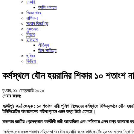
চাকরি
বদলি-পদায়ন
ভিন্ন খবর
রাশিফল
সংবাদ বিজ্ঞপ্তি
মুক্তমত
ফিচার
ইতিহাস
ঐতিহ্য
শিল্প-সাহিত্য
ছবিঘর
ভিডিও
কর্মস্থলে যৌন হয়রানির শিকার ১০ শতাংশ না
বুধবার, ১৯ ফেব্রুয়ারি ২০২০
শেয়ার করুন:
গাজীপুর কণ্ঠ ডেস্ক :
১০ শতাংশ নারী পুলিশ নিজেদের কর্মস্থলে বিভিন্নভাবে যৌন হয়রা
ইনিশিয়েটিভ বাংলাদেশের পরিসংখ্যানে এমন তথ্য উঠে এসেছে।
মঙ্গলবার জাতীয় প্রেসক্লাবে কর্মজীবী নারী আয়োজিত এক সেমিনারে এসব তথ্য জানানো হ
‘কর্মক্ষেত্রে সকল প্রকার সহিংসতা ও যৌন হয়রানি বন্ধে হাইকোর্টের ২০০৯ সালের নির