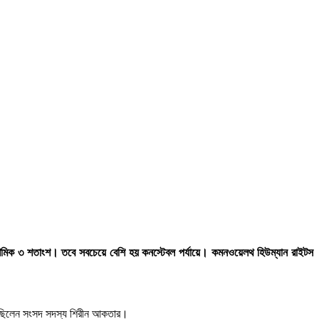
 ৩ দশমিক ৩ শতাংশ। তবে সবচেয়ে বেশি হয় কনস্টেবল পর্যায়ে। কমনওয়েলথ হিউম্যান রাইটস
থি ছিলেন সংসদ সদস্য শিরীন আকতার।