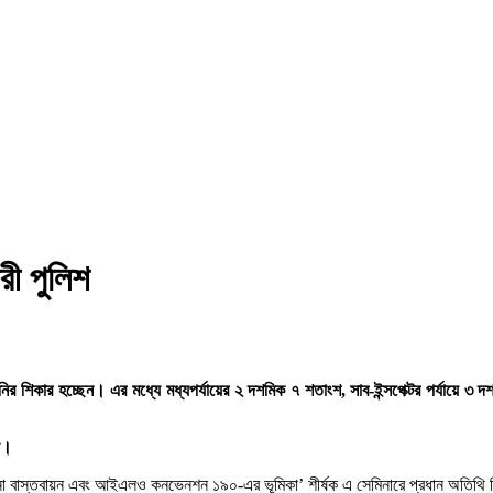
রী পুলিশ
নির শিকার হচ্ছেন। এর মধ্যে মধ্যপর্যায়ের ২ দশমিক ৭ শতাংশ, সাব-ইন্সপেক্টর পর্যায়ে
য়।
্দেশনা বাস্তবায়ন এবং আইএলও কনভেনশন ১৯০-এর ভূমিকা’ শীর্ষক এ সেমিনারে প্রধান অতি