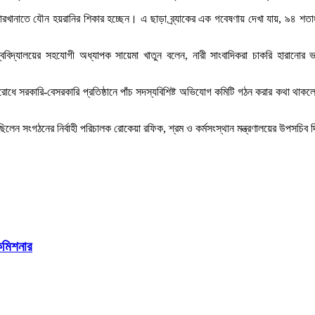
কারখানাতে যৌন হয়রানির শিকার হচ্ছেন। এ ছাড়া ব্র্যাকের এক গবেষণায় দেখা যায়, ৯৪ 
িশ্ববিদ্যালয়ের সহযোগী অধ্যাপক সায়েমা খাতুন বলেন, নারী সাংবাদিকরা চাকরি হারানোর
োধে সরকারি-বেসরকারি প্রতিষ্ঠানে পাঁচ সদস্যবিশিষ্ট অভিযোগ কমিটি গঠন করার কথা থাকল
লেন সংগঠনের নির্বাহী পরিচালক রোকেয়া রফিক, শ্রম ও কর্মসংস্থান মন্ত্রণালয়ের উপসচি
ইকমিশনার