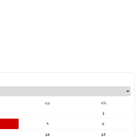
শুক্র
শনি
১
৭
৮
১৪
১৫