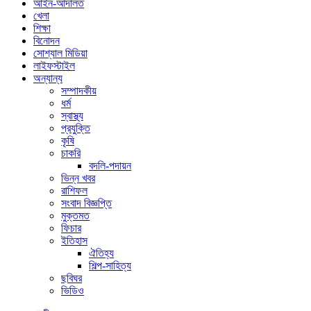
আইন-আদালত
খেলা
শিক্ষা
বিনোদন
সোশ্যাল মিডিয়া
লাইফস্টাইল
অন্যান্য
সম্পাদকীয়
ধর্ম
স্বাস্থ্য
প্রযুক্তি
কৃষি
চাকরি
বদলি-পদায়ন
ভিন্ন খবর
রাশিফল
সংবাদ বিজ্ঞপ্তি
মুক্তমত
ফিচার
ইতিহাস
ঐতিহ্য
শিল্প-সাহিত্য
ছবিঘর
ভিডিও