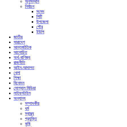
অনুসন্ধান
নির্বাচন
সংসদ
সিটি
উপজেলা
পৌর
ইউপি
জাতীয়
সারাদেশ
আন্তর্জাতিক
আলোচিত
অর্থ-বাণিজ্য
রাজনীতি
আইন-আদালত
খেলা
শিক্ষা
বিনোদন
সোশ্যাল মিডিয়া
লাইফস্টাইল
অন্যান্য
সম্পাদকীয়
ধর্ম
স্বাস্থ্য
প্রযুক্তি
কৃষি