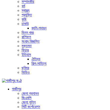
সম্পাদকীয়
ধর্ম
স্বাস্থ্য
প্রযুক্তি
কৃষি
চাকরি
বদলি-পদায়ন
ভিন্ন খবর
রাশিফল
সংবাদ বিজ্ঞপ্তি
মুক্তমত
ফিচার
ইতিহাস
ঐতিহ্য
শিল্প-সাহিত্য
ছবিঘর
ভিডিও
গাজীপুর
জেলা প্রশাসন
জিএমপি
জেলা পুলিশ
সিটি কর্পোরেশন