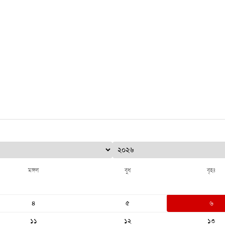
মঙ্গল
বুধ
বৃহঃ
৪
৫
৬
১১
১২
১৩