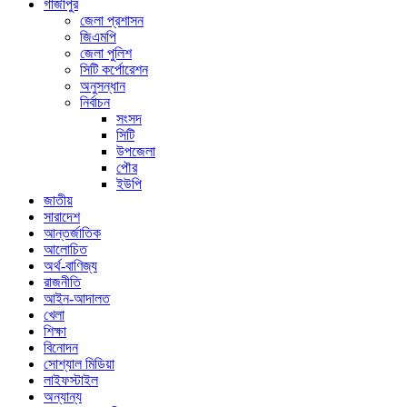
গাজীপুর
জেলা প্রশাসন
জিএমপি
জেলা পুলিশ
সিটি কর্পোরেশন
অনুসন্ধান
নির্বাচন
সংসদ
সিটি
উপজেলা
পৌর
ইউপি
জাতীয়
সারাদেশ
আন্তর্জাতিক
আলোচিত
অর্থ-বাণিজ্য
রাজনীতি
আইন-আদালত
খেলা
শিক্ষা
বিনোদন
সোশ্যাল মিডিয়া
লাইফস্টাইল
অন্যান্য