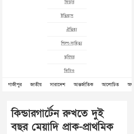
ফিচার
ইতিহাস
ঐতিহ্য
শিল্প-সাহিত্য
ছবিঘর
ভিডিও
গাজীপুর
জাতীয়
সারাদেশ
আন্তর্জাতিক
আলোচিত
অর্থ
কিন্ডারগার্টেন রুখতে দুই
বছর মেয়াদি প্রাক-প্রাথমিক