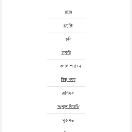
স্বাস্থ্য
প্রযুক্তি
কৃষি
চাকরি
বদলি-পদায়ন
ভিন্ন খবর
রাশিফল
সংবাদ বিজ্ঞপ্তি
মুক্তমত