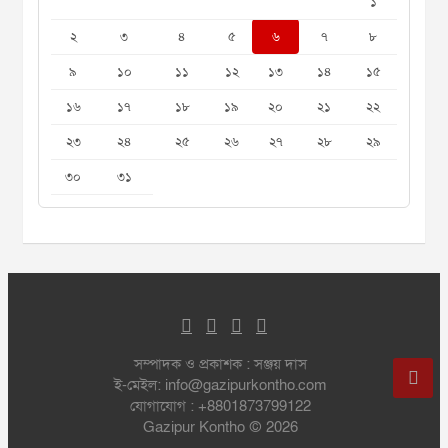
১
২
৩
৪
৫
৬
৭
৮
৯
১০
১১
১২
১৩
১৪
১৫
১৬
১৭
১৮
১৯
২০
২১
২২
২৩
২৪
২৫
২৬
২৭
২৮
২৯
৩০
৩১
সম্পাদক ও প্রকাশক : সঞ্জয় দাস
ই-মেইল: info@gazipurkontho.com
যোগাযোগ : +8801873799122
Gazipur Kontho © 2026