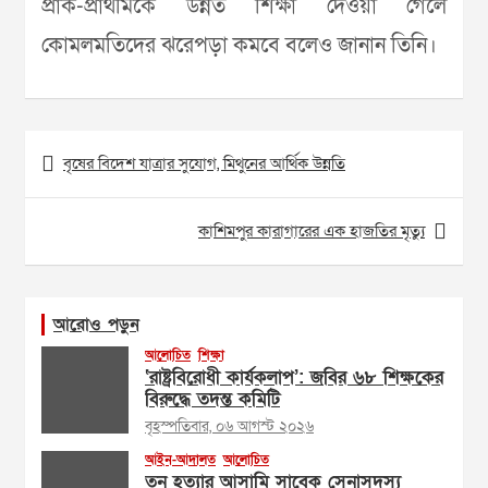
প্রাক-প্রাথমিকে উন্নত শিক্ষা দেওয়া গেলে
কোমলমতিদের ঝরেপড়া কমবে বলেও জানান তিনি।
Post
বৃষের বিদেশ যাত্রার সুযোগ, মিথুনের আর্থিক উন্নতি
navigation
কাশিমপুর কারাগারের এক হাজতির মৃত্যু
আরোও পড়ুন
আলোচিত
শিক্ষা
‘রাষ্ট্রবিরোধী কার্যকলাপ’: জবির ৬৮ শিক্ষকের
বিরুদ্ধে তদন্ত কমিটি
বৃহস্পতিবার, ০৬ আগস্ট ২০২৬
আইন-আদালত
আলোচিত
তনু হত্যার আসামি সাবেক সেনাসদস্য