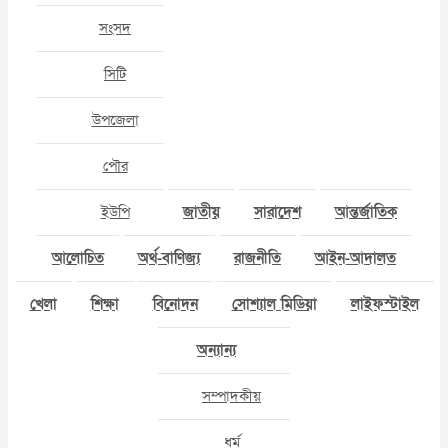
সংসদ
সিটি
উপজেলা
পৌর
ইউপি
জাতীয়
সারাদেশ
আন্তর্জাতিক
আলোচিত
অর্থ-বাণিজ্য
রাজনীতি
আইন-আদালত
খেলা
শিক্ষা
বিনোদন
সোশ্যাল মিডিয়া
লাইফস্টাইল
অন্যান্য
সম্পাদকীয়
ধর্ম