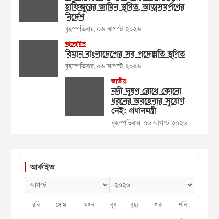
হাফিজুরের জামিন স্থগিত, আত্মসমর্পণের
নির্দেশ
বৃহস্পতিবার, ০৬ আগস্ট ২০২৬
আলোচিত
বিমান বাংলাদেশের সব পদোন্নতি স্থগিত
বৃহস্পতিবার, ০৬ আগস্ট ২০২৬
জাতীয়
নদী দূষণ রোধে কোনো
ধরনের অবহেলার সুযোগ
নেই: প্রধানমন্ত্রী
বৃহস্পতিবার, ০৬ আগস্ট ২০২৬
আর্কাইভ
রবি
সোম
মঙ্গল
বুধ
বৃহঃ
শুক্র
শনি