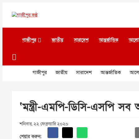
Skip
to
content
গাজীপুর কণ্ঠ
গণমানুষের কণ্ঠ
গাজীপুর
জাতীয়
সারাদেশ
আন্তর্জাতিক
আলো
গাজীপুর
জাতীয়
সারাদেশ
আন্তর্জাতিক
আলো
‘মন্ত্রী-এমপি-ডিসি-এসপি সব 
শনিবার, ২২ ফেব্রুয়ারি ২০২০
শেয়ার করুন: