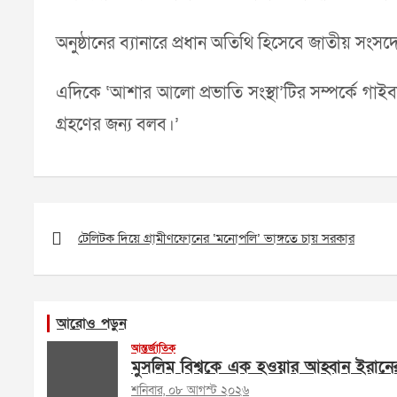
অনুষ্ঠানের ব্যানারে প্রধান অতিথি হিসেবে জাতীয় সংসদে
এদিকে ‘আশার আলো প্রভাতি সংস্থা’টির সম্পর্কে গা
গ্রহণের জন্য বলব।’
Post
navigation
টেলিটক দিয়ে গ্রামীণফোনের ‘মনোপলি’ ভাঙ্গতে চায় সরকার
আরোও পড়ুন
আন্তর্জাতিক
মুসলিম বিশ্বকে এক হওয়ার আহ্বান ইরানের পরর
শনিবার, ০৮ আগস্ট ২০২৬