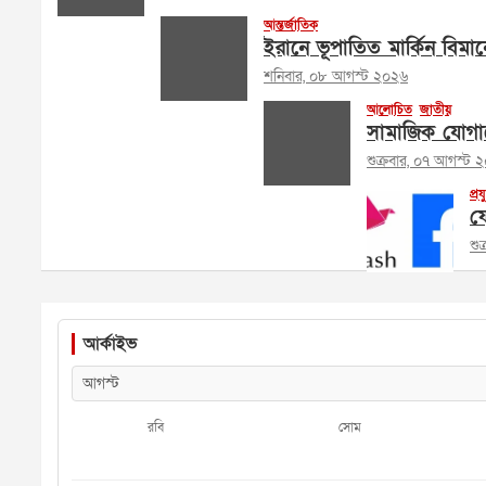
আন্তর্জাতিক
ইরানে ভূপাতিত মার্কিন বিমান
শনিবার, ০৮ আগস্ট ২০২৬
আলোচিত
জাতীয়
সামাজিক যোগায
শুক্রবার, ০৭ আগস্ট 
প্রয
ফে
শু
আর্কাইভ
রবি
সোম