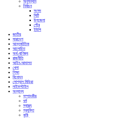
অনুসন্ধান
নির্বাচন
সংসদ
সিটি
উপজেলা
পৌর
ইউপি
জাতীয়
সারাদেশ
আন্তর্জাতিক
আলোচিত
অর্থ-বাণিজ্য
রাজনীতি
আইন-আদালত
খেলা
শিক্ষা
বিনোদন
সোশ্যাল মিডিয়া
লাইফস্টাইল
অন্যান্য
সম্পাদকীয়
ধর্ম
স্বাস্থ্য
প্রযুক্তি
কৃষি