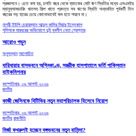
প্রজ্ঞাপনে। এতে বলা হয়, চলতি বছর থেকে ব্যাংকের মোট ঋণ স্থিতির মধ্যে এসএমইর
ম্যানুফ্যাকচারিং খাতসহ শিল্প খাতে প্রদত্ত সব ঋণের স্থিতি অব্যবহিত পূর্ববর্তী তিন
বছরের গড় হারের চেয়ে কোনোভাবেই কম হতে পারবে না।
Post
নাগরী ইউপি চেয়ারম্যান আব্দুল কাদির মিয়ার ইন্তেকাল
পুলিশকে মারধরের অভিযোগে দুই যুবলীগ নেতা গ্রেপ্তার
navigation
আরোও পড়ুন
অনুসন্ধান
আলোচিত
বারিধারায় বাসভবনে অগ্নিকাণ্ড, সস্ত্রীক হাসপাতালে ভর্তি পাকিস্তান
হাইকমিশনার
বৃহস্পতিবার, ০৬ আগস্ট ২০২৬
জাতীয়
কাজী জেসিনকে বিটিভির নতুন মহাপরিচালক হিসেবে নিয়োগ
বৃহস্পতিবার, ০৬ আগস্ট ২০২৬
জাতীয়
রাজনীতি
মির্জা ফখরুলই হচ্ছেন বঙ্গভবনের নতুন বাসিন্দা?