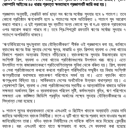
কোম্পানি আইনের ৪৫ ধারায় প্রদত্ত ক্ষমতাবলে প্রজ্ঞাপনটি জারি করা হয়।
প্রজ্ঞাপন অনুযায়ী, ক্রেডিট কার্ড ছাড়া সব ঋণের সর্বোচ্চ সুদহার হবে ৯ শতাংশ। তবে
কোনো প্রতিষ্ঠান ঋণখেলাপি হলে ৯ শতাংশের সঙ্গে অতিরিক্ত ২ শতাংশ সুদ আরোপ
করতে পারবে। এ দুই প্রকারের সুদ ব্যতীত অন্য কোনো সুদ বা দণ্ড ব্যাংক গ্রাহকদের
ওপর আরোপ করতে পারবে না। তবে প্রি-শিপমেন্ট রফতানি ঋণের সর্বোচ্চ সুদহার ৭
শতাংশে অপরিবর্তিত থাকবে।
‘ঋণ/বিনিয়োগের সুদ/মুনাফা হার যৌক্তিকীকরণ’ শীর্ষক ওই প্রজ্ঞাপনে বলা হয়, বর্তমানে
ব্যাংকের ঋণের উচ্চ সুদহার দেশের ক্ষুদ্র, মাঝারি ও বৃহৎ শিল্পসহ ব্যবসা ও সেবা খাতের
বিকাশে প্রধান অন্তরায় হিসাবে দাঁড়িয়েছে। ব্যাংকঋণের সুদহার উচ্চমাত্রার হলে
সংশ্লিষ্ট শিল্প, ব্যবসা ও সেবা খাতের প্রতিষ্ঠানগুলোর উৎপাদন খরচ বাড়ে। এতে
উৎপাদিত পণ্য বাজারজাতকরণে প্রতিযোগিতামূলক সুবিধা থেকে বঞ্চিত হয়। শিল্প, ব্যবসা
ও সেবা প্রতিষ্ঠানগুলো কখনো কখনো প্রতিকূল পরিস্থিতির সম্মুখীন হয় বিধায় সংশ্লিষ্ট
ঋণগ্রহীতারা যথাসময়ে ব্যাংকঋণ পরিশোধে সমর্থ হয় না। এতে ব্যাংকিং খাতে
ঋণশৃঙ্খলা বিঘ্নিত হয়। সার্বিকভাবে দেশের অর্থনৈতিক উন্নয়ন বাধাগ্রস্ত হয়। এ
প্রেক্ষাপটে শিল্প, ব্যবসা ও সেবা প্রতিষ্ঠানগুলোর স্থানীয় ও আন্তর্জাতিক বাজারে অধিক
সক্ষমতা অর্জনসহ শিল্প ও ব্যবসাবান্ধব পরিবেশ সৃষ্টি, কর্মসংস্থান বৃদ্ধি, ঋণ পরিশোধে
সক্ষমতা এবং কাঙ্ক্ষিত জিডিপি প্রবৃদ্ধি অর্জনের লক্ষ্যে সুদহার যৌক্তিকীকরণের এ
সিদ্ধান্ত নেয়া হয়েছে।
৯ শতাংশ সুদের বাধ্যবাধকতা থেকে এসএমই ও রিটেইল খাতকে অব্যাহতি দেয়ার দাবি
জানিয়ে আসছিলেন ব্যাংক নির্বাহীরা। ফলে এ দুটি খাতে ঋণের প্রবাহ কমে যাওয়ার শঙ্কা
জানিয়েছিলেন তারা। যদিও ব্যাংক নির্বাহীদের সে দাবিকে বাতিল করে দিয়েছে কেন্দ্রীয়
ব্যাংক। বরং এসএমই খাতে যাতে ঋণপ্রবাহ না কমে, সে ব্যবস্থা করা হয়েছে