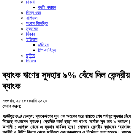
চাকরি
বদলি-পদায়ন
ভিন্ন খবর
রাশিফল
সংবাদ বিজ্ঞপ্তি
মুক্তমত
ফিচার
ইতিহাস
ঐতিহ্য
শিল্প-সাহিত্য
ছবিঘর
ভিডিও
ব্যাংক ঋণের সুদহার ৯% বেঁধে দিল কেন্দ্রীয়
ব্যাংক
মঙ্গলবার, ২৫ ফেব্রুয়ারি ২০২০
শেয়ার করুন:
গাজীপুর কণ্ঠ ডেস্ক :
ব্যাংকঋণের সুদ এক অংকের ঘরে নামাতে শেষ পর্যন্ত সুদহার বেঁধে
দিয়েছে বাংলাদেশ ব্যাংক। ক্রেডিট কার্ড ছাড়া সব ঋণের সর্বোচ্চ সুদ হবে ৯ শতাংশ।
আগামী ১ এপ্রিল থেকে এ সুদহার কার্যকর হবে। সোমবার কেন্দ্রীয় ব্যাংকের ‘ব্যাংকিং
প্রবিধি ও নীতি’ বিভাগ থেকে জারীকৃত এক প্রজ্ঞাপনে এ নির্দেশনা দেয়া হয়েছে। ব্যাংক