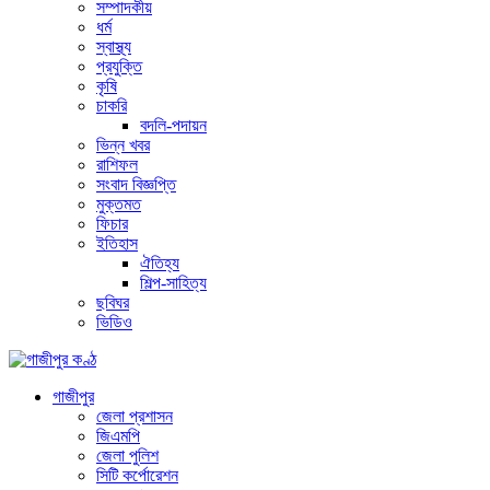
সম্পাদকীয়
ধর্ম
স্বাস্থ্য
প্রযুক্তি
কৃষি
চাকরি
বদলি-পদায়ন
ভিন্ন খবর
রাশিফল
সংবাদ বিজ্ঞপ্তি
মুক্তমত
ফিচার
ইতিহাস
ঐতিহ্য
শিল্প-সাহিত্য
ছবিঘর
ভিডিও
গাজীপুর
জেলা প্রশাসন
জিএমপি
জেলা পুলিশ
সিটি কর্পোরেশন