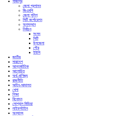
গাজীপুর
জেলা প্রশাসন
জিএমপি
জেলা পুলিশ
সিটি কর্পোরেশন
অনুসন্ধান
নির্বাচন
সংসদ
সিটি
উপজেলা
পৌর
ইউপি
জাতীয়
সারাদেশ
আন্তর্জাতিক
আলোচিত
অর্থ-বাণিজ্য
রাজনীতি
আইন-আদালত
খেলা
শিক্ষা
বিনোদন
সোশ্যাল মিডিয়া
লাইফস্টাইল
অন্যান্য