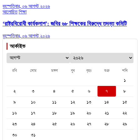
বৃহস্পতিবার, ০৬ আগস্ট ২০২৬
আলোচিত
শিক্ষা
‘রাষ্ট্রবিরোধী কার্যকলাপ’: জবির ৬৮ শিক্ষকের বিরুদ্ধে তদন্ত কমিটি
বৃহস্পতিবার, ০৬ আগস্ট ২০২৬
আর্কাইভ
রবি
সোম
মঙ্গল
বুধ
বৃহঃ
শুক্র
শনি
১
২
৩
৪
৫
৬
৭
৮
৯
১০
১১
১২
১৩
১৪
১৫
১৬
১৭
১৮
১৯
২০
২১
২২
২৩
২৪
২৫
২৬
২৭
২৮
২৯
৩০
৩১