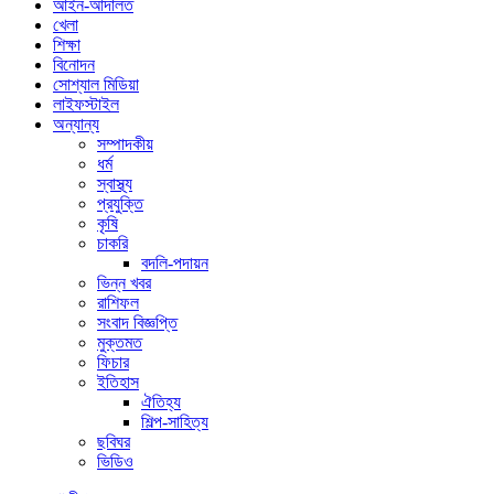
আইন-আদালত
খেলা
শিক্ষা
বিনোদন
সোশ্যাল মিডিয়া
লাইফস্টাইল
অন্যান্য
সম্পাদকীয়
ধর্ম
স্বাস্থ্য
প্রযুক্তি
কৃষি
চাকরি
বদলি-পদায়ন
ভিন্ন খবর
রাশিফল
সংবাদ বিজ্ঞপ্তি
মুক্তমত
ফিচার
ইতিহাস
ঐতিহ্য
শিল্প-সাহিত্য
ছবিঘর
ভিডিও