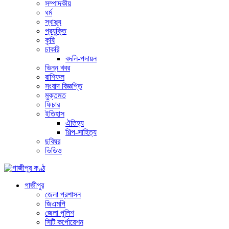
সম্পাদকীয়
ধর্ম
স্বাস্থ্য
প্রযুক্তি
কৃষি
চাকরি
বদলি-পদায়ন
ভিন্ন খবর
রাশিফল
সংবাদ বিজ্ঞপ্তি
মুক্তমত
ফিচার
ইতিহাস
ঐতিহ্য
শিল্প-সাহিত্য
ছবিঘর
ভিডিও
গাজীপুর
জেলা প্রশাসন
জিএমপি
জেলা পুলিশ
সিটি কর্পোরেশন