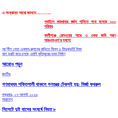
এ সংক্রান্ত আরো জানতে………..
পূবাইলে কারখানার বর্জ্য পানিতে পথে বসেছে ২০০
পরিবার
কালীগঞ্জে রেলওয়ের সাড়ে ৩ একর জমি প্রাণ
আরএফএল’র দখলে!
Post
আ’লীগ নেতা এনামুল-রুপনের বাড়িতে মিলল ৫ সিন্দুকভর্তি টাকা
খাল ভরাট করে চলছে এমপি মুহিব্বুরের ভবন নির্মাণ
navigation
আরোও পড়ুন
জাতীয়
গণমাধ্যম শক্তিশালী থাকলে গণতন্ত্র টেকসই হয়: মির্জা ফখরুল
শুক্রবার, ০৭ আগস্ট ২০২৬
সারাদেশ
সিলেটে দুই বাসের সংঘর্ষে নিহত ৮