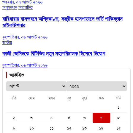
শুক্রবার, ০৭ আগস্ট ২০২৬
অনুসন্ধান
আলোচিত
বারিধারায় বাসভবনে অগ্নিকাণ্ড, সস্ত্রীক হাসপাতালে ভর্তি পাকিস্তান
হাইকমিশনার
বৃহস্পতিবার, ০৬ আগস্ট ২০২৬
জাতীয়
কাজী জেসিনকে বিটিভির নতুন মহাপরিচালক হিসেবে নিয়োগ
বৃহস্পতিবার, ০৬ আগস্ট ২০২৬
আর্কাইভ
রবি
সোম
মঙ্গল
বুধ
বৃহঃ
শুক্র
শনি
১
২
৩
৪
৫
৬
৭
৮
৯
১০
১১
১২
১৩
১৪
১৫