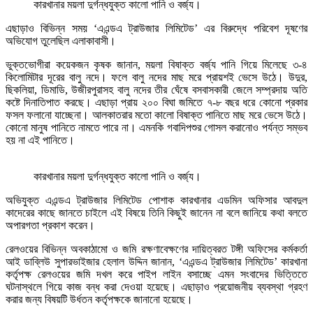
কারখানার ময়লা দুর্গন্ধযুক্ত কালো পানি ও বর্জ্য।
এছাড়াও বিভিন্ন সময় ‘এএন্ডএ ট্রাউজার লিমিটেড’ এর বিরুদ্ধে পরিবেশ দূষণের
অভিযোগ তুলেছিল এলাকাবাসী।
ভুক্তভোগীরা কয়েকজন কৃষক জানান, ময়লা বিষাক্ত বর্জ্য পানি গিয়ে মিলেছে ৩-৪
কিলোমিটার দূরের বালু নদে। ফলে বালু নদের মাছ মরে প্রায়শই ভেসে উঠে। উদুর,
ছিকলিয়া, ডিমাডি, উজীরপুরাসহ বালু নদের তীর ঘেঁষে বসবাসকারী জেলে সম্প্রদায় অতি
কষ্টে দিনাতিপাত করছে। এছাড়া প্রায় ২০০ বিঘা জমিতে ৭-৮ বছর ধরে কোনো প্রকার
ফসল ফলানো যাচ্ছেনা। আলকাতরার মতো কালো বিষাক্ত পানিতে মাছ মরে ভেসে উঠে।
কোনো মানুষ পানিতে নামতে পারে না। এমনকি গবাদিপশুর গোসল করানোও পর্যন্ত সম্ভব
হয় না এই পানিতে।
কারখানার ময়লা দুর্গন্ধযুক্ত কালো পানি ও বর্জ্য।
অভিযুক্ত এএন্ডএ ট্রাউজার লিমিটেড পোশাক কারখানার এডমিন অফিসার আবদুল
কাদেরের কাছে জানতে চাইলে এই বিষয়ে তিনি কিছুই জানেন না বলে জানিয়ে কথা বলতে
অপারগতা প্রকাশ করেন।
রেলওয়ের বিভিন্ন অবকাঠামো ও জমি রক্ষণাবেক্ষণের দায়িত্বরত টঙ্গী অফিসের কর্মকর্তা
আই ডাব্লিউ সুপারভাইজার হেলাল উদ্দিন জানান, ‘এএন্ডএ ট্রাউজার লিমিটেড’ কারখানা
কর্তৃপক্ষ রেলওয়ের জমি দখল করে পাইপ লাইন বসাচ্ছে এমন সংবাদের ভিত্তিতে
ঘটনাস্থলে গিয়ে কাজ বন্ধ করা দেওয়া হয়েছে। এছাড়াও প্রয়োজনীয় ব্যবস্থা গ্রহণ
করার জন্য বিষয়টি উর্ধতন কর্তৃপক্ষকে জানানো হয়েছে।