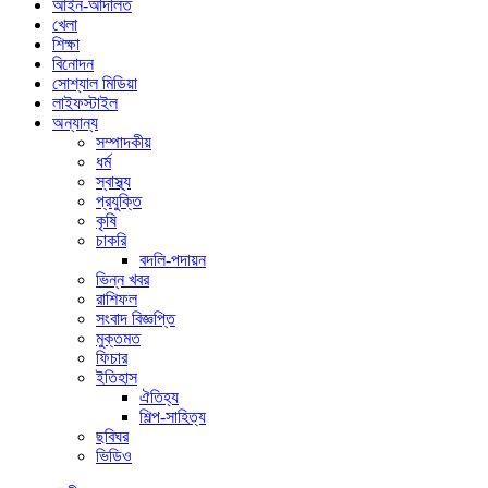
আইন-আদালত
খেলা
শিক্ষা
বিনোদন
সোশ্যাল মিডিয়া
লাইফস্টাইল
অন্যান্য
সম্পাদকীয়
ধর্ম
স্বাস্থ্য
প্রযুক্তি
কৃষি
চাকরি
বদলি-পদায়ন
ভিন্ন খবর
রাশিফল
সংবাদ বিজ্ঞপ্তি
মুক্তমত
ফিচার
ইতিহাস
ঐতিহ্য
শিল্প-সাহিত্য
ছবিঘর
ভিডিও