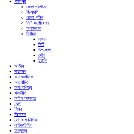
গাজীপুর
জেলা প্রশাসন
জিএমপি
জেলা পুলিশ
সিটি কর্পোরেশন
অনুসন্ধান
নির্বাচন
সংসদ
সিটি
উপজেলা
পৌর
ইউপি
জাতীয়
সারাদেশ
আন্তর্জাতিক
আলোচিত
অর্থ-বাণিজ্য
রাজনীতি
আইন-আদালত
খেলা
শিক্ষা
বিনোদন
সোশ্যাল মিডিয়া
লাইফস্টাইল
অন্যান্য