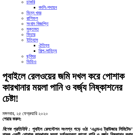
চাকরি
বদলি-পদায়ন
ভিন্ন খবর
রাশিফল
সংবাদ বিজ্ঞপ্তি
মুক্তমত
ফিচার
ইতিহাস
ঐতিহ্য
শিল্প-সাহিত্য
ছবিঘর
ভিডিও
পূবাইলে রেলওয়ের জমি দখল করে পোশাক
কারখানার ময়লা পানি ও বর্জ্য নিষ্কাশনের
চেষ্টা!
মঙ্গলবার, ২৫ ফেব্রুয়ারি ২০২০
শেয়ার করুন:
বিশেষ প্রতিনিধি :
পূবাইল রেলস্টেশন সংলগ্ন গড়ে ওঠা ‘এএন্ডএ ট্রাউজার লিমিটেড’
নামক একটি পোশাক কারখানার ময়লা দুর্গন্ধযুক্ত কালো পানি ও বর্জ্য নিষ্কাশন করার