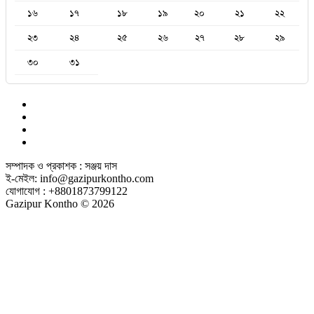
১৬
১৭
১৮
১৯
২০
২১
২২
২৩
২৪
২৫
২৬
২৭
২৮
২৯
৩০
৩১
সম্পাদক ও প্রকাশক : সঞ্জয় দাস
ই-মেইল: info@gazipurkontho.com
যোগাযোগ : +8801873799122
Gazipur Kontho © 2026