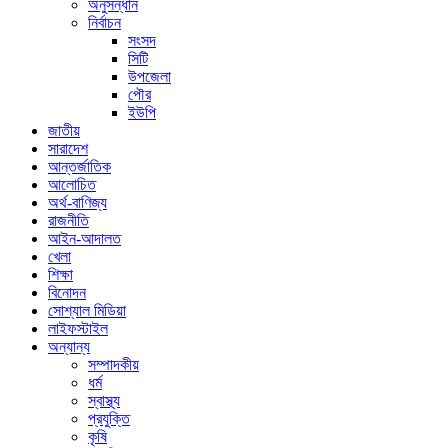
অনুসন্ধান
নির্বাচন
সংসদ
সিটি
উপজেলা
পৌর
ইউপি
জাতীয়
সারাদেশ
আন্তর্জাতিক
আলোচিত
অর্থ-বাণিজ্য
রাজনীতি
আইন-আদালত
খেলা
শিক্ষা
বিনোদন
সোশ্যাল মিডিয়া
লাইফস্টাইল
অন্যান্য
সম্পাদকীয়
ধর্ম
স্বাস্থ্য
প্রযুক্তি
কৃষি