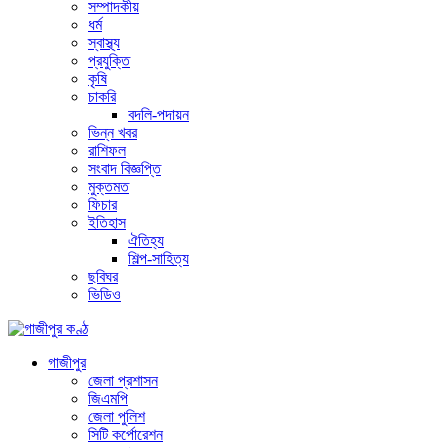
সম্পাদকীয়
ধর্ম
স্বাস্থ্য
প্রযুক্তি
কৃষি
চাকরি
বদলি-পদায়ন
ভিন্ন খবর
রাশিফল
সংবাদ বিজ্ঞপ্তি
মুক্তমত
ফিচার
ইতিহাস
ঐতিহ্য
শিল্প-সাহিত্য
ছবিঘর
ভিডিও
গাজীপুর
জেলা প্রশাসন
জিএমপি
জেলা পুলিশ
সিটি কর্পোরেশন