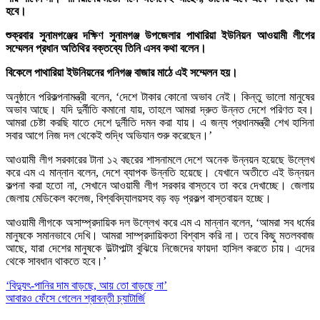
হবে।
শুক্রবার সুনামগঞ্জের দক্ষিণ সুনামগঞ্জ উপজেলার পাথারিয়া ইউনিয়ন আওয়ামী লীগের
সম্মেলন প্রধান অতিথির বক্তব্যে তিনি এসব কথা বলেন।
বিকেলে পাথারিয়া ইউনিয়নের গনিগঞ্জ বাজার মাঠে এই সম্মেলন হয়।
অনুষ্ঠানে পরিকল্পনামন্ত্রী বলেন, ‘দেশে টাকার কোনো অভাব নেই। কিন্তু ভালো মানুষের
অভাব আছে। যদি দুর্নীতি কমানো যায়, তাহলে আমরা দ্রুত উন্নত দেশে পরিণত হব।
আমরা চেষ্টা করছি যাতে দেশে দুর্নীতি দমন করা যায়। এ জন্য প্রধানমন্ত্রী শেখ হাসিনা
সবার আগে নিজ দল থেকেই শুদ্ধি অভিযান শুরু করেছেন।’
আওয়ামী লীগ সরকারের টানা ১২ বছরের শাসনামলে দেশে অনেক উন্নয়ন হয়েছে উল্লেখ
করে এম এ মান্নান বলেন, দেশে ব্যাপক উন্নতি হয়েছে। যেখানে অতীতে এই উন্নয়ন
কল্পনা করা হতো না, সেখানে আওয়ামী লীগ সরকার বাস্তবে তা করে দেখাচ্ছে। জেলায়
জেলায় মেডিকেল কলেজ, বিশ্ববিদ্যালয়সহ বড় বড় প্রকল্প বাস্তবায়ন হচ্ছে।
আওয়ামী লীগকে অসাম্প্রদায়িক দল উল্লেখ করে এম এ মান্নান বলেন, ‘আমরা সব ধর্মের
মানুষকে সমানভাবে দেখি। আমরা সাম্প্রদায়িকতা বিশ্বাস করি না। তবে কিছু মতলববাজ
আছে, যারা দেশের মানুষকে উল্টাপাল্টা বুঝিয়ে নিজেদের ফায়দা হাসিল করতে চায়। এদের
থেকে সাবধান থাকতে হবে।’
Post
‘বিদ্যুৎ-পানির দাম বাড়ছে, আয় তো বাড়ছে না’
আবারও ফেঁসে গেলেন শ্রাবন্তী চ্যাটার্জি
navigation