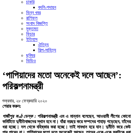
চাকরি
বদলি-পদায়ন
ভিন্ন খবর
রাশিফল
সংবাদ বিজ্ঞপ্তি
মুক্তমত
ফিচার
ইতিহাস
ঐতিহ্য
শিল্প-সাহিত্য
ছবিঘর
ভিডিও
‘পাপিয়াদের মতো অনেকেই দলে আছেন’:
পরিকল্পনামন্ত্রী
শুক্রবার, ২৮ ফেব্রুয়ারি ২০২০
শেয়ার করুন:
গাজীপুর কণ্ঠ ডেস্ক :
পরিকল্পনামন্ত্রী এম এ মান্নান বলেছেন, আওয়ামী লীগের কোনো
কমিটিতে দুর্নীতিবাজদের স্থান হবে না। যাঁরা নয়ছয় করে সম্পদের পাহাড় গড়েছেন, তাঁদের
ধরা হচ্ছে। দল থেকে বহিষ্কার করা হচ্ছে। তাই সাবধান হয়ে যান। দুর্নীতি করে কেউ
পার পাবেন না। পাপিয়াদের মতো দলে অনেকেই আছেন, তাদের একে একে সবাইকে ধরা