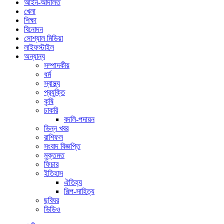
আইন-আদালত
খেলা
শিক্ষা
বিনোদন
সোশ্যাল মিডিয়া
লাইফস্টাইল
অন্যান্য
সম্পাদকীয়
ধর্ম
স্বাস্থ্য
প্রযুক্তি
কৃষি
চাকরি
বদলি-পদায়ন
ভিন্ন খবর
রাশিফল
সংবাদ বিজ্ঞপ্তি
মুক্তমত
ফিচার
ইতিহাস
ঐতিহ্য
শিল্প-সাহিত্য
ছবিঘর
ভিডিও