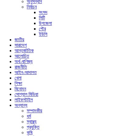
অনুসন্ধান
নির্বাচন
সংসদ
সিটি
উপজেলা
পৌর
ইউপি
জাতীয়
সারাদেশ
আন্তর্জাতিক
আলোচিত
অর্থ-বাণিজ্য
রাজনীতি
আইন-আদালত
খেলা
শিক্ষা
বিনোদন
সোশ্যাল মিডিয়া
লাইফস্টাইল
অন্যান্য
সম্পাদকীয়
ধর্ম
স্বাস্থ্য
প্রযুক্তি
কৃষি