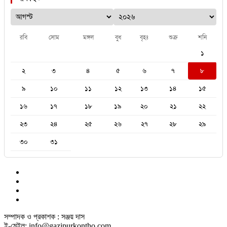
রবি
সোম
মঙ্গল
বুধ
বৃহঃ
শুক্র
শনি
১
২
৩
৪
৫
৬
৭
৮
৯
১০
১১
১২
১৩
১৪
১৫
১৬
১৭
১৮
১৯
২০
২১
২২
২৩
২৪
২৫
২৬
২৭
২৮
২৯
৩০
৩১
সম্পাদক ও প্রকাশক : সঞ্জয় দাস
ই-মেইল: info@gazipurkontho.com