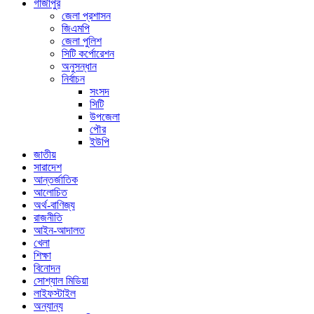
গাজীপুর
জেলা প্রশাসন
জিএমপি
জেলা পুলিশ
সিটি কর্পোরেশন
অনুসন্ধান
নির্বাচন
সংসদ
সিটি
উপজেলা
পৌর
ইউপি
জাতীয়
সারাদেশ
আন্তর্জাতিক
আলোচিত
অর্থ-বাণিজ্য
রাজনীতি
আইন-আদালত
খেলা
শিক্ষা
বিনোদন
সোশ্যাল মিডিয়া
লাইফস্টাইল
অন্যান্য