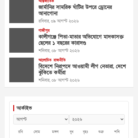
আন্তর্জাতিক
জার্মানির সামরিক ঘাঁটির উপরে ড্রোনের
আনাগোনা
রবিবার, ০৯ আগস্ট ২০২৬
গাজীপুর
কালীগঞ্জে পিতা-মাতার অভিযোগে মাদকাসক্ত
ছেলের ১ বছরের কারাদণ্ড
শনিবার, ০৮ আগস্ট ২০২৬
আলোচিত
রাজনীতি
বিদেশে নিরাপদে আওয়ামী লীগ নেতারা, দেশে
ঝুঁকিতে কর্মীরা
শনিবার, ০৮ আগস্ট ২০২৬
আর্কাইভ
রবি
সোম
মঙ্গল
বুধ
বৃহঃ
শুক্র
শনি