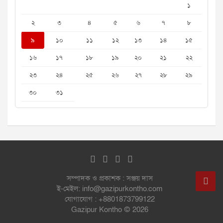
১
২
৩
৪
৫
৬
৭
৮
৯
১০
১১
১২
১৩
১৪
১৫
১৬
১৭
১৮
১৯
২০
২১
২২
২৩
২৪
২৫
২৬
২৭
২৮
২৯
৩০
৩১
সম্পাদক ও প্রকাশক : সঞ্জয় দাস
ই-মেইল: info@gazipurkontho.com
যোগাযোগ : +8801873799122
Gazipur Kontho © 2026